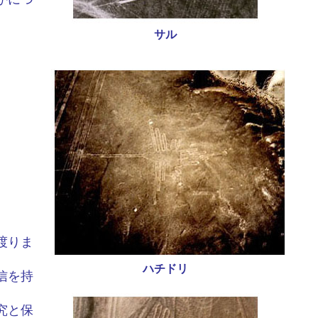
サル
渡りま
ハチドリ
信を持
究と保