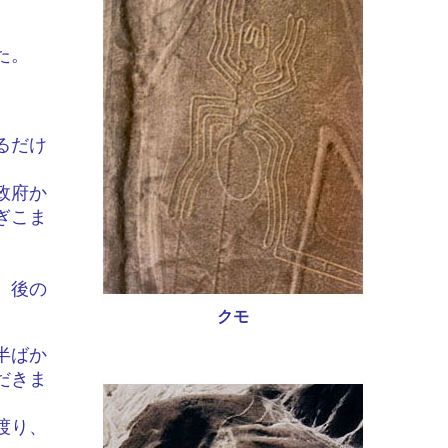
た。
るだけ
政府か
ぎこま
、後の
クモ
半ばか
だきま
渡り、