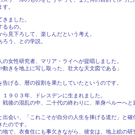
ます。
てきました。
するもの。
から見下ろして、楽しんだという考え。
あろう、との学説。
人の女性研究者、マリア・ライヘが提唱しました。
や動きを地上に写し取った、壮大な天文図である」
を告げる、暦の役割を果たしていたというのです。
、１９０３年、ドレスデンに生まれました。
、戦後の混乱の中、二十代の終わりに、単身ペルーへと
と出会い、「これこそが自分の人生を捧げる道だ」と確
きたのです。
の地で、衣食住にも事欠きながら、彼女は、地上絵の研