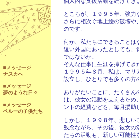
個人的な支援活動を続けてき
ところが、１９９５年、強力
さらに相次ぐ地上絵の破壊や
のです。
何か、私たちにできることは
遠い外国にあったとしても、
ではないか。
そんな仕事に生涯を捧げてき
■メッセージ
１９９５年８月、私は、マリ
ナスカへ
設立し、ひとりでも多くの方
■メッセージ
ありがたいことに、たくさん
夢のような日々
は、彼女の活動を支えるため
■メッセージ
ントの経費などを、毎月援助
ペルーの子供たち
しかし、１９９８年、悲しい
残念ながら、その後、彼女の
たちの活動も、新しい可能性