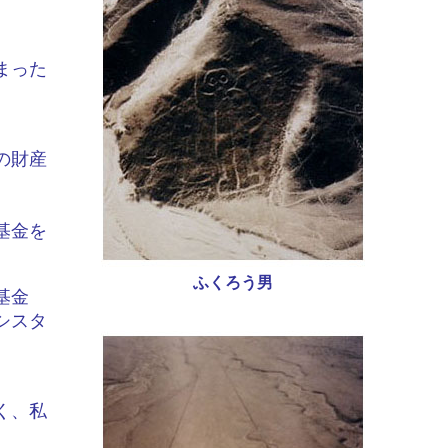
まった
の財産
基金を
ふくろう男
基金
シスタ
く、私