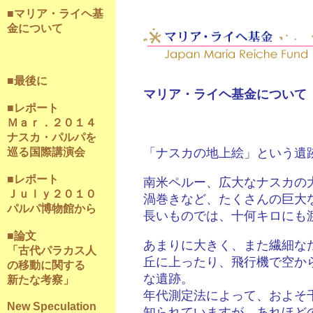
■マリア・ライヘ基
金について
■最後に
マリア・ライヘ基金について
■レポート
Ｍａｒ．２０１４
ナスカ・パルパを
巡る国際講演会
「ナスカの地上絵」という遺
■レポート
南米ペルー、広大なナスカの
Ｊｕｌｙ２０１０
渦巻きなど、たくさんの巨大
パルパ博物館から
長いものでは、十何キロにも
■論文
あまりに大きく、また繊細な
「古代パラカス人
丘に上ったり、飛行機で空か
の移動に関する
な遺跡。
新たな考察」
年代測定法によって、およそ
New Speculation
知られていますが、あれほど