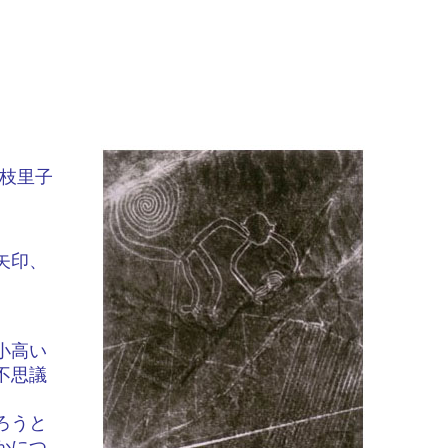
 枝里子
矢印、
小高い
不思議
ろうと
かにつ