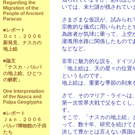
Regarding the
いては、未だ謎が残されてい
Migration of the
People of Ancient
Paracas
さまざまな仮説が、試みられ
宗教的な儀式に用いられたと
■レポート
為政者が気球に乗って、上空
Ｏｃｔ．２００６
灌漑用水路に関係したもので
新発見、ナスカの
などなど。
地上絵
■論文
非常に魅力的な説を、ドイツ
「ナスカ・パルパ
「地上絵は、天の星々の位置
の地上絵、ひとつ
というものです。
の解釈」
地上絵は、重要な季節の到来
One Interpretation
さて、そのマリア・ライヘは
of the Nasca and
Palpa Geoglyphs
第一次世界大戦で父を亡くし
す。
■レポート
そこで、「ナスカの地上絵」
Ｊａｎ．２００６
って、数十年、研究を続けて
パルパ博物館の子供
決して豊かとは言えない異国
たち