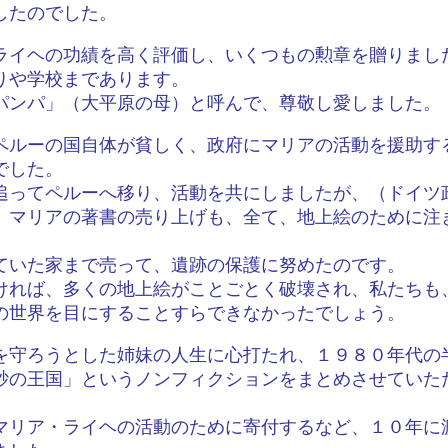
したのでした。
ライヘの功績を高く評価し、いくつもの勲章を贈りまし
りや学校まであります。
パンパ」（大平原の母）と呼んで、尊敬し愛しました。
ペルーの国自体が貧しく、政府にマリアの活動を援助す
でした。
追ってペルーへ移り、活動を共にしましたが、（ドイツ
、マリアの著書の売り上げも、全て、地上絵のために注
ていた家まで売って、遺跡の保護に努めたのです。
ければ、多くの地上絵がことごとく破壊され、私たちも
の世界を目にすることすらできなかったでしょう。
を守ろうとした姉妹の人生に心打たれ、１９８０年代の
砂の王国」というノンフィクションをまとめさせていた
マリア・ライヘの活動のために寄付するなど、１０年に