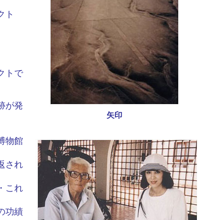
クト
クトで
跡が発
矢印
博物館
返され
・これ
の功績