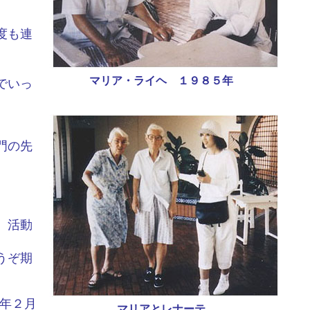
度も連
マリア・ライヘ １９８５年
でいっ
門の先
、活動
うぞ期
３年２月
マリアとレナーテ