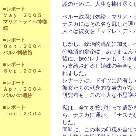
護のために、人生を捧げ尽く
■レポート
Ｍａｙ ２００５
ペルー政府は勿論、マリア・
マリア・ライヘ博物
ナスカにはその名を冠した通
館
人々は彼女を「マドレ・デ・
■レポート
しかし、政治的混乱に加え、
Ｏｃｔ．２００４
の経済的余裕は、ありません
パルパ博物館
後に、妹のレナーテも、姉を
■レポート
ら支給される）姉妹の年金も
Ｓｅｐ．２００４
れました。
レナーテは、ドイツに所有し
■レポート
彼女たちの献身的な努力がな
Ａｐｒ．２００４
研究者も、この壮大な不思議
パルパの遺跡
■レポート
私は、全てを投げ打って遺跡
Ｊａｎ．２００４
ら、ナスカに通い、「ナスカ
した。
同時に、この本の印税を全て