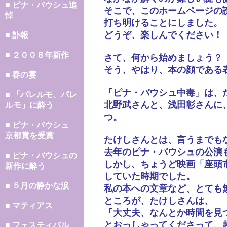
■ ピナ・バウシュ追
そこで、このホームページの
悼
打ち明けることにしました。
どうぞ、楽しんでください！
■ 訃報
■ ２００８年新作
さて、何から始めましょう？
そう、やはり、本の顔である
■ 春の宴
「ピナ・バウシュ中毒」は、
■ 「パレルモ、パレ
北野武さんと、浅田彰さんに
ルモ」に酔う
つ。
■ ピナ・バウシュ
京都賞を受賞
たけしさんとは、言うまでも
去年のピナ・バウシュの公演
■ ピナ・バウシュの
しかし、ちょうど映画「座頭
新作に酔う
していた時期でした。
■ ５月の静かな涙
私の本への文章など、とても
ところが、たけしさんは、
■ マティアス
「大丈夫、なんとか時間を見
とおっしゃってくださって、
■ フェスティバル