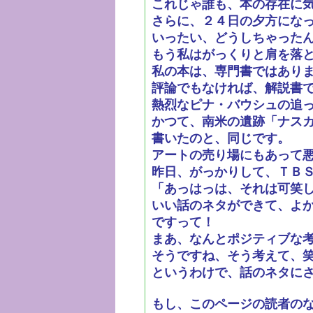
これじゃ誰も、本の存在に
さらに、２４日の夕方にな
いったい、どうしちゃった
もう私はがっくりと肩を落
私の本は、専門書ではあり
評論でもなければ、解説書
熱烈なピナ・バウシュの追
かつて、南米の遺跡「ナス
書いたのと、同じです。
アートの売り場にもあって
昨日、がっかりして、ＴＢ
「あっはっは、それは可笑
いい話のネタができて、よ
ですって！
まあ、なんとポジティブな
そうですね、そう考えて、
というわけで、話のネタに
もし、このページの読者の