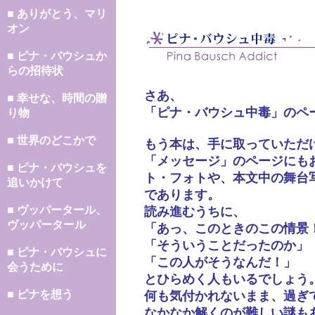
■ ありがとう、マリ
オン
■ ピナ・バウシュか
らの招待状
さあ、
■ 幸せな、時間の贈
「ピナ・バウシュ中毒」のペ
り物
■ 世界のどこかで
もう本は、手に取っていただ
「メッセージ」のページにも
■ ピナ・バウシュを
ト・フォトや、本文中の舞台
追いかけて
であります。
■ ヴッパータール、
読み進むうちに、
ヴッパータール
「あっ、このときのこの情景
「そういうことだったのか」
■ ピナ・バウシュに
「この人がそうなんだ！」
会うために
とひらめく人もいるでしょう
■ ピナを想う
何も気付かれないまま、過ぎ
なかなか解くのが難しい謎も