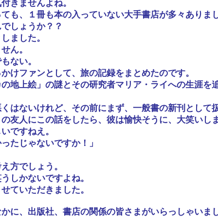
気付きませんよね。
っても、１冊も本の入っていない大手書店が多々ありま
んでしょうか？？
としました。
ません。
でもない。
っかけファンとして、旅の記録をまとめたのです。
カの地上絵」の謎とその研究者マリア・ライへの生涯を
悪くはないけれど、その前にまず、一般書の新刊として
Ｓの友人にこの話をしたら、彼は愉快そうに、大笑いし
しいですねえ。
かったじゃないですか！」
考え方でしょう。
笑うしかないですよね。
させていただきました。
なかに、出版社、書店の関係の皆さまがいらっしゃいま