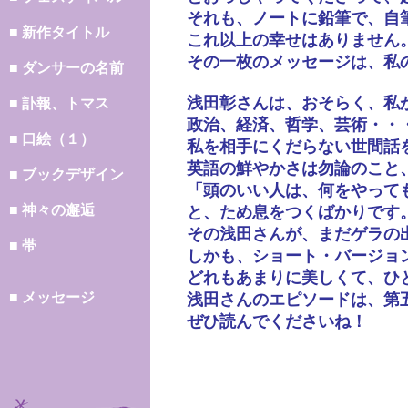
それも、ノートに鉛筆で、自
■ 新作タイトル
これ以上の幸せはありません
その一枚のメッセージは、私
■ ダンサーの名前
浅田彰さんは、おそらく、私
■ 訃報、トマス
政治、経済、哲学、芸術・・
■ 口絵（１）
私を相手にくだらない世間話
英語の鮮やかさは勿論のこと
■ ブックデザイン
「頭のいい人は、何をやって
■ 神々の邂逅
と、ため息をつくばかりです
その浅田さんが、まだゲラの
■ 帯
しかも、ショート・バージョ
どれもあまりに美しくて、ひ
■ メッセージ
浅田さんのエピソードは、第
ぜひ読んでくださいね！