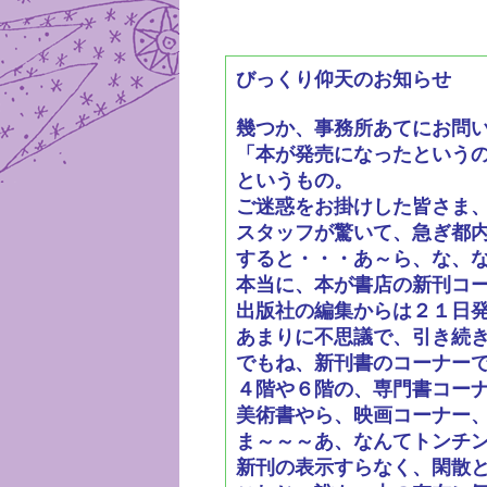
びっくり仰天のお知らせ
幾つか、事務所あてにお問
「本が発売になったという
というもの。
ご迷惑をお掛けした皆さま
スタッフが驚いて、急ぎ都
すると・・・あ～ら、な、
本当に、本が書店の新刊コ
出版社の編集からは２１日
あまりに不思議で、引き続
でもね、新刊書のコーナー
４階や６階の、専門書コー
美術書やら、映画コーナー
ま～～～あ、なんてトンチ
新刊の表示すらなく、閑散