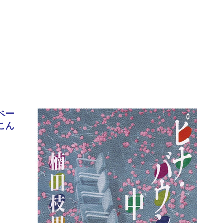
ベー
こん