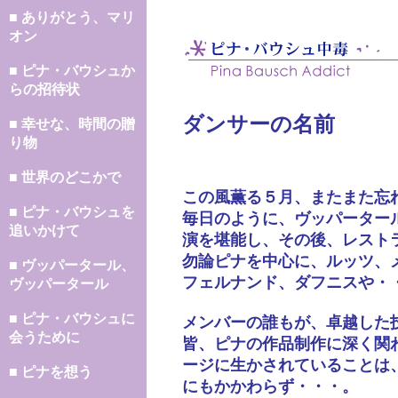
■ ありがとう、マリ
オン
■ ピナ・バウシュか
らの招待状
ダンサーの名前
■ 幸せな、時間の贈
り物
■ 世界のどこかで
この風薫る５月、またまた忘
■ ピナ・バウシュを
毎日のように、ヴッパーター
追いかけて
演を堪能し、その後、レスト
勿論ピナを中心に、ルッツ、
■ ヴッパータール、
フェルナンド、ダフニスや・
ヴッパータール
■ ピナ・バウシュに
メンバーの誰もが、卓越した
会うために
皆、ピナの作品制作に深く関
ージに生かされていることは
■ ピナを想う
にもかかわらず・・・。