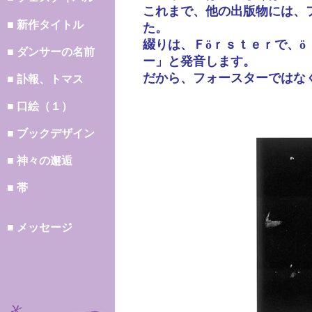
これまで、他の出版物には、
■ 新作タイトル
た。
綴りは、Ｆöｒｓｔｅｒで、
■ ダンサーの名前
ー」と発音します。
だから、フォースターではな
■ 訃報、トマス
■ 口絵（１）
■ ブックデザイン
■ 神々の邂逅
■ 帯
■ メッセージ