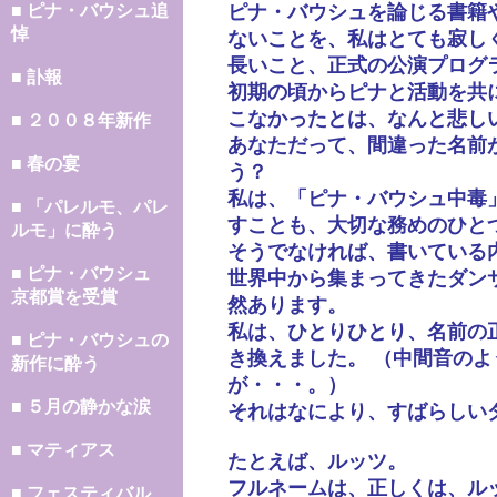
■ ピナ・バウシュ追
ピナ・バウシュを論じる書籍
悼
ないことを、私はとても寂し
長いこと、正式の公演プログ
■ 訃報
初期の頃からピナと活動を共
こなかったとは、なんと悲し
■ ２００８年新作
あなただって、間違った名前
■ 春の宴
う？
私は、「ピナ・バウシュ中毒
■ 「パレルモ、パレ
すことも、大切な務めのひと
ルモ」に酔う
そうでなければ、書いている
■ ピナ・バウシュ
世界中から集まってきたダン
京都賞を受賞
然あります。
私は、ひとりひとり、名前の
■ ピナ・バウシュの
き換えました。 （中間音の
新作に酔う
が・・・。）
■ ５月の静かな涙
それはなにより、すばらしい
■ マティアス
たとえば、ルッツ。
フルネームは、正しくは、ル
■ フェスティバル