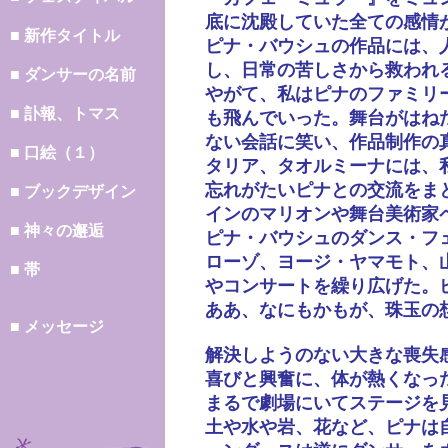
底に沈殿していた全ての感情
■ 新作タイトル
ピナ・バウシュの作品には、
し、日常の苦しさから救われ
■ ダンサーの名前
やがて、私はピナのファミリ
■ 訃報、トマス
も飛んでいった。舞台がはね
ない会話に笑い、作品制作の
■ 口絵（１）
タリア、タオルミーナには、
忘れがたいピナとの交流をま
■ ブックデザイン
インのマリオンや舞台美術家
■ 神々の邂逅
ピナ・バウシュのダンス・フ
ローゾ、ヨージ・ヤマモト、
■ 帯
やコンサートを繰り広げた。
ああ、なにもかもが、珠玉の
■ メッセージ
解決しようのない大きな喪失
喜びと興奮に、体が熱くなっ
まるで劇場にいてステージを
土や水や岩、花など、ピナは