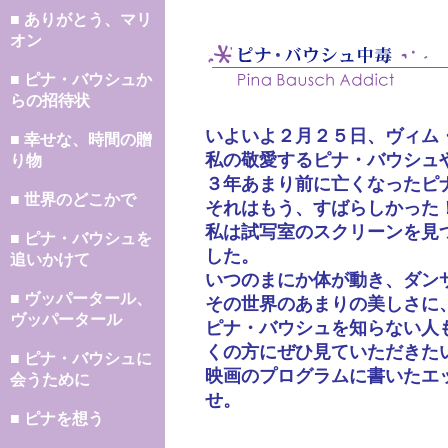
■ ありがとう、マリ
オン
■ ピナ・バウシュか
らの招待状
いよいよ２月２５日、ヴィム
■ 幸せな、時間の贈
私の敬愛するピナ・バウシュ
り物
３年あまり前に亡くなったピ
■ 世界のどこかで
それはもう、すばらしかった
私は試写室のスクリーンを見
■ ピナ・バウシュを
した。
追いかけて
いつのまにか体が動き、ダン
■ ヴッパータール、
その世界のあまりの美しさに
ヴッパータール
ピナ・バウシュを知らない人
くの方にぜひ見ていただきた
■ ピナ・バウシュに
映画のプログラムに書いたエ
会うために
せ。
■ ピナを想う