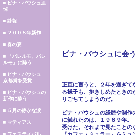
■ ピナ・バウシュ追
悼
■ 訃報
■ ２００８年新作
■ 春の宴
ピナ・バウシュに会
■ 「パレルモ、パレ
ルモ」に酔う
■ ピナ・バウシュ
京都賞を受賞
正直に言うと、２年を過ぎて
る様子も、抱きしめたときの
■ ピナ・バウシュの
新作に酔う
りごちてしまうのだ。
■ ５月の静かな涙
ピナ・バウシュの経歴や制作
に触れたのは、１９８９年。
■ マティアス
受けた。それまで見たことの
■ フェスティバル
『カフェ・ミュラー』をミュ