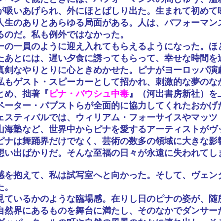
が吸いあげられ、外にほとばしり出た。生まれて初めて
人生のありとあらゆる局面がある。人は、パフォーマン
るのだ。私も例外ではなかった。
ーの一員のように迎え入れてもらえるようになった。ほ
たあとには、遅い夕食に誘ってもらって、幸せな時間を
真剣なやりとりに心ときめかせた。ピナがヨーロッパ演
私もゲスト・スピーカーとして招かれ、刺激的な夢のな
とめ、拙著『
ピナ・バウシュ中毒
』（河出書房新社）を
ペーター・パプストらが全面的に協力してくれたおかげ
ェスティバルでは、ウィリアム・フォーサイスやマッツ
山海塾など、世界中からピナを愛するアーティストがヴ
ピナは舞踊界だけでなく、芸術の数多の領域に大きな影
想い出ばかりだ。そんな至福の日々が永遠に失われてし
感を抱えて、私は試写室へと向かった。そして、ヴェン
た。
見ているかのような臨場感。在りし日のピナの姿が、随
自然界にあるものを舞台に満たし、そのなかでダンサー