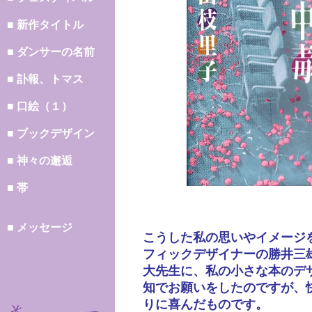
■ 新作タイトル
■ ダンサーの名前
■ 訃報、トマス
■ 口絵（１）
■ ブックデザイン
■ 神々の邂逅
■ 帯
■ メッセージ
こうした私の思いやイメージ
フィックデザイナーの勝井三
大先生に、私の小さな本のデ
知でお願いをしたのですが、
りに喜んだものです。