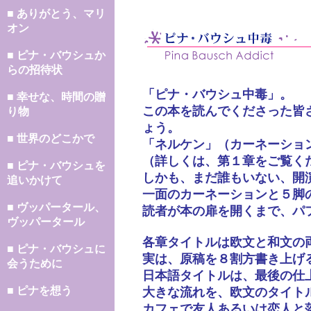
■ ありがとう、マリ
オン
■ ピナ・バウシュか
らの招待状
「ピナ・バウシュ中毒」。
■ 幸せな、時間の贈
この本を読んでくださった皆
り物
ょう。
■ 世界のどこかで
「ネルケン」（カーネーショ
（詳しくは、第１章をご覧く
■ ピナ・バウシュを
しかも、まだ誰もいない、開
追いかけて
一面のカーネーションと５脚
■ ヴッパータール、
読者が本の扉を開くまで、パ
ヴッパータール
各章タイトルは欧文と和文の
■ ピナ・バウシュに
実は、原稿を８割方書き上げ
会うために
日本語タイトルは、最後の仕
■ ピナを想う
大きな流れを、欧文のタイト
カフェで友人あるいは恋人と