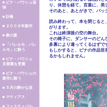
■ ピナ・バウシュ追
り、休憩を経て、言葉に、美
悼
そのあと、あとがきで、バッ
■ 訃報
読み終わって、本を閉じると
■ ２００８年新作
がります。
これは終演後の空の舞台。
■ 春の宴
その椅子に、ダンサーのどん
多寡により違ってくるはずで
■ 「パレルモ、パレ
ルモ」に酔う
もしかすると、ピナの作品世
るかもしれません。
■ ピナ・バウシュ
京都賞を受賞
■ ピナ・バウシュの
新作に酔う
■ ５月の静かな涙
■ マティアス
■ フェスティバル