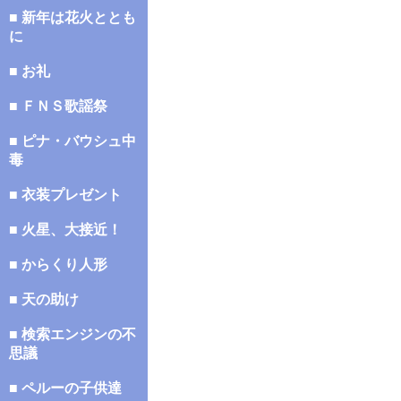
■ 新年は花火ととも
に
■ お礼
■ ＦＮＳ歌謡祭
■ ピナ・バウシュ中
毒
■ 衣装プレゼント
■ 火星、大接近！
■ からくり人形
■ 天の助け
■ 検索エンジンの不
思議
■ ペルーの子供達