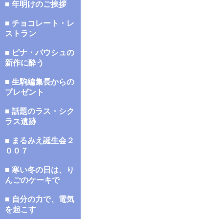
■ 年明けのご挨拶
■ チョコレート・レ
ストラン
■ ピナ・バウシュの
新作に酔う
■ 生駒編集長からの
プレゼント
■ 話題のラス・シク
ラス遺跡
■ まるみえ誕生会２
００７
■ 寒い冬の日は、り
んごのケーキで
■ 自分の力で、電気
を起こす