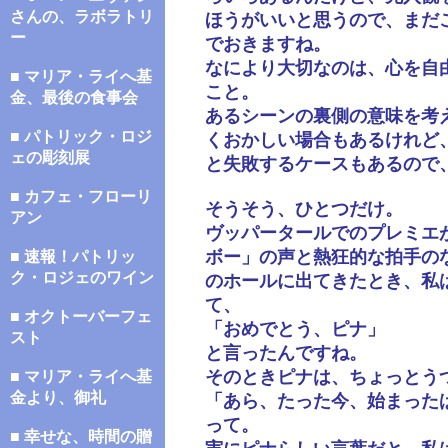
さんの、ラボラトリ
ほうがいいと思うので、まだ
ー
でおきますね。
なにより大切なのは、心を自
■ マリア・ライへ基
こと。
金、最後の食事会
あるシーンの裏側の意味を考
■ パトリック・ロジ
くおかしい場合もあるけれど
ェの彫刻展
と失敗するケースもあるので
■ カフェ・フローリ
そうそう、ひとつだけ。
アン
ヴッパータールでのプレミエ
ボー」の声と熱狂的な拍手の
■ 速報！パトリッ
ク・ロジェのワイン
のホールに出てきたとき、私
て、
■ オクトーバーフェ
「おめでとう、ピナ」
スト
と言ったんですね。
そのときピナは、ちょっとう
■ マリア・ライへ基
金より、御礼
「あら、たった今、始まった
って。
■ 幸せな、時間の贈