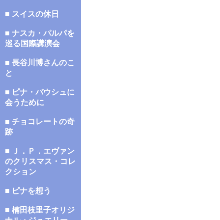
■ スイスの休日
■ ナスカ・パルパを
巡る国際講演会
■ 長谷川博さんのこ
と
■ ピナ・バウシュに
会うために
■ チョコレートの奇
跡
■ Ｊ．Ｐ．エヴァン
のクリスマス・コレ
クション
■ ピナを想う
■ 楠田枝里子オリジ