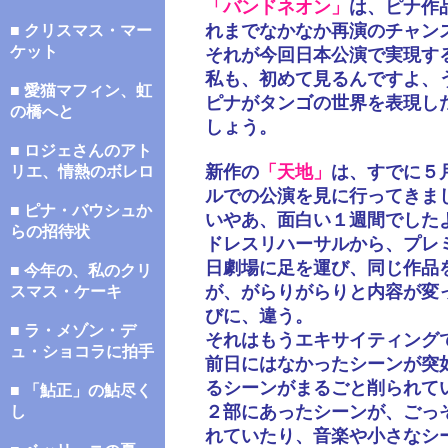
「バンドネオン」
は、ピナ作
れまでなかなか再演のチャン
■ クリスマス・マー
ケット
それが今回日本公演で実現す
私も、初めて見るんですよ、
■ 愛猫マフィン、虹
ピナがタンゴの世界を表現し
の橋へと
しょう。
■ ロジェさんのアト
新作の
「天地」
は、すでに５
リエ、情熱のボレロ
ルでの公演を見に行ってきま
■ ピナ・バウシュか
いやあ、面白い１週間でした
らの招待状
ドレスリハーサルから、プレ
日劇場に足を運び、同じ作品
■ 今年の、私のクリ
が、がらりがらりと内容が変
スマス・ケーキ
びに、違う。
■ ラ・メゾン・デ
それはもうエキサイティング
ュ・ショコラに拍手
前日にはなかったシーンが突
るシーンがまるごと削られて
■ 「鮎正」の鮎尽く
２部にあったシーンが、ごっ
し
れていたり、音楽や小さなシ