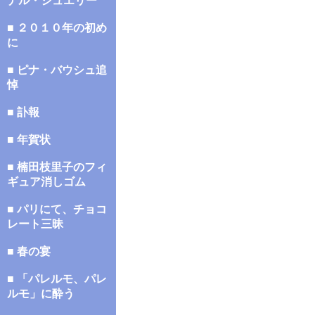
ナル・ジュエリー
■ ２０１０年の初め
に
■ ピナ・バウシュ追
悼
■ 訃報
■ 年賀状
■ 楠田枝里子のフィ
ギュア消しゴム
■ パリにて、チョコ
レート三昧
■ 春の宴
■ 「パレルモ、パレ
ルモ」に酔う