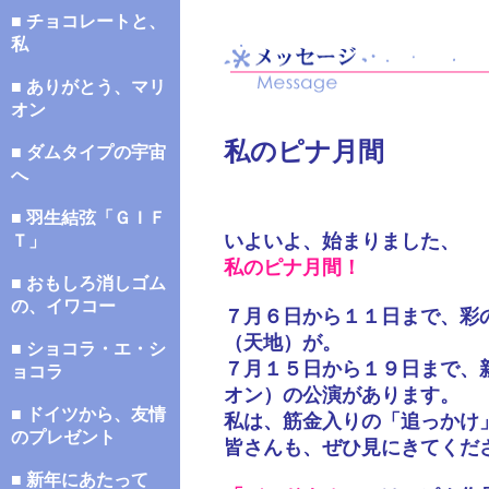
■ チョコレートと、
私
■ ありがとう、マリ
オン
私のピナ月間
■ ダムタイプの宇宙
へ
■ 羽生結弦「ＧＩＦ
いよいよ、始まりました、
Ｔ」
私のピナ月間！
■ おもしろ消しゴム
の、イワコー
７月６日から１１日まで、彩
（天地）が。
■ ショコラ・エ・シ
７月１５日から１９日まで、
ョコラ
オン）の公演があります。
■ ドイツから、友情
私は、筋金入りの「追っかけ
のプレゼント
皆さんも、ぜひ見にきてくだ
■ 新年にあたって