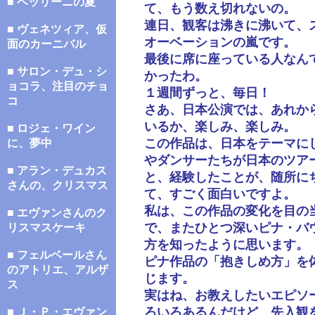
■ ベッリーニの夏
て、もう数え切れないの。
連日、観客は沸きに沸いて、
■ ヴェネツィア、仮
オーベーションの嵐です。
面のカーニバル
最後に席に座っている人なん
■ サロン・デュ・シ
かったわ。
ョコラ、注目のチョ
１週間ずっと、毎日！
コ
さあ、日本公演では、あれか
いるか、楽しみ、楽しみ。
■ ロジェ・ワイン
この作品は、日本をテーマに
に、夢中
やダンサーたちが日本のツア
■ アラン・デュカス
と、経験したことが、随所に
さんの、クリスマス
て、すごく面白いですよ。
私は、この作品の変化を目の
■ エヴァンさんのク
で、またひとつ深いピナ・バ
リスマスケーキ
方を知ったように思います。
■ フェルベールさん
ピナ作品の「抱きしめ方」を
のアトリエ、アルザ
じます。
ス
実はね、お教えしたいエピソ
ろいろあるんだけど、先入観
■ Ｊ・Ｐ・エヴァン