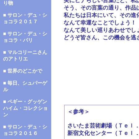
実にピナらしい言葉だと、私
り物
そう、その言葉の通り、作品
私たちは日本にいて、その進
■ サロン・デュ・シ
ョコラ２０１７
なんて幸運なことでしょう！
なんて美しい巡りあわせでし
■ サロン・デュ・シ
どうぞ皆さん、この機会を逃
ョコラ・パリ
■ マルコリーニさん
のアトリエ
■ 世界のどこかで
■ 毎日、シュパーゲ
ル
■ ペギー・グッゲン
ハイム・コレクショ
＜参考＞
ン
さいたま芸術劇場（Ｔｅｌ
■ サロン・デュ・シ
新宿文化センター（Ｔｅｌ
ョコラ２０１６