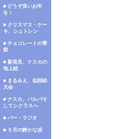
■ どうぞ良いお年
を！
■ クリスマス・ケー
キ、シュトレン
■ チョコレートの季
節
■ 新発見、ナスカの
地上絵
■ まるみえ、似顔絵
大会
■ ナスカ、パルパそ
してシクラスへ
■ バー・ラジオ
■ ５月の静かな涙