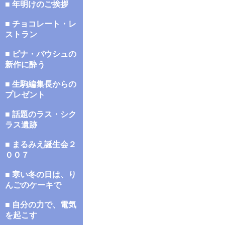
■ 年明けのご挨拶
■ チョコレート・レ
ストラン
■ ピナ・バウシュの
新作に酔う
■ 生駒編集長からの
プレゼント
■ 話題のラス・シク
ラス遺跡
■ まるみえ誕生会２
００７
■ 寒い冬の日は、り
んごのケーキで
■ 自分の力で、電気
を起こす