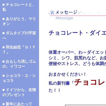
■ チョコレートと、
私
■ ありがとう、マリ
オン
チョコレート・ダイ
■ ダムタイプの宇宙
へ
■ 羽生結弦「ＧＩＦ
体重オーバー、わ～ダイエッ
Ｔ」
シミ、シワ、肌荒れなど、お
■ おもしろ消しゴム
便秘やストレス、どうも体調
の、イワコー
おまかせください！
■ ショコラ・エ・シ
チョコレ
ョコラ
私の新刊書「
■ ドイツから、友情
た！！
のプレゼント
■ 新年にあたって