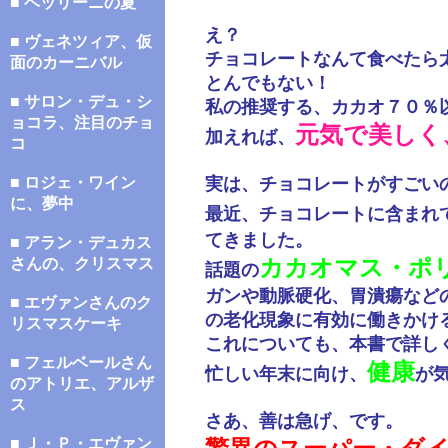
■ ベッリーニの夏
え？
■ ヴェネツィア、仮
チョコレートなんて食べたら
面のカーニバル
とんでもない！
■ サロン・デュ・シ
私の推奨する、カカオ７０％
ョコラ、注目のチョ
元気で美しく
加えれば、
コ
■ ロジェ・ワイン
実は、チョコレートがすごい
に、夢中
最近、チョコレートに含まれ
てきました。
■ アラン・デュカス
さんの、クリスマス
カカオマス・ポ
話題の
ガンや動脈硬化、胃潰瘍など
■ エヴァンさんのク
の老化現象に有効に働きかけ
リスマスケーキ
これについても、本書で詳し
■ フェルベールさん
健康
忙しい年末に向け、
が
のアトリエ、アルザ
ス
さあ、善は急げ、です。
■ Ｊ・Ｐ・エヴァン