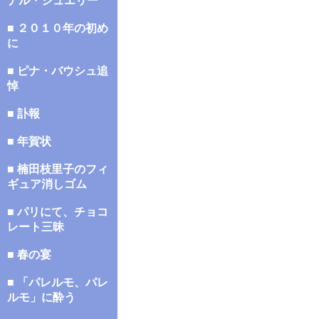
ナル・ジュエリー
■ ２０１０年の初め
に
■ ピナ・バウシュ追
悼
■ 訃報
■ 年賀状
■ 楠田枝里子のフィ
ギュア消しゴム
■ パリにて、チョコ
レート三昧
■ 春の宴
■ 「パレルモ、パレ
ルモ」に酔う