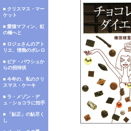
■ クリスマス・マー
ケット
■ 愛猫マフィン、虹
の橋へと
■ ロジェさんのアト
リエ、情熱のボレロ
■ ピナ・バウシュか
らの招待状
■ 今年の、私のクリ
スマス・ケーキ
■ ラ・メゾン・デ
ュ・ショコラに拍手
■ 「鮎正」の鮎尽く
し