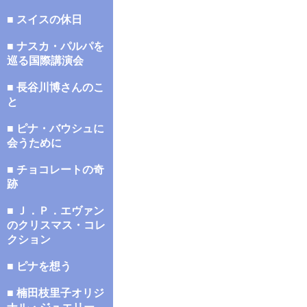
■ スイスの休日
■ ナスカ・パルパを
巡る国際講演会
■ 長谷川博さんのこ
と
■ ピナ・バウシュに
会うために
■ チョコレートの奇
跡
■ Ｊ．Ｐ．エヴァン
のクリスマス・コレ
クション
■ ピナを想う
■ 楠田枝里子オリジ