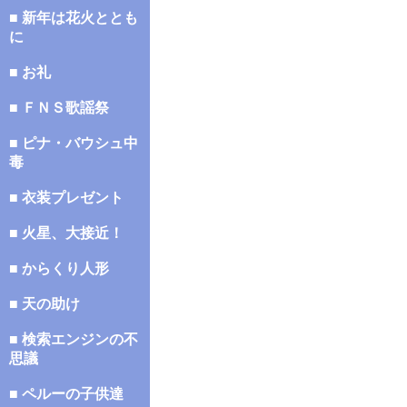
■ 新年は花火ととも
に
■ お礼
■ ＦＮＳ歌謡祭
■ ピナ・バウシュ中
毒
■ 衣装プレゼント
■ 火星、大接近！
■ からくり人形
■ 天の助け
■ 検索エンジンの不
思議
■ ペルーの子供達