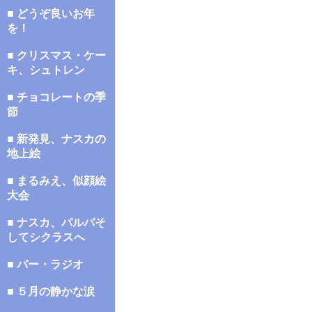
■ どうぞ良いお年
を！
■ クリスマス・ケー
キ、シュトレン
■ チョコレートの季
節
■ 新発見、ナスカの
地上絵
■ まるみえ、似顔絵
大会
■ ナスカ、パルパそ
してシクラスへ
■ バー・ラジオ
■ ５月の静かな涙