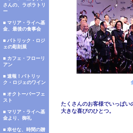
さんの、ラボラトリ
ー
■ マリア・ライへ基
金、最後の食事会
■ パトリック・ロジ
ェの彫刻展
■ カフェ・フローリ
アン
■ 速報！パトリッ
ク・ロジェのワイン
■ オクトーバーフェ
スト
たくさんのお客様でいっぱい
大きな喜びのひとつ。
■ マリア・ライへ基
金より、御礼
■ 幸せな、時間の贈