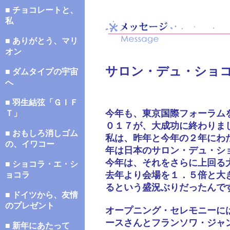
■ チョコレートと、
私
■ ありがとう、マリ
オン
サロン・デュ・ショ
■ ダムタイプの宇宙
へ
■ 羽生結弦「ＧＩＦ
今年も、東京国際フォーラム
Ｔ」
０１７が、大成功に終わりま
■ おもしろ消しゴム
私は、昨年と今年の２年にわ
の、イワコー
年は日本のサロン・デュ・シ
今年は、それをさらに上回る
■ ショコラ・エ・シ
去年より会場を１．５倍と大
ョコラ
るという盛況ぶりだったんで
■ ドイツから、友情
のプレゼント
オープニング・セレモニーに
ースさんとフランソワ・ジャ
■ 新年にあたって