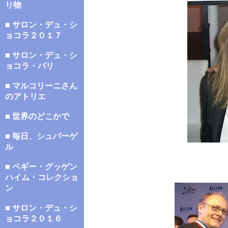
り物
■ サロン・デュ・シ
ョコラ２０１７
■ サロン・デュ・シ
ョコラ・パリ
■ マルコリーニさん
のアトリエ
■ 世界のどこかで
■ 毎日、シュパーゲ
ル
■ ペギー・グッゲン
ハイム・コレクショ
ン
■ サロン・デュ・シ
ョコラ２０１６