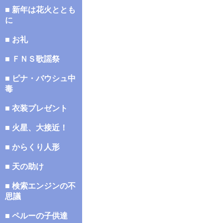
■ 新年は花火ととも
に
■ お礼
■ ＦＮＳ歌謡祭
■ ピナ・バウシュ中
毒
■ 衣装プレゼント
■ 火星、大接近！
■ からくり人形
■ 天の助け
■ 検索エンジンの不
思議
■ ペルーの子供達