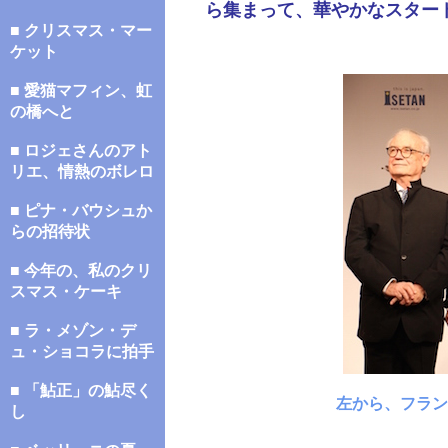
ら集まって、華やかなスター
■ クリスマス・マー
ケット
■ 愛猫マフィン、虹
の橋へと
■ ロジェさんのアト
リエ、情熱のボレロ
■ ピナ・バウシュか
らの招待状
■ 今年の、私のクリ
スマス・ケーキ
■ ラ・メゾン・デ
ュ・ショコラに拍手
■ 「鮎正」の鮎尽く
左から、フラン
し