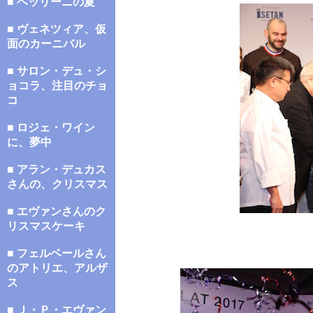
■ ベッリーニの夏
■ ヴェネツィア、仮
面のカーニバル
■ サロン・デュ・シ
ョコラ、注目のチョ
コ
■ ロジェ・ワイン
に、夢中
■ アラン・デュカス
さんの、クリスマス
■ エヴァンさんのク
リスマスケーキ
■ フェルベールさん
のアトリエ、アルザ
ス
■ Ｊ・Ｐ・エヴァン