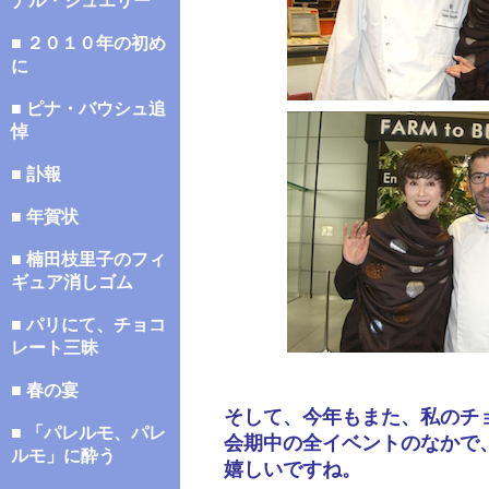
ナル・ジュエリー
■ ２０１０年の初め
に
■ ピナ・バウシュ追
悼
■ 訃報
■ 年賀状
■ 楠田枝里子のフィ
ギュア消しゴム
■ パリにて、チョコ
レート三昧
■ 春の宴
そして、今年もまた、私のチ
■ 「パレルモ、パレ
会期中の全イベントのなかで
ルモ」に酔う
嬉しいですね。