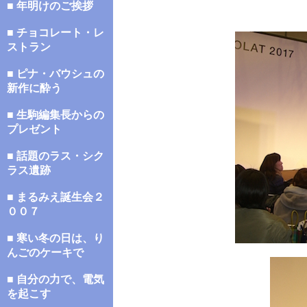
■ 年明けのご挨拶
■ チョコレート・レ
ストラン
■ ピナ・バウシュの
新作に酔う
■ 生駒編集長からの
プレゼント
■ 話題のラス・シク
ラス遺跡
■ まるみえ誕生会２
００７
■ 寒い冬の日は、り
んごのケーキで
■ 自分の力で、電気
を起こす