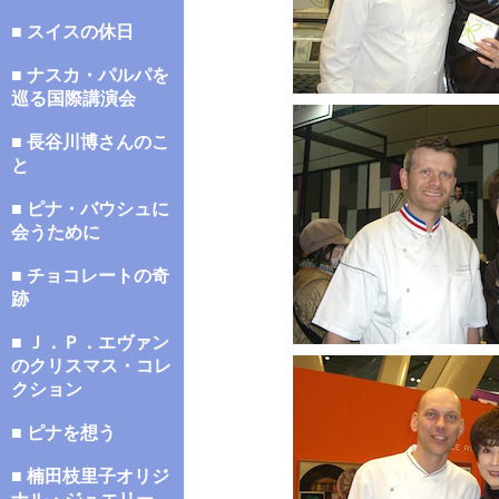
■ スイスの休日
■ ナスカ・パルパを
巡る国際講演会
■ 長谷川博さんのこ
と
■ ピナ・バウシュに
会うために
■ チョコレートの奇
跡
■ Ｊ．Ｐ．エヴァン
のクリスマス・コレ
クション
■ ピナを想う
■ 楠田枝里子オリジ