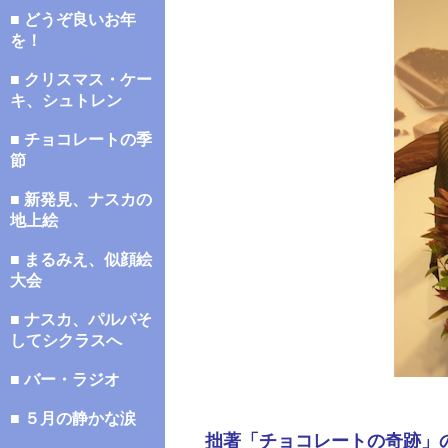
■ どうぞ良いお年
を！
■ クリスマス・ケー
キ、シュトレン
■ チョコレートの季
節
■ 新発見、ナスカの
地上絵
■ まるみえ、似顔絵
大会
■ ナスカ、パルパそ
してシクラスへ
■ バー・ラジオ
■ ５月の静かな涙
拙著「チョコレートの奇跡」