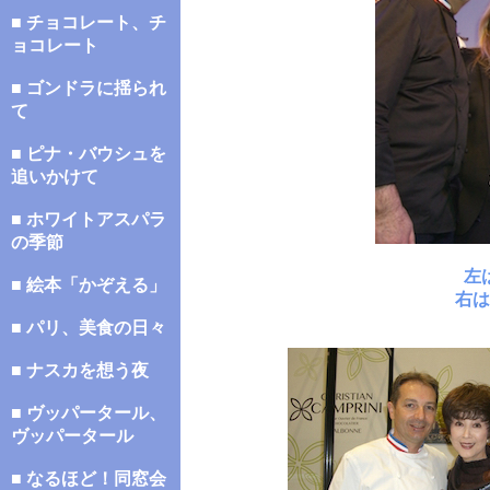
■ チョコレート、チ
ョコレート
■ ゴンドラに揺られ
て
■ ピナ・バウシュを
追いかけて
■ ホワイトアスパラ
の季節
左
■ 絵本「かぞえる」
右は
■ パリ、美食の日々
■ ナスカを想う夜
■ ヴッパータール、
ヴッパータール
■ なるほど！同窓会