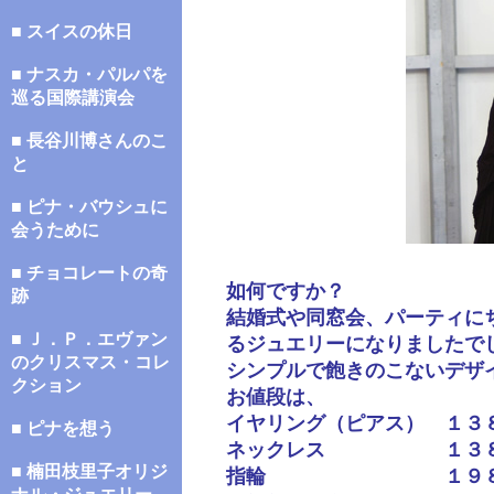
■ スイスの休日
■ ナスカ・パルパを
巡る国際講演会
■ 長谷川博さんのこ
と
■ ピナ・バウシュに
会うために
■ チョコレートの奇
如何ですか？
跡
結婚式や同窓会、パーティに
■ Ｊ．Ｐ．エヴァン
るジュエリーになりましたで
のクリスマス・コレ
シンプルで飽きのこないデザ
クション
お値段は、
イヤリング（ピアス） １３８
■ ピナを想う
ネックレス １３８,
■ 楠田枝里子オリジ
指輪 １９８,０