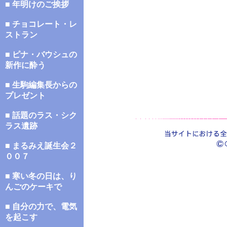
■ 年明けのご挨拶
■ チョコレート・レ
ストラン
■ ピナ・バウシュの
新作に酔う
■ 生駒編集長からの
プレゼント
■ 話題のラス・シク
ラス遺跡
■ まるみえ誕生会２
００７
■ 寒い冬の日は、り
んごのケーキで
■ 自分の力で、電気
を起こす