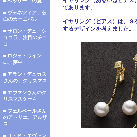
イヤリング（あるいはピアス
■ ベッリーニの夏
てあります。
■ ヴェネツィア、仮
面のカーニバル
イヤリング（ピアス）は、９
するデザインを考えました。
■ サロン・デュ・シ
ョコラ、注目のチョ
コ
■ ロジェ・ワイン
に、夢中
■ アラン・デュカス
さんの、クリスマス
■ エヴァンさんのク
リスマスケーキ
■ フェルベールさん
のアトリエ、アルザ
ス
■ Ｊ・Ｐ・エヴァン