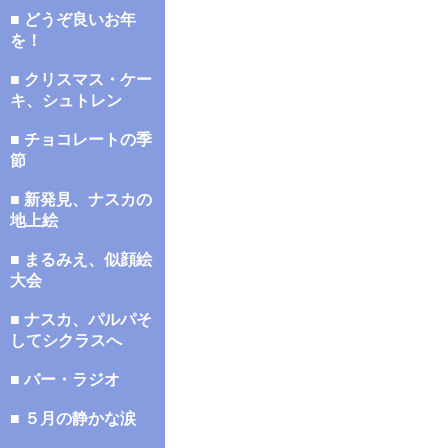
■ どうぞ良いお年
を！
■ クリスマス・ケー
キ、シュトレン
■ チョコレートの季
節
■ 新発見、ナスカの
地上絵
■ まるみえ、似顔絵
大会
■ ナスカ、パルパそ
してシクラスへ
■ バー・ラジオ
■ ５月の静かな涙