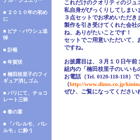
ナル・ジュエリー
これだけのクオリティのジュ
私自身がびっくりしてしまい
■ ２０１０年の初め
３点セットでお求めいただき
に
製作を引き受けてくれた会社
■ ピナ・バウシュ追
ね、ありがたいことです！
悼
セットでご用意いただいて、
ですね。
■ 訃報
お披露目は、３月１０日午前
■ 年賀状
組内の「楠田枝里子のいいも
■ 楠田枝里子のフィ
お電話（Tel. 0120-118
ギュア消しゴム
（
http://www.dinos.co.jp/kinin
ぜひ、ご覧になってください
■ パリにて、チョコ
レート三昧
■ 春の宴
■ 「パレルモ、パレ
ルモ」に酔う