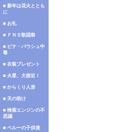
■ 新年は花火ととも
に
■ お礼
■ ＦＮＳ歌謡祭
■ ピナ・バウシュ中
毒
■ 衣装プレゼント
■ 火星、大接近！
■ からくり人形
■ 天の助け
■ 検索エンジンの不
思議
■ ペルーの子供達