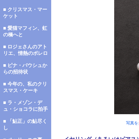
■ クリスマス・マー
ケット
■ 愛猫マフィン、虹
の橋へと
■ ロジェさんのアト
リエ、情熱のボレロ
■ ピナ・バウシュか
らの招待状
■ 今年の、私のクリ
スマス・ケーキ
■ ラ・メゾン・デ
ュ・ショコラに拍手
■ 「鮎正」の鮎尽く
写真を
し