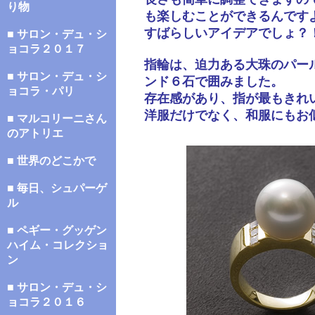
り物
も楽しむことができるんです
すばらしいアイデアでしょ？
■ サロン・デュ・シ
ョコラ２０１７
指輪は、迫力ある大珠のパー
■ サロン・デュ・シ
ンド６石で囲みました。
ョコラ・パリ
存在感があり、指が最もきれ
洋服だけでなく、和服にもお
■ マルコリーニさん
のアトリエ
■ 世界のどこかで
■ 毎日、シュパーゲ
ル
■ ペギー・グッゲン
ハイム・コレクショ
ン
■ サロン・デュ・シ
ョコラ２０１６