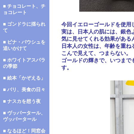
■ チョコレート、チ
ョコレート
■ ゴンドラに揺られ
今回イエローゴールドを使用
て
実は、日本人の肌には、銀色
気に見せてくれる効果がある
■ ピナ・バウシュを
日本人の女性は、年齢を重ね
追いかけて
こんで見えて、つまらない。
■ ホワイトアスパラ
ゴールドの輝きで、いつまで
の季節
す。
■ 絵本「かぞえる」
■ パリ、美食の日々
■ ナスカを想う夜
■ ヴッパータール、
ヴッパータール
■ なるほど！同窓会