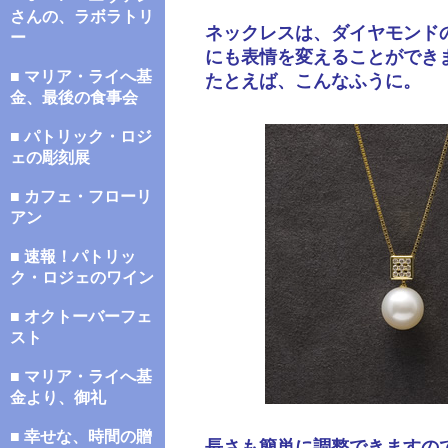
さんの、ラボラトリ
ネックレスは、ダイヤモンド
ー
にも表情を変えることができ
■ マリア・ライへ基
たとえば、こんなふうに。
金、最後の食事会
■ パトリック・ロジ
ェの彫刻展
■ カフェ・フローリ
アン
■ 速報！パトリッ
ク・ロジェのワイン
■ オクトーバーフェ
スト
■ マリア・ライへ基
金より、御礼
■ 幸せな、時間の贈
長さも簡単に調整できますの