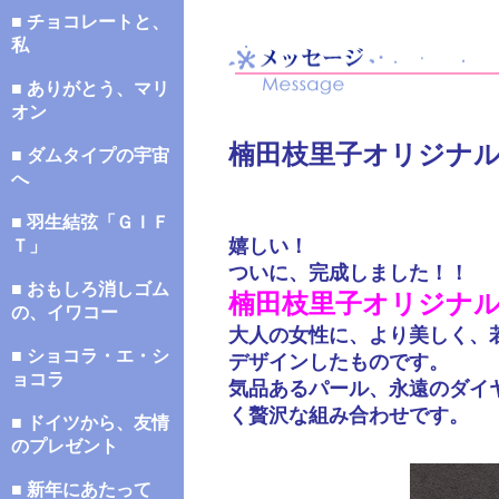
■ チョコレートと、
私
■ ありがとう、マリ
オン
楠田枝里子オリジナ
■ ダムタイプの宇宙
へ
■ 羽生結弦「ＧＩＦ
嬉しい！
Ｔ」
ついに、完成しました！！
■ おもしろ消しゴム
楠田枝里子オリジナ
の、イワコー
大人の女性に、より美しく、
■ ショコラ・エ・シ
デザインしたものです。
ョコラ
気品あるパール、永遠のダイ
く贅沢な組み合わせです。
■ ドイツから、友情
のプレゼント
■ 新年にあたって