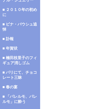
ナル・ジュエリー
■ ２０１０年の初め
に
■ ピナ・バウシュ追
悼
■ 訃報
■ 年賀状
■ 楠田枝里子のフィ
ギュア消しゴム
■ パリにて、チョコ
レート三昧
■ 春の宴
■ 「パレルモ、パレ
ルモ」に酔う