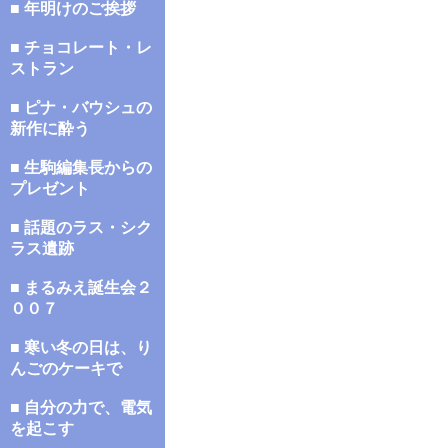
■ 年明けのご挨拶
■ チョコレート・レ
ストラン
■ ピナ・バウシュの
新作に酔う
■ 生駒編集長からの
プレゼント
■ 話題のラス・シク
ラス遺跡
■ まるみえ誕生会２
００７
■ 寒い冬の日は、り
んごのケーキで
■ 自分の力で、電気
を起こす