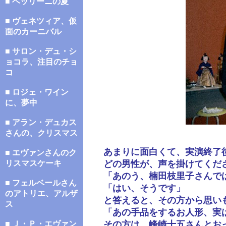
■ ベッリーニの夏
■ ヴェネツィア、仮
面のカーニバル
■ サロン・デュ・シ
ョコラ、注目のチョ
コ
■ ロジェ・ワイン
に、夢中
■ アラン・デュカス
さんの、クリスマス
あまりに面白くて、実演終了
■ エヴァンさんのク
リスマスケーキ
どの男性が、声を掛けてくだ
「あのう、楠田枝里子さんで
■ フェルベールさん
「はい、そうです」
のアトリエ、アルザ
と答えると、その方から思い
ス
「あの手品をするお人形、実
■ Ｊ・Ｐ・エヴァン
その方は、峰崎十五さんとお