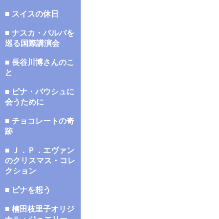
■ スイスの休日
■ ナスカ・パルパを
巡る国際講演会
■ 長谷川博さんのこ
と
■ ピナ・バウシュに
会うために
■ チョコレートの奇
跡
■ Ｊ．Ｐ．エヴァン
のクリスマス・コレ
クション
■ ピナを想う
■ 楠田枝里子オリジ