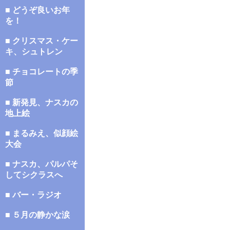
■ どうぞ良いお年
を！
■ クリスマス・ケー
キ、シュトレン
■ チョコレートの季
節
■ 新発見、ナスカの
地上絵
■ まるみえ、似顔絵
大会
■ ナスカ、パルパそ
してシクラスへ
■ バー・ラジオ
■ ５月の静かな涙