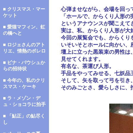
心弾ませながら、会場を回っ
■ クリスマス・マー
ケット
「ホールで、からくり人形の
というアナウンスが聞こえて
■ 愛猫マフィン、虹
実は、私、からくり人形が大
の橋へと
今回の展覧会でも、からくり
いそいそとホールに向かい、
■ ロジェさんのアト
リエ、情熱のボレロ
壇上に立った黒装束の男性は
見せてくれます。
■ ピナ・バウシュか
有名な、茶運び人形。
らの招待状
手品をやってみせる、七妖品
そして、矢を取って弓を引き
■ 今年の、私のクリ
スマス・ケーキ
そのみごとさ、愛らしさに、
■ ラ・メゾン・デ
ュ・ショコラに拍手
■ 「鮎正」の鮎尽く
し