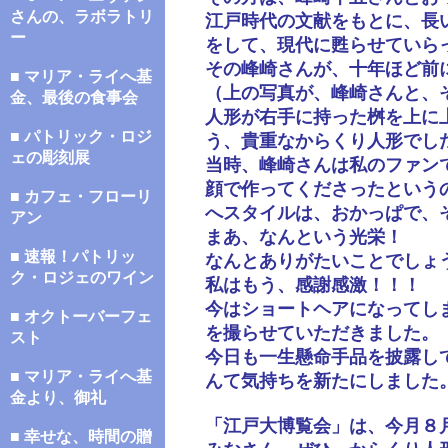
さんの、ラボラトリ
江戸時代の文献をもとに、長
ー
をして、現代に甦らせていら
その峰崎さんが、十年ほど前
■ マリア・ライへ基
（上の写真が、峰崎さんと、
金、最後の食事会
人形が右手に持った桝を上に
■ パトリック・ロジ
う、貴重なからくり人形でし
ェの彫刻展
当時、峰崎さんは私のファン
顔で作ってくださったという
■ カフェ・フローリ
へスタイルは、おかっぱで、
アン
まあ、なんという光栄！
■ 速報！パトリッ
なんとありがたいことでしょ
ク・ロジェのワイン
私はもう、感謝感激！！！
今はショートヘアになってし
■ オクトーバーフェ
を撮らせていただきました。
スト
今日も一生懸命手品を披露し
■ マリア・ライへ基
んて気持ちを新たにしました
金より、御礼
「江戸大博覧会」は、今月８
■ 幸せな、時間の贈