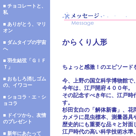
■ チョコレートと、
私
■ ありがとう、マリ
オン
からくり人形
■ ダムタイプの宇宙
へ
■ 羽生結弦「ＧＩＦ
ちょっと感激！のエピソード
Ｔ」
■ おもしろ消しゴム
今、上野の国立科学博物館で
の、イワコー
今年は、江戸開府４００年。
その記念すべき年に、江戸時
■ ショコラ・エ・シ
す。
ョコラ
杉田玄白の「解体新書」、花
■ ドイツから、友情
カメラに昆虫標本、測量器具
のプレゼント
歴史的にも重要な品々と対面
江戸時代の高い科学技術水準
■ 新年にあたって