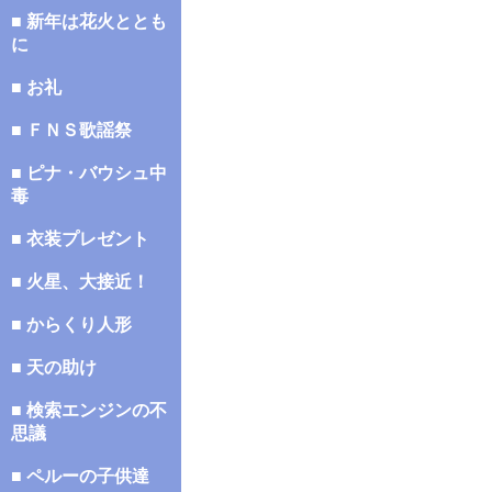
■ 新年は花火ととも
に
■ お礼
■ ＦＮＳ歌謡祭
■ ピナ・バウシュ中
毒
■ 衣装プレゼント
■ 火星、大接近！
■ からくり人形
■ 天の助け
■ 検索エンジンの不
思議
■ ペルーの子供達