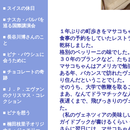
■ スイスの休日
■ ナスカ・パルパを
巡る国際講演会
１年ぶりの町歩きをマサコち
■ 長谷川博さんのこ
食事の予約をしていたレスト
と
乾杯しました。
格別のベッリーニの味でした
■ ピナ・バウシュに
３０年のブランクなど、たち
会うために
マサコちゃんはアメリカで勉
■ チョコレートの奇
ある年、バカンスで訪れたヴ
跡
り住んだということでした。
そのうち、大学で教鞭を取る
■ Ｊ．Ｐ．エヴァン
まあ、なんてドラマチックな
のクリスマス・コレ
夜遅くまで、飛びっきりのヴ
クション
た。
■ ピナを想う
（私のヴェネツィアの美味し
ガイドブックが書けるくらい
■ 楠田枝里子オリジ
さらに翌日には、マサコちゃ