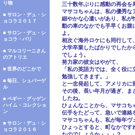
り物
三十数年ぶりに感動の再会を
マサコちゃんは、私の優秀な
■ サロン・デュ・シ
細やかな心遣いがあり、私が
ョコラ２０１７
動の車のなかでも手早くお腹
■ サロン・デュ・シ
よ。
ョコラ・パリ
相次ぐ海外ロケにも同行して
大学卒業したばかりでしたか
■ マルコリーニさん
でしょう。
のアトリエ
努力家の彼女はやがて、
■ 世界のどこかで
「私の英語力では、全く役に
勉強してきます。」
■ 毎日、シュパーゲ
と一念発起して、アメリカに
ル
その後、長い年月が過ぎ、ま
したね。
■ ペギー・グッゲン
ハイム・コレクショ
ひょんなことから、マサコち
ン
伝手をたどって、急いで連絡
マサコちゃんも、私が毎年ヴ
■ サロン・デュ・シ
ひょっとすると、町なかです
ョコラ２０１６
たのでしょうか・・・？