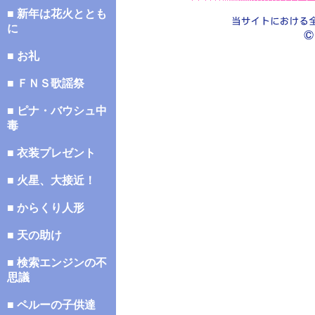
■ 新年は花火ととも
に
■ お礼
■ ＦＮＳ歌謡祭
■ ピナ・バウシュ中
毒
■ 衣装プレゼント
■ 火星、大接近！
■ からくり人形
■ 天の助け
■ 検索エンジンの不
思議
■ ペルーの子供達