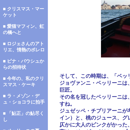
■ クリスマス・マー
ケット
■ 愛猫マフィン、虹
の橋へと
■ ロジェさんのアト
リエ、情熱のボレロ
■ ピナ・バウシュか
らの招待状
そして、この時期は、「ベッ
■ 今年の、私のクリ
ジョヴァンニ・ベッリーニは
スマス・ケーキ
巨匠。
■ ラ・メゾン・デ
その名を冠したベッリーニは
ュ・ショコラに拍手
すね。
ジュゼッペ・チプリアーニが
■ 「鮎正」の鮎尽く
イン）と、桃のジュース、グ
し
仄かに大人のピンクがかった