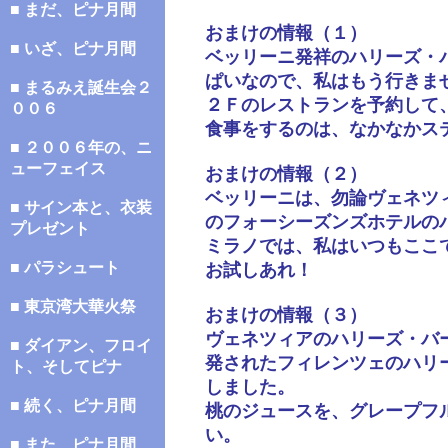
■ まだ、ピナ月間
おまけの情報（１）
■ いざ、ピナ月間
ベッリーニ発祥のハリーズ・
ぱいなので、私はもう行きま
■ まるみえ誕生会２
２Ｆのレストランを予約して
００６
食事をするのは、なかなかス
■ ２００６年の、ニ
ューフェイス
おまけの情報（２）
ベッリーニは、勿論ヴェネツ
■ サイン本と、衣装
のフォーシーズンズホテルの
プレゼント
ミラノでは、私はいつもここ
■ パラシュート
お試しあれ！
■ 東京湾大華火祭
おまけの情報（３）
ヴェネツィアのハリーズ・バ
■ ダイアン、フロイ
発されたフィレンツェのハリ
ト、そしてピナ
しました。
■ 続く、ピナ月間
桃のジュースを、グレープフ
い。
■ また、ピナ月間