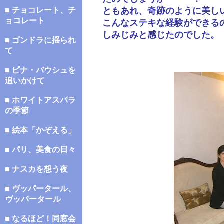
■ チョコレート、チ
ともあれ、奇跡のように美し
ョコレート
こんなステキな経験ができる
しみじみと感じたのでした。
■ ゴンドラに揺られ
て
■ ピナ・バウシュを
追いかけて
■ ホワイトアスパラ
の季節
■ 絵本「かぞえる」
■ パリ、美食の日々
■ ナスカを想う夜
■ ヴッパータール、
ヴッパータール
■ なるほど！同窓会