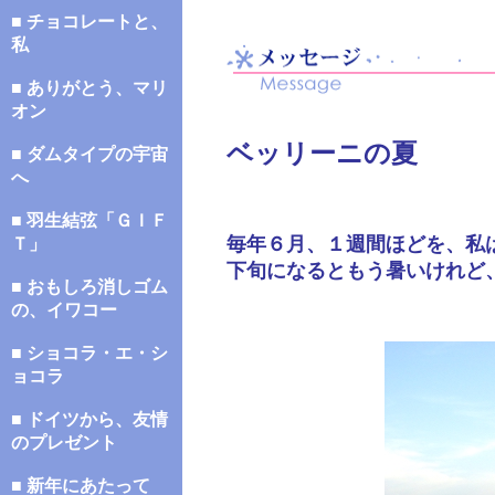
■ チョコレートと、
私
■ ありがとう、マリ
オン
ベッリーニの夏
■ ダムタイプの宇宙
へ
■ 羽生結弦「ＧＩＦ
毎年６月、１週間ほどを、私
Ｔ」
下旬になるともう暑いけれど
■ おもしろ消しゴム
の、イワコー
■ ショコラ・エ・シ
ョコラ
■ ドイツから、友情
のプレゼント
■ 新年にあたって