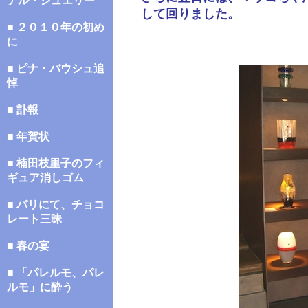
ナル・ジュエリー
して回りました。
■ ２０１０年の初め
に
■ ピナ・バウシュ追
悼
■ 訃報
■ 年賀状
■ 楠田枝里子のフィ
ギュア消しゴム
■ パリにて、チョコ
レート三昧
■ 春の宴
■ 「パレルモ、パレ
ルモ」に酔う