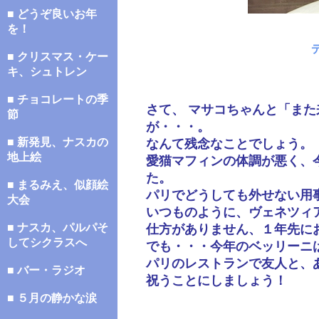
■ どうぞ良いお年
を！
■ クリスマス・ケー
キ、シュトレン
■ チョコレートの季
さて、 マサコちゃんと「ま
節
が・・・。
■ 新発見、ナスカの
なんて残念なことでしょう。
地上絵
愛猫マフィンの体調が悪く、
た。
■ まるみえ、似顔絵
パリでどうしても外せない用
大会
いつものように、ヴェネツィ
■ ナスカ、パルパそ
仕方がありません、１年先に
してシクラスへ
でも・・・今年のベッリーニ
パリのレストランで友人と、
■ バー・ラジオ
祝うことにしましょう！
■ ５月の静かな涙