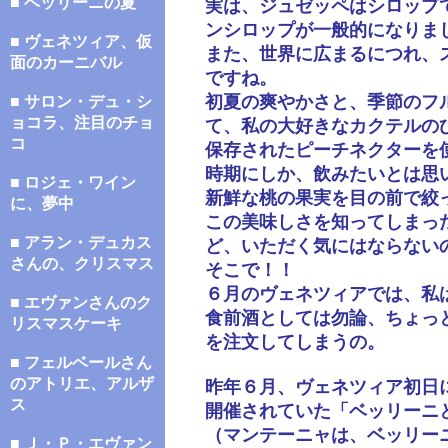
■ ベッリーニの夏
実は、ジュゼッペはシロップ
ンシロップが一般的になりま
■ ヴェネツィア、仮
また、世界に広まるにつれ、
面のカーニバル
ですね。
初夏の爽やかさと、季節のフ
■ サロン・デュ・シ
ョコラ、注目のチョ
て、私の大好きなカクテルの
コ
保存されたピーチネクターを
時期にしか、飲みたいとは思
■ ロジェ・ワイン
新鮮な桃の果実を目の前で絞
に、夢中
この美味しさを知ってしまっ
■ アラン・デュカス
ど、いただく気にはならない
さんの、クリスマス
そこで！！
６月のヴェネツィアでは、私
■ エヴァンさんのク
食前酒としては勿論、ちょっ
リスマスケーキ
を注文してしまうの。
■ フェルベールさん
のアトリエ、アルザ
昨年６月、ヴェネツィア初日
ス
開催されていた「ベッリーニ
（マンテーニャは、ベッリー
■ Ｊ・Ｐ・エヴァン