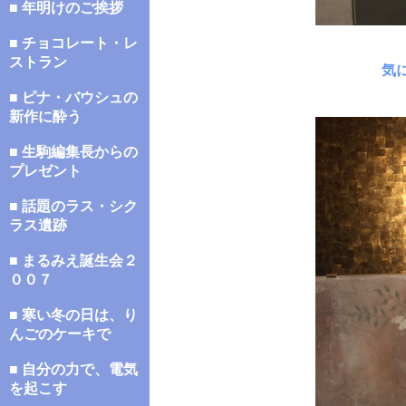
■ 年明けのご挨拶
■ チョコレート・レ
ストラン
気
■ ピナ・バウシュの
新作に酔う
■ 生駒編集長からの
プレゼント
■ 話題のラス・シク
ラス遺跡
■ まるみえ誕生会２
００７
■ 寒い冬の日は、り
んごのケーキで
■ 自分の力で、電気
を起こす