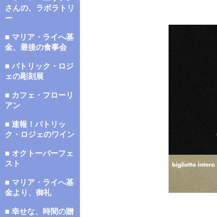
さんの、ラボラトリ
ー
■ マリア・ライへ基
金、最後の食事会
■ パトリック・ロジ
ェの彫刻展
■ カフェ・フローリ
アン
■ 速報！パトリッ
ク・ロジェのワイン
■ オクトーバーフェ
スト
■ マリア・ライへ基
金より、御礼
■ 幸せな、時間の贈