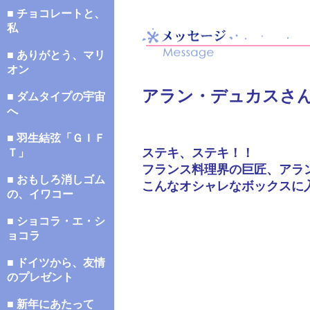
■ チョコレートと、
私
■ ありがとう、マリ
オン
アラン・デュカスさ
■ ダムタイプの宇宙
へ
■ 羽生結弦「ＧＩＦ
ステキ、ステキ！！
Ｔ」
フランス料理界の巨匠、アラ
■ おもしろ消しゴム
こんなオシャレなボックスに
の、イワコー
■ ショコラ・エ・シ
ョコラ
■ ドイツから、友情
のプレゼント
■ 新年にあたって