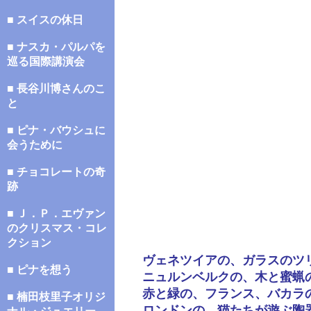
■ スイスの休日
■ ナスカ・パルパを
巡る国際講演会
■ 長谷川博さんのこ
と
■ ピナ・バウシュに
会うために
■ チョコレートの奇
跡
■ Ｊ．Ｐ．エヴァン
のクリスマス・コレ
クション
ヴェネツイアの、ガラスのツ
■ ピナを想う
ニュルンベルクの、木と蜜蝋
赤と緑の、フランス、バカラ
■ 楠田枝里子オリジ
ロンドンの、猫たちが遊ぶ陶