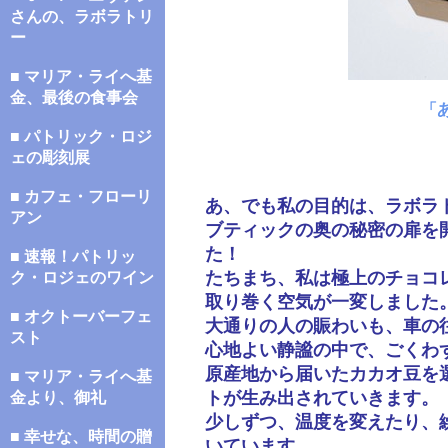
さんの、ラボラトリ
ー
■ マリア・ライへ基
金、最後の食事会
「
■ パトリック・ロジ
ェの彫刻展
■ カフェ・フローリ
あ、でも私の目的は、ラボラ
アン
ブティックの奥の秘密の扉を
た！
■ 速報！パトリッ
たちまち、私は極上のチョコ
ク・ロジェのワイン
取り巻く空気が一変しました
■ オクトーバーフェ
大通りの人の賑わいも、車の
スト
心地よい静謐の中で、ごくわ
原産地から届いたカカオ豆を
■ マリア・ライへ基
トが生み出されていきます。
金より、御礼
少しずつ、温度を変えたり、
■ 幸せな、時間の贈
いています。