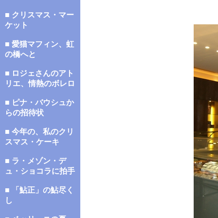
■ クリスマス・マー
ケット
■ 愛猫マフィン、虹
の橋へと
■ ロジェさんのアト
リエ、情熱のボレロ
■ ピナ・バウシュか
らの招待状
■ 今年の、私のクリ
スマス・ケーキ
■ ラ・メゾン・デ
ュ・ショコラに拍手
■ 「鮎正」の鮎尽く
し