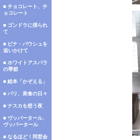
■ チョコレート、チ
ョコレート
■ ゴンドラに揺られ
て
■ ピナ・バウシュを
追いかけて
■ ホワイトアスパラ
の季節
■ 絵本「かぞえる」
■ パリ、美食の日々
■ ナスカを想う夜
■ ヴッパータール、
ヴッパータール
■ なるほど！同窓会