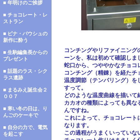
■ 年明けのご挨拶
■ チョコレート・レ
ストラン
■ ピナ・バウシュの
新作に酔う
コンチングやリファイニング
■ 生駒編集長からの
ーンを、私は初めて確認しま
プレゼント
蛇口から、つややかなチョコ
■ 話題のラス・シク
コンチング（精錬）を経たチ
ラス遺跡
温度調節（テンパリング）を
すって。
■ まるみえ誕生会２
どのような温度曲線を描いて
００７
カカオの種類によっても異な
■ 寒い冬の日は、り
んですね。
んごのケーキで
これによって、チョコレート
なります。
■ 自分の力で、電気
この過程がうまくいっていな
を起こす