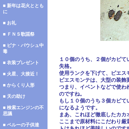
■ 新年は花火ととも
に
■ お礼
■ ＦＮＳ歌謡祭
■ ピナ・バウシュ中
毒
１０個のうち、２個がカビて
■ 衣装プレゼント
失格。
使用ランクを下げて、ピエス
■ 火星、大接近！
ピエスモンテは、大型の装飾
■ からくり人形
つまり、イベントなどで使わ
のですね。
■ 天の助け
もし１０個のうち３個カビて
になるようです。
■ 検索エンジンの不
思議
まあ、これほど徹底したカカ
ここまで原材料にこだわり厳
■ ペルーの子供達
トはあれほど美味しいのです