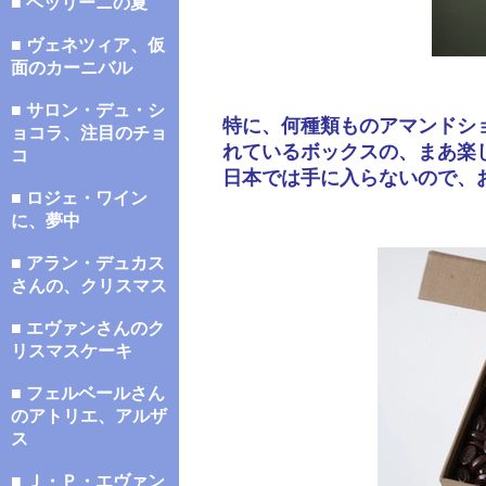
■ ベッリーニの夏
■ ヴェネツィア、仮
面のカーニバル
■ サロン・デュ・シ
特に、何種類ものアマンドシ
ョコラ、注目のチョ
れているボックスの、まあ楽
コ
日本では手に入らないので、
■ ロジェ・ワイン
に、夢中
■ アラン・デュカス
さんの、クリスマス
■ エヴァンさんのク
リスマスケーキ
■ フェルベールさん
のアトリエ、アルザ
ス
■ Ｊ・Ｐ・エヴァン