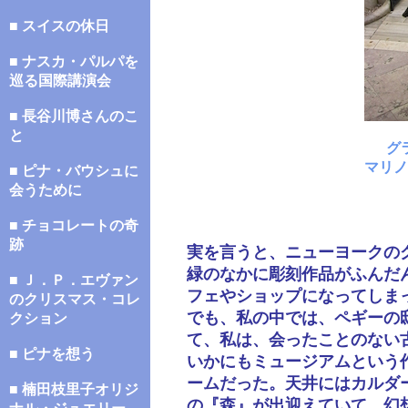
■ スイスの休日
■ ナスカ・パルパを
巡る国際講演会
■ 長谷川博さんのこ
と
グ
マリノ
■ ピナ・バウシュに
会うために
■ チョコレートの奇
跡
実を言うと、ニューヨークの
緑のなかに彫刻作品がふんだ
■ Ｊ．Ｐ．エヴァン
フェやショップになってしま
のクリスマス・コレ
でも、私の中では、ペギーの
クション
て、私は、会ったことのない
■ ピナを想う
いかにもミュージアムという
ームだった。天井にはカルダ
■ 楠田枝里子オリジ
の『森』が出迎えていて、幻