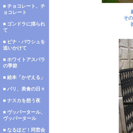
■ チョコレート、チ
ョコレート
その
■ ゴンドラに揺られ
て
■ ピナ・バウシュを
追いかけて
■ ホワイトアスパラ
の季節
■ 絵本「かぞえる」
■ パリ、美食の日々
■ ナスカを想う夜
■ ヴッパータール、
ヴッパータール
■ なるほど！同窓会