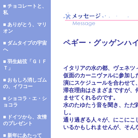
■ チョコレートと、
私
■ ありがとう、マリ
オン
ペギー・グッゲンハ
■ ダムタイプの宇宙
へ
■ 羽生結弦「ＧＩＦ
イタリアの水の都、ヴェネツ
Ｔ」
仮面のカーニヴァルに参加し
■ おもしろ消しゴム
演にスケジュールを合わせて
の、イワコー
滞在理由はさまざまですが、
ませてくれるのです。
■ ショコラ・エ・シ
水のたゆたう音を聞き、ただ
ョコラ
し。
■ ドイツから、友情
通り過ぎる人々が、にこにこ
のプレゼント
いるかもしれませんが、そん
■ 新年にあたって