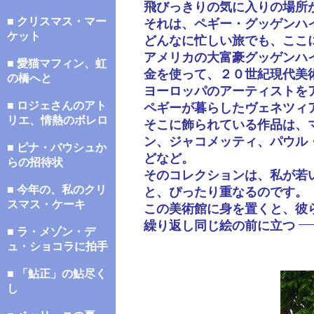
飛びっきりの気に入りの場所
■ クリスマス・マー
それは、ペギー・グッゲンハ
ケット
どんなに忙しい旅でも、ここ
アメリカの大富豪グッゲンハ
■ 愛猫マフィン、虹
金を使って、２０世紀現代美
の橋へと
ヨーロッパのアーティストを
■ ロジェさんのアト
ペギーが暮らしたヴェネツィ
リエ、情熱のボレロ
そこに飾られている作品は、
ン、ジャコメッティ、パウル
■ ピナ・バウシュか
どなど。
らの招待状
そのコレクションは、私が若
■ 今年の、私のクリ
と、ぴったり重なるのです。
スマス・ケーキ
この美術館に身を置くと、彼
繰り返し同じ絵の前に立つ
■ ラ・メゾン・デ
ュ・ショコラに拍手
■ 「鮎正」の鮎尽く
し