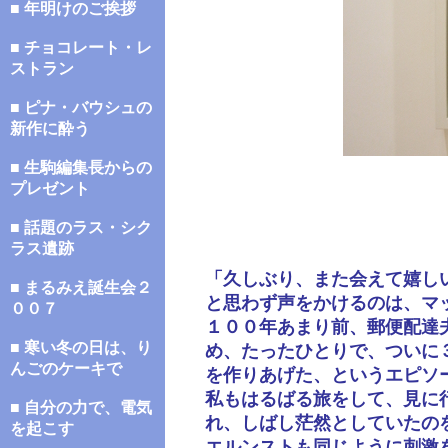
■ 年明けのご挨拶
■ チョコレート・レ
ストラン
■ ピナ・バウシュの
新作に酔う
■ 生駒編集長からの
プレゼント
■ 話題のラス・シク
ラス遺跡
「久しぶり、また会えて嬉し
■ まるみえ誕生会２
と思わず声をかけるのは、マ
００７
１００年あまり前、郵便配達
■ 寒い冬の日は、り
め、たったひとりで、ついに
んごのケーキで
を作りあげた、というエピソ
私もはるばる旅をして、見に
■ 自分の力で、電気
れ、しばし茫然としていたの
を起こす
エルンストも同じように刺激