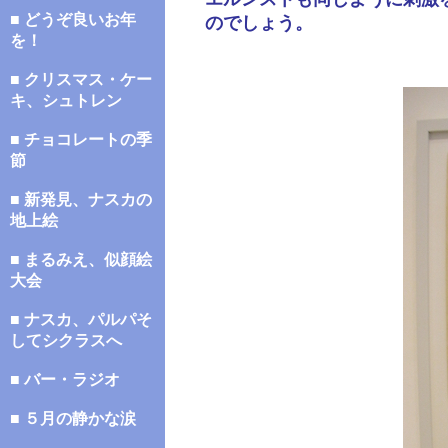
■ どうぞ良いお年
のでしょう。
を！
■ クリスマス・ケー
キ、シュトレン
■ チョコレートの季
節
■ 新発見、ナスカの
地上絵
■ まるみえ、似顔絵
大会
■ ナスカ、パルパそ
してシクラスへ
■ バー・ラジオ
■ ５月の静かな涙