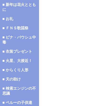
■ 新年は花火ととも
に
■ お礼
■ ＦＮＳ歌謡祭
■ ピナ・バウシュ中
毒
■ 衣装プレゼント
■ 火星、大接近！
■ からくり人形
■ 天の助け
■ 検索エンジンの不
思議
■ ペルーの子供達