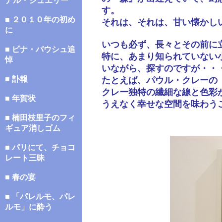
ナル・ジュエリー
す。
■ ２０１０年の初め
それは、それは、甘い懐かし
に
いつも必ず、長々とその前に
■ ピナ・バウシュ追
特に、あまり知られていない
悼
いながら、探すのですが・・
■ 訃報
たとえば、パウル・クレーの
クレー独特の繊細な線と色彩
■ 年賀状
うえなく幸せな空間を味わう
■ 楠田枝里子のフィ
ギュア消しゴム
■ パリにて、チョコ
レート三昧
■ 春の宴
■ 「パレルモ、パレ
ルモ」に酔う