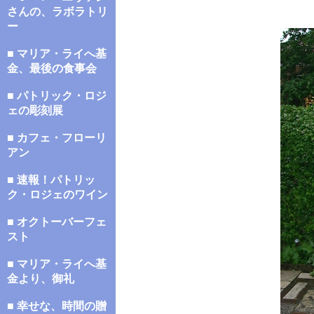
さんの、ラボラトリ
ー
■ マリア・ライへ基
金、最後の食事会
■ パトリック・ロジ
ェの彫刻展
■ カフェ・フローリ
アン
■ 速報！パトリッ
ク・ロジェのワイン
■ オクトーバーフェ
スト
■ マリア・ライへ基
金より、御礼
■ 幸せな、時間の贈