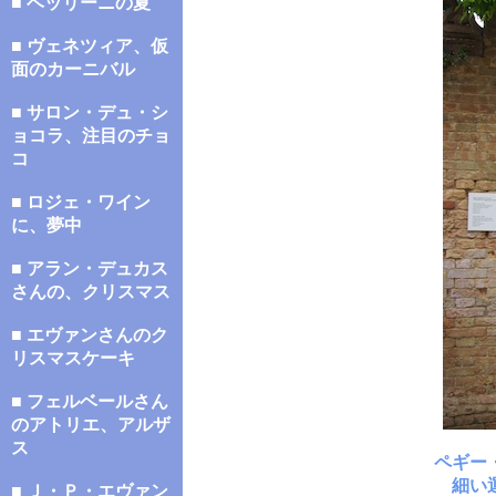
■ ベッリーニの夏
■ ヴェネツィア、仮
面のカーニバル
■ サロン・デュ・シ
ョコラ、注目のチョ
コ
■ ロジェ・ワイン
に、夢中
■ アラン・デュカス
さんの、クリスマス
■ エヴァンさんのク
リスマスケーキ
■ フェルベールさん
のアトリエ、アルザ
ス
ペギー
細い
■ Ｊ・Ｐ・エヴァン