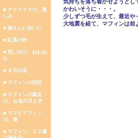
気持ちを落ち着かせようとし
かわいそうに・・・。
■ クリスマスの、楽
しみ
少しずつ毛が生えて、最近や
大地震を経て、マフィンは前
■ 猫さんに会いに
■ 紅葉の秋
■ 思い出の、ねむね
む
■ ８月の涙
■ マフィンの別荘
■ マフィンの親友
の、お魚の爪とぎ
■ ママとマフィン
の、春
■ マフィン、２３歳
の誕生日