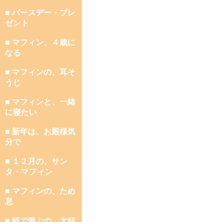
■ バースデー・プレ
ゼント
■ マフィン、４歳に
なる
■ マフィンの、耳そ
うじ
■ マフィンと、一緒
に寝たい
■ 新年は、お殿様気
分で
■ １２月の、サン
タ・マフィン
■ マフィンの、ため
息
■ 紙で遊ぶの、大好