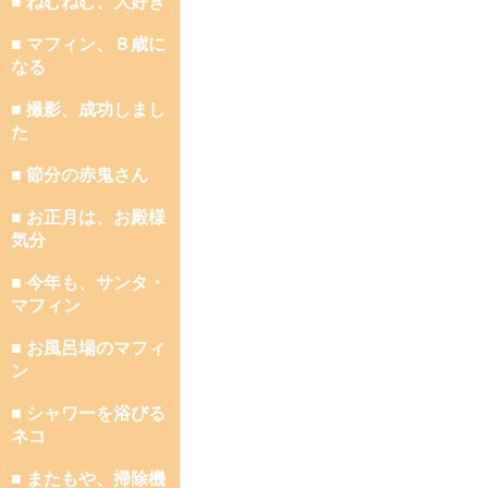
■ ねむねむ、大好き
■ マフィン、８歳に
なる
■ 撮影、成功しまし
た
■ 節分の赤鬼さん
■ お正月は、お殿様
気分
■ 今年も、サンタ・
マフィン
■ お風呂場のマフィ
ン
■ シャワーを浴びる
ネコ
■ またもや、掃除機