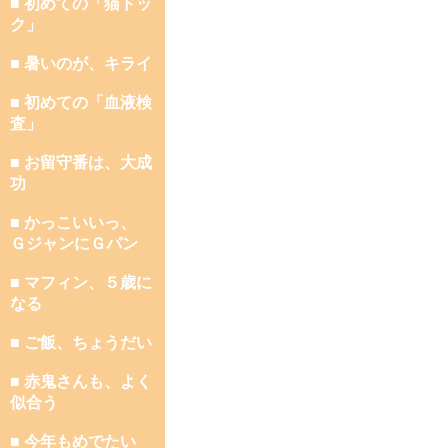
■ 初めての「猫ドッ
ク」
■ 暑いのが、キライ
■ 初めての「血液検
査」
■ お留守番は、大成
功
■ かっこいいっ、
ＧジャンにＧパン
■ マフィン、５歳に
なる
■ ご飯、ちょうだい
■ 赤鬼さんも、よく
似合う
■ 今年もめでたい