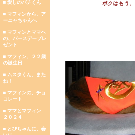
■ 愛しのパチくん
ボクはもう、
■ マフィンから、ア
ーニャちゃんへ
■ マフィンとママへ
の、バースデープレ
ゼント
■ マフィン、２２歳
の誕生日
■ ムスタくん、また
ね！
■ マフィンの、チョ
コレート
■ ママとマフィン
２０２４
■ とびちゃんに、会