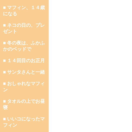
■ マフィン、１４歳
になる
■ ネコの日の、プレ
ゼント
■ 冬の夜は、ふかふ
かのベッドで
■ １４回目のお正月
■ サンタさんと一緒
■ おしゃれなマフィ
ン
■ タオルの上でお昼
寝
■ いいコになったマ
フィン