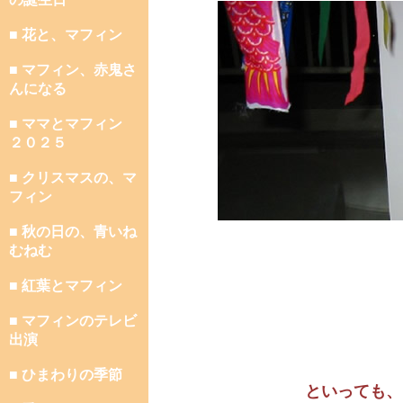
■ 花と、マフィン
■ マフィン、赤鬼さ
んになる
■ ママとマフィン
２０２５
■ クリスマスの、マ
フィン
■ 秋の日の、青いね
むねむ
■ 紅葉とマフィン
■ マフィンのテレビ
出演
■ ひまわりの季節
といっても、