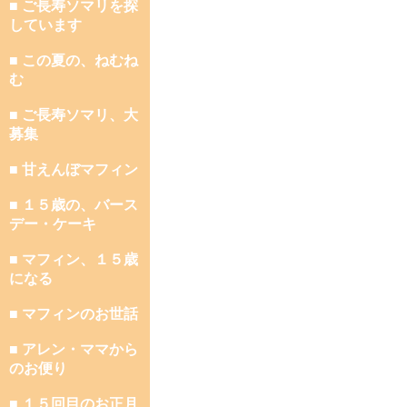
■ ご長寿ソマリを探
しています
■ この夏の、ねむね
む
■ ご長寿ソマリ、大
募集
■ 甘えんぼマフィン
■ １５歳の、バース
デー・ケーキ
■ マフィン、１５歳
になる
■ マフィンのお世話
■ アレン・ママから
のお便り
■ １５回目のお正月