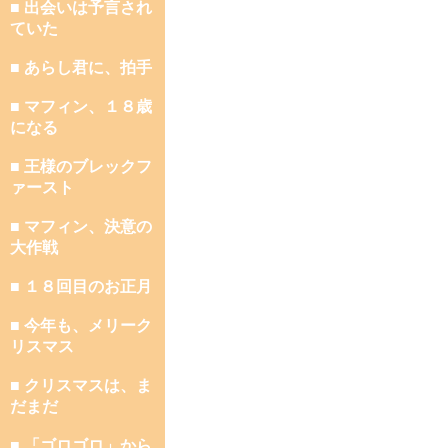
■ 出会いは予言され
ていた
■ あらし君に、拍手
■ マフィン、１８歳
になる
■ 王様のブレックフ
ァースト
■ マフィン、決意の
大作戦
■ １８回目のお正月
■ 今年も、メリーク
リスマス
■ クリスマスは、ま
だまだ
■ 「ゴロゴロ」から