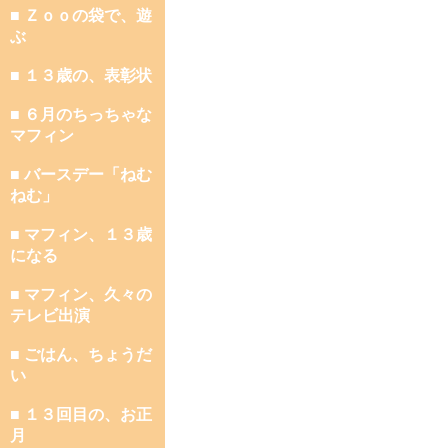
■ Ｚｏｏの袋で、遊
ぶ
■ １３歳の、表彰状
■ ６月のちっちゃな
マフィン
■ バースデー「ねむ
ねむ」
■ マフィン、１３歳
になる
■ マフィン、久々の
テレビ出演
■ ごはん、ちょうだ
い
■ １３回目の、お正
月