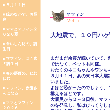
■ ８月１１日
■ 緑のなかで、お昼
寝
■ ママとマフィン２
大地震で、１０円ハゲ
０２６夏
■ 食いしん坊の、誕
生日
まだまだ余震が続いていて、
■ マフィン、２４歳
の誕生日
ではなく、ペットも同様。
おたくのネコちゃんやワンち
■ 春の薔薇の、ねむ
３月１１日、あの東日本大震
ねむ
いました。
よほど恐かったのでしょう、
■ マフィン、赤鬼さ
んになる
構えるほどです。
大震災から２～３日後、マフ
■ ママとマフィン
のを発見し、私はびっくりし
２０２６