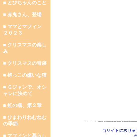
■ とびちゃんのこと
■ 赤鬼さん、登場
■ ママとマフィン
２０２３
■ クリスマスの楽し
み
■ クリスマスの奇跡
■ 抱っこの嫌いな猫
■ Ｇジャンで、オシ
ャレに決めて
■ 虹の橋、第２章
■ ひまわりねむねむ
の季節
■ マフィンと暮らし