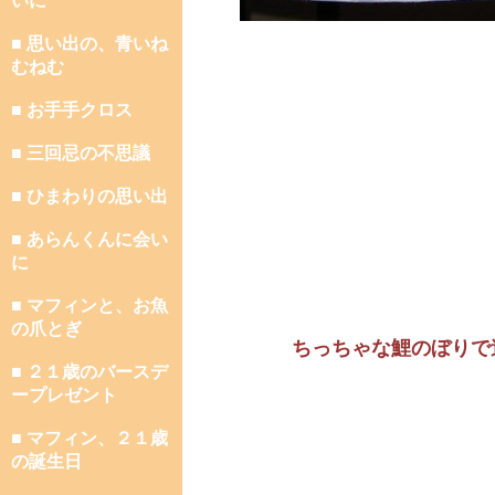
いに
■ 思い出の、青いね
むねむ
■ お手手クロス
■ 三回忌の不思議
■ ひまわりの思い出
■ あらんくんに会い
に
■ マフィンと、お魚
の爪とぎ
ちっちゃな鯉のぼりで
■ ２１歳のバースデ
ープレゼント
■ マフィン、２１歳
の誕生日