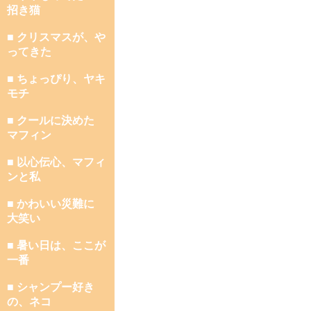
招き猫
■ クリスマスが、や
ってきた
■ ちょっぴり、ヤキ
モチ
■ クールに決めた
マフィン
■ 以心伝心、マフィ
ンと私
■ かわいい災難に
大笑い
■ 暑い日は、ここが
一番
■ シャンプー好き
の、ネコ