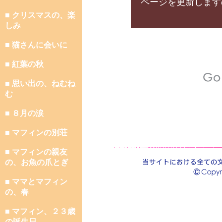
ページを更新します
■ クリスマスの、楽
しみ
■ 猫さんに会いに
■ 紅葉の秋
■ 思い出の、ねむね
む
■ ８月の涙
■ マフィンの別荘
■ マフィンの親友
の、お魚の爪とぎ
■ ママとマフィン
の、春
■ マフィン、２３歳
の誕生日