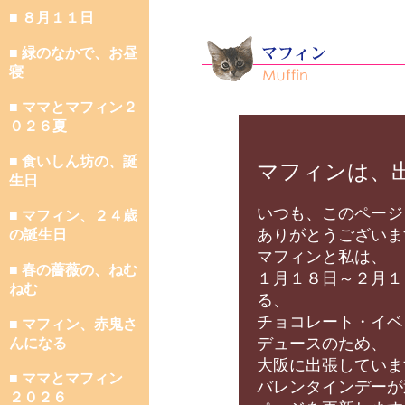
■ ８月１１日
■ 緑のなかで、お昼
寝
■ ママとマフィン２
０２６夏
■ 食いしん坊の、誕
マフィンは、
生日
いつも、このページ
■ マフィン、２４歳
ありがとうございま
の誕生日
マフィンと私は、
■ 春の薔薇の、ねむ
１月１８日～２月１
ねむ
る、
チョコレート・イベ
■ マフィン、赤鬼さ
デュースのため、
んになる
大阪に出張していま
■ ママとマフィン
バレンタインデーが
２０２６