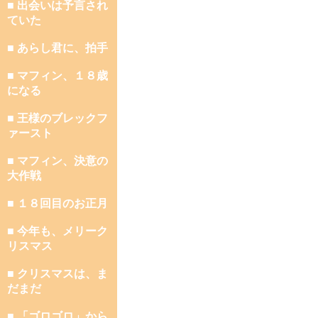
■ 出会いは予言され
ていた
■ あらし君に、拍手
■ マフィン、１８歳
になる
■ 王様のブレックフ
ァースト
■ マフィン、決意の
大作戦
■ １８回目のお正月
■ 今年も、メリーク
リスマス
■ クリスマスは、ま
だまだ
■ 「ゴロゴロ」から