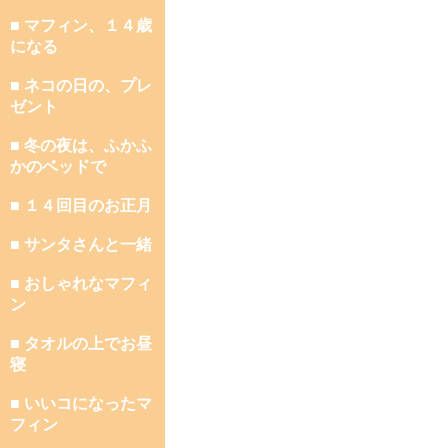
■ マフィン、１４歳
になる
■ ネコの日の、プレ
ゼント
■ 冬の夜は、ふかふ
かのベッドで
■ １４回目のお正月
■ サンタさんと一緒
■ おしゃれなマフィ
ン
■ タオルの上でお昼
寝
■ いいコになったマ
フィン