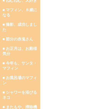
■ ねむねむ、大好き
■ マフィン、８歳に
なる
■ 撮影、成功しまし
た
■ 節分の赤鬼さん
■ お正月は、お殿様
気分
■ 今年も、サンタ・
マフィン
■ お風呂場のマフィ
ン
■ シャワーを浴びる
ネコ
■ またもや、掃除機