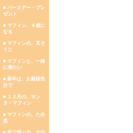
■ バースデー・プレ
ゼント
■ マフィン、４歳に
なる
■ マフィンの、耳そ
うじ
■ マフィンと、一緒
に寝たい
■ 新年は、お殿様気
分で
■ １２月の、サン
タ・マフィン
■ マフィンの、ため
息
■ 紙で遊ぶの、大好