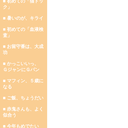
■ 初めての「猫ドッ
ク」
■ 暑いのが、キライ
■ 初めての「血液検
査」
■ お留守番は、大成
功
■ かっこいいっ、
ＧジャンにＧパン
■ マフィン、５歳に
なる
■ ご飯、ちょうだい
■ 赤鬼さんも、よく
似合う
■ 今年もめでたい