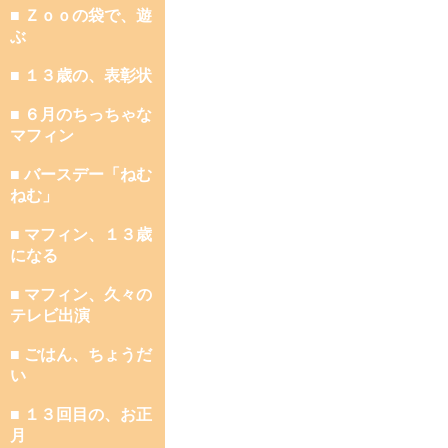
■ Ｚｏｏの袋で、遊
ぶ
■ １３歳の、表彰状
■ ６月のちっちゃな
マフィン
■ バースデー「ねむ
ねむ」
■ マフィン、１３歳
になる
■ マフィン、久々の
テレビ出演
■ ごはん、ちょうだ
い
■ １３回目の、お正
月