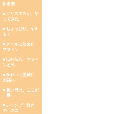
招き猫
■ クリスマスが、や
ってきた
■ ちょっぴり、ヤキ
モチ
■ クールに決めた
マフィン
■ 以心伝心、マフィ
ンと私
■ かわいい災難に
大笑い
■ 暑い日は、ここが
一番
■ シャンプー好き
の、ネコ