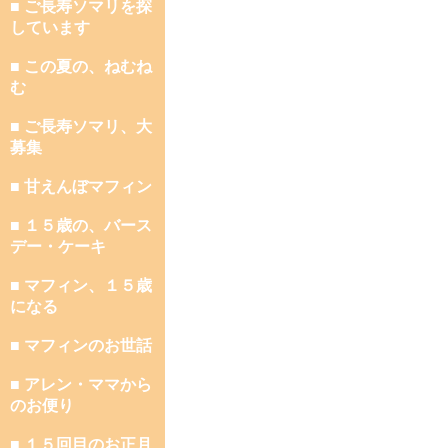
■ ご長寿ソマリを探
しています
■ この夏の、ねむね
む
■ ご長寿ソマリ、大
募集
■ 甘えんぼマフィン
■ １５歳の、バース
デー・ケーキ
■ マフィン、１５歳
になる
■ マフィンのお世話
■ アレン・ママから
のお便り
■ １５回目のお正月