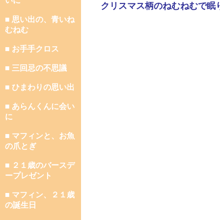
いに
クリスマス柄のねむねむで眠
■ 思い出の、青いね
むねむ
■ お手手クロス
■ 三回忌の不思議
■ ひまわりの思い出
■ あらんくんに会い
に
■ マフィンと、お魚
の爪とぎ
■ ２１歳のバースデ
ープレゼント
■ マフィン、２１歳
の誕生日