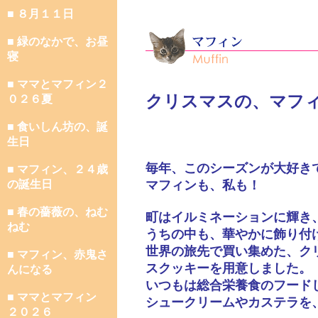
■ ８月１１日
■ 緑のなかで、お昼
寝
■ ママとマフィン２
クリスマスの、マフ
０２６夏
■ 食いしん坊の、誕
生日
毎年、このシーズンが大好き
■ マフィン、２４歳
の誕生日
マフィンも、私も！
■ 春の薔薇の、ねむ
町はイルミネーションに輝き
ねむ
うちの中も、華やかに飾り付
世界の旅先で買い集めた、ク
■ マフィン、赤鬼さ
スクッキーを用意しました。
んになる
いつもは総合栄養食のフード
■ ママとマフィン
シュークリームやカステラを
２０２６