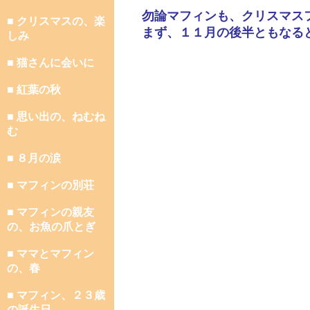
勿論マフィンも、クリスマス
■ クリスマスの、楽
まず、１１月の後半ともなる
しみ
■ 猫さんに会いに
■ 紅葉の秋
■ 思い出の、ねむね
む
■ ８月の涙
■ マフィンの別荘
■ マフィンの親友
の、お魚の爪とぎ
■ ママとマフィン
の、春
■ マフィン、２３歳
の誕生日