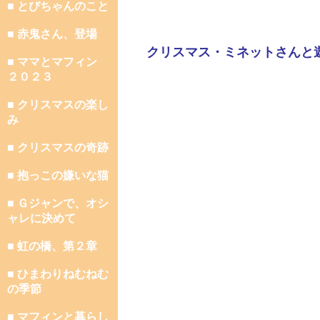
■ とびちゃんのこと
■ 赤鬼さん、登場
クリスマス・ミネットさんと
■ ママとマフィン
２０２３
■ クリスマスの楽し
み
■ クリスマスの奇跡
■ 抱っこの嫌いな猫
■ Ｇジャンで、オシ
ャレに決めて
■ 虹の橋、第２章
■ ひまわりねむねむ
の季節
■ マフィンと暮らし