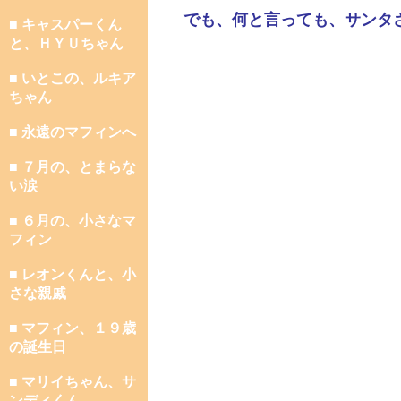
でも、何と言っても、サンタ
■ キャスパーくん
と、ＨＹＵちゃん
■ いとこの、ルキア
ちゃん
■ 永遠のマフィンへ
■ ７月の、とまらな
い涙
■ ６月の、小さなマ
フィン
■ レオンくんと、小
さな親戚
■ マフィン、１９歳
の誕生日
■ マリイちゃん、サ
ンディくん