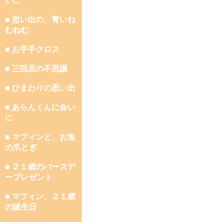
いに
■ 思い出の、青いね
むねむ
■ お手手クロス
■ 三回忌の不思議
■ ひまわりの思い出
■ あらんくんに会い
に
■ マフィンと、お魚
の爪とぎ
■ ２１歳のバースデ
ープレゼント
■ マフィン、２１歳
の誕生日