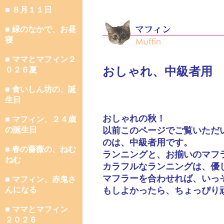
■ ８月１１日
■ 緑のなかで、お昼
寝
■ ママとマフィン２
おしゃれ、中級者用
０２６夏
■ 食いしん坊の、誕
生日
おしゃれの秋！
■ マフィン、２４歳
の誕生日
以前このページでご覧いただ
のは、中級者用です。
■ 春の薔薇の、ねむ
ランニングと、お揃いのマフ
ねむ
カラフルなランニングは、優
マフラーを合わせれば、いっ
■ マフィン、赤鬼さ
んになる
もしよかったら、ちょっぴり
■ ママとマフィン
２０２６