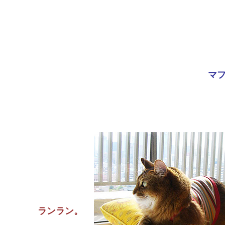
マ
ランラン。