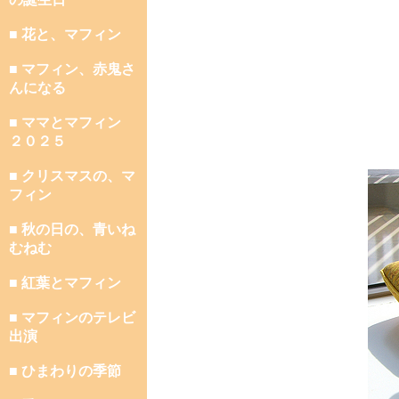
■ 花と、マフィン
■ マフィン、赤鬼さ
んになる
■ ママとマフィン
２０２５
■ クリスマスの、マ
フィン
■ 秋の日の、青いね
むねむ
■ 紅葉とマフィン
■ マフィンのテレビ
出演
■ ひまわりの季節