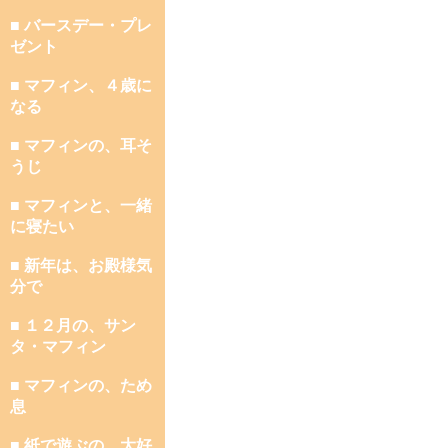
■ バースデー・プレ
ゼント
■ マフィン、４歳に
なる
■ マフィンの、耳そ
うじ
■ マフィンと、一緒
に寝たい
■ 新年は、お殿様気
分で
■ １２月の、サン
タ・マフィン
■ マフィンの、ため
息
■ 紙で遊ぶの、大好