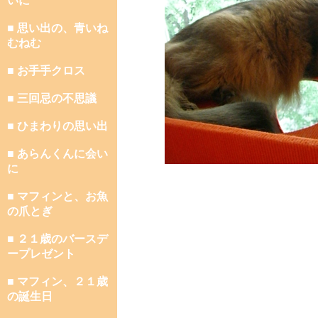
いに
■ 思い出の、青いね
むねむ
■ お手手クロス
■ 三回忌の不思議
■ ひまわりの思い出
■ あらんくんに会い
に
■ マフィンと、お魚
の爪とぎ
■ ２１歳のバースデ
ープレゼント
■ マフィン、２１歳
の誕生日