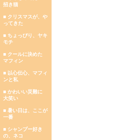
招き猫
■ クリスマスが、や
ってきた
■ ちょっぴり、ヤキ
モチ
■ クールに決めた
マフィン
■ 以心伝心、マフィ
ンと私
■ かわいい災難に
大笑い
■ 暑い日は、ここが
一番
■ シャンプー好き
の、ネコ