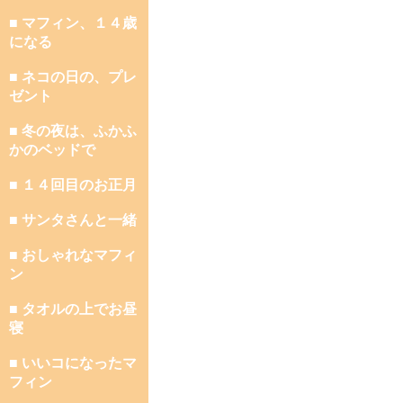
■ マフィン、１４歳
になる
■ ネコの日の、プレ
ゼント
■ 冬の夜は、ふかふ
かのベッドで
■ １４回目のお正月
■ サンタさんと一緒
■ おしゃれなマフィ
ン
■ タオルの上でお昼
寝
■ いいコになったマ
フィン