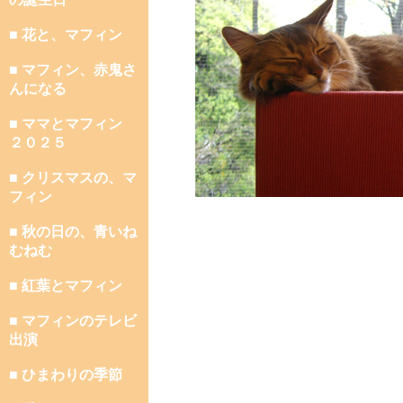
■ 花と、マフィン
■ マフィン、赤鬼さ
んになる
■ ママとマフィン
２０２５
■ クリスマスの、マ
フィン
■ 秋の日の、青いね
むねむ
■ 紅葉とマフィン
■ マフィンのテレビ
出演
■ ひまわりの季節