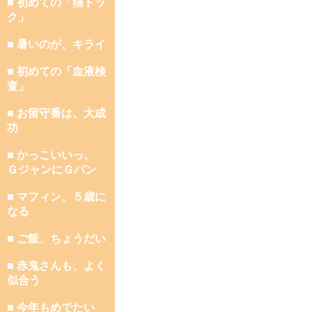
■ 初めての「猫ドッ
ク」
■ 暑いのが、キライ
■ 初めての「血液検
査」
■ お留守番は、大成
功
■ かっこいいっ、
ＧジャンにＧパン
■ マフィン、５歳に
なる
■ ご飯、ちょうだい
■ 赤鬼さんも、よく
似合う
■ 今年もめでたい