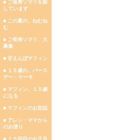
■ ご長寿ソマリを探
しています
■ この夏の、ねむね
む
■ ご長寿ソマリ、大
募集
■ 甘えんぼマフィン
■ １５歳の、バース
デー・ケーキ
■ マフィン、１５歳
になる
■ マフィンのお世話
■ アレン・ママから
のお便り
■ １５回目のお正月