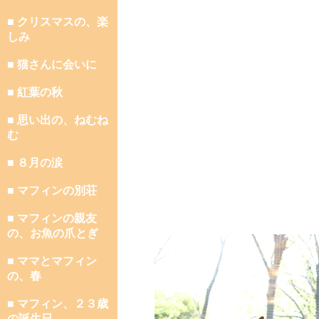
■ クリスマスの、楽
しみ
■ 猫さんに会いに
■ 紅葉の秋
■ 思い出の、ねむね
む
■ ８月の涙
■ マフィンの別荘
■ マフィンの親友
の、お魚の爪とぎ
■ ママとマフィン
の、春
■ マフィン、２３歳
の誕生日