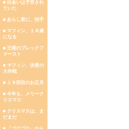
■ 出会いは予言され
ていた
■ あらし君に、拍手
■ マフィン、１８歳
になる
■ 王様のブレックフ
ァースト
■ マフィン、決意の
大作戦
■ １８回目のお正月
■ 今年も、メリーク
リスマス
■ クリスマスは、ま
だまだ
■ 「ゴロゴロ」から