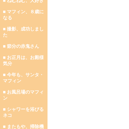
■ ねむねむ、大好き
■ マフィン、８歳に
なる
■ 撮影、成功しまし
た
■ 節分の赤鬼さん
■ お正月は、お殿様
気分
■ 今年も、サンタ・
マフィン
■ お風呂場のマフィ
ン
■ シャワーを浴びる
ネコ
■ またもや、掃除機