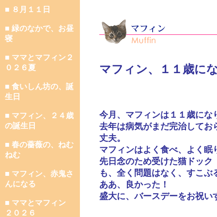
■ ８月１１日
■ 緑のなかで、お昼
寝
■ ママとマフィン２
マフィン、１１歳に
０２６夏
■ 食いしん坊の、誕
生日
今月、マフィンは１１歳にな
■ マフィン、２４歳
の誕生日
去年は病気がまだ完治してお
丈夫。
■ 春の薔薇の、ねむ
マフィンはよく食べ、よく眠
ねむ
先日念のため受けた猫ドック
も、全く問題はなく、すこぶ
■ マフィン、赤鬼さ
んになる
ああ、良かった！
盛大に、バースデーをお祝い
■ ママとマフィン
２０２６