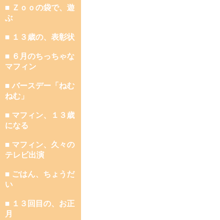
■ Ｚｏｏの袋で、遊
ぶ
■ １３歳の、表彰状
■ ６月のちっちゃな
マフィン
■ バースデー「ねむ
ねむ」
■ マフィン、１３歳
になる
■ マフィン、久々の
テレビ出演
■ ごはん、ちょうだ
い
■ １３回目の、お正
月