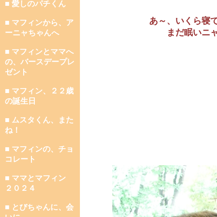
■ 愛しのパチくん
あ～、いくら寝
■ マフィンから、ア
まだ眠いニ
ーニャちゃんへ
■ マフィンとママへ
の、バースデープレ
ゼント
■ マフィン、２２歳
の誕生日
■ ムスタくん、また
ね！
■ マフィンの、チョ
コレート
■ ママとマフィン
２０２４
■ とびちゃんに、会