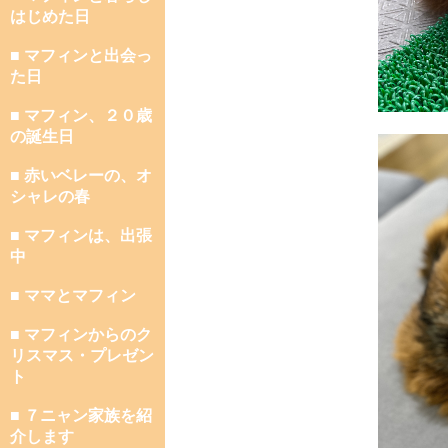
はじめた日
■ マフィンと出会っ
た日
■ マフィン、２０歳
の誕生日
■ 赤いベレーの、オ
シャレの春
■ マフィンは、出張
中
■ ママとマフィン
■ マフィンからのク
リスマス・プレゼン
ト
■ ７ニャン家族を紹
介します