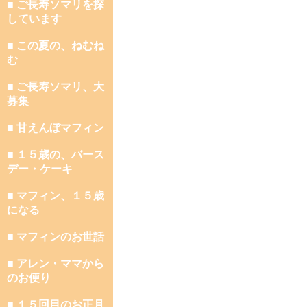
■ ご長寿ソマリを探
しています
■ この夏の、ねむね
む
■ ご長寿ソマリ、大
募集
■ 甘えんぼマフィン
■ １５歳の、バース
デー・ケーキ
■ マフィン、１５歳
になる
■ マフィンのお世話
■ アレン・ママから
のお便り
■ １５回目のお正月