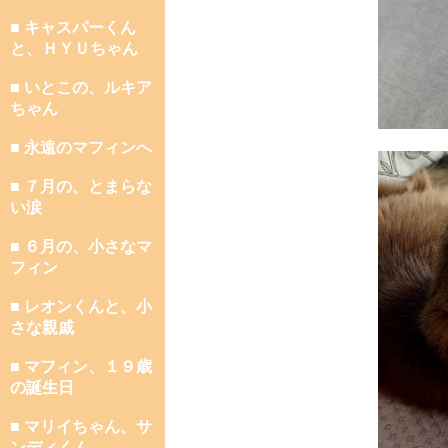
■ キャスパーくん
と、ＨＹＵちゃん
■ いとこの、ルキア
ちゃん
■ 永遠のマフィンへ
■ ７月の、とまらな
い涙
■ ６月の、小さなマ
フィン
■ レオンくんと、小
さな親戚
■ マフィン、１９歳
の誕生日
■ マリイちゃん、サ
ンディくん