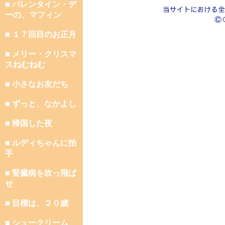
■ バレンタイン・デ
ーの、マフィン
■ １７回目のお正月
■ メリー・クリスマ
スねむねむ
■ 小さなお友だち
■ ずっと、なかよし
■ 帰国した夜
■ ルディちゃんに拍
手
■ 腎臓病を吹っ飛ば
せ
■ 目標は、２０歳
■ シュークリーム