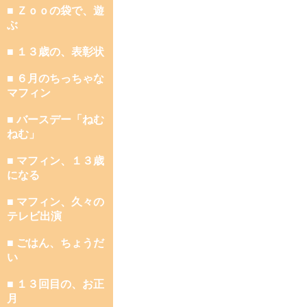
■ Ｚｏｏの袋で、遊
ぶ
■ １３歳の、表彰状
■ ６月のちっちゃな
マフィン
■ バースデー「ねむ
ねむ」
■ マフィン、１３歳
になる
■ マフィン、久々の
テレビ出演
■ ごはん、ちょうだ
い
■ １３回目の、お正
月