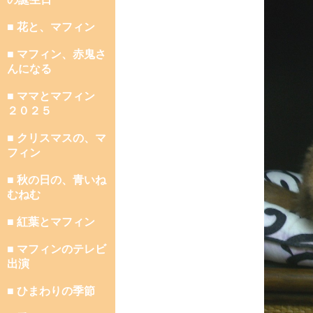
■ 花と、マフィン
■ マフィン、赤鬼さ
んになる
■ ママとマフィン
２０２５
■ クリスマスの、マ
フィン
■ 秋の日の、青いね
むねむ
■ 紅葉とマフィン
■ マフィンのテレビ
出演
■ ひまわりの季節