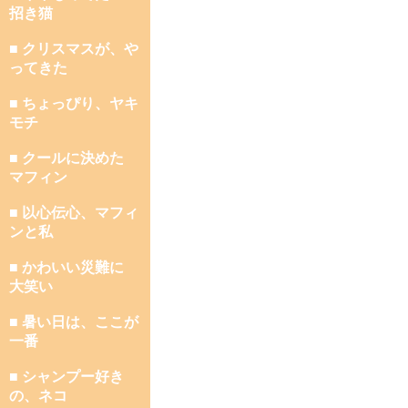
招き猫
■ クリスマスが、や
ってきた
■ ちょっぴり、ヤキ
モチ
■ クールに決めた
マフィン
■ 以心伝心、マフィ
ンと私
■ かわいい災難に
大笑い
■ 暑い日は、ここが
一番
■ シャンプー好き
の、ネコ