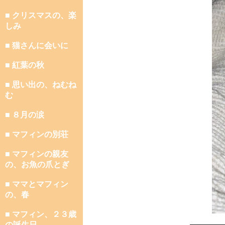
■ クリスマスの、楽
しみ
■ 猫さんに会いに
■ 紅葉の秋
■ 思い出の、ねむね
む
■ ８月の涙
■ マフィンの別荘
■ マフィンの親友
の、お魚の爪とぎ
■ ママとマフィン
の、春
■ マフィン、２３歳
の誕生日