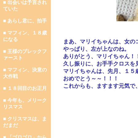
■ 出会いは予言され
ていた
■ あらし君に、拍手
■ マフィン、１８歳
になる
まあ、マリイちゃんは、女の
やっぱり、左が上なのね。
■ 王様のブレックフ
ありがとう、マリイちゃん！
ァースト
久し振りに、お手手クロスを
■ マフィン、決意の
マリイちゃんは、先月、１５
大作戦
おめでとう～～！！！
これからも、ますます元気で
■ １８回目のお正月
■ 今年も、メリーク
リスマス
■ クリスマスは、ま
だまだ
■ 「ゴロゴロ」から