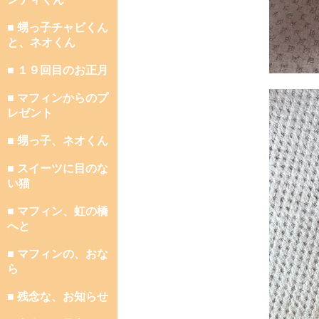
■ 甥っ子チャビくん
と、ネオくん
■ １９回目のお正月
■ マフィンからのプ
レゼント
■ 甥っ子、ネオくん
■ スイーツに目のな
い猫
■ マフィン、虹の橋
へと
■ マフィンの、おな
ら
■ 残念な、お知らせ