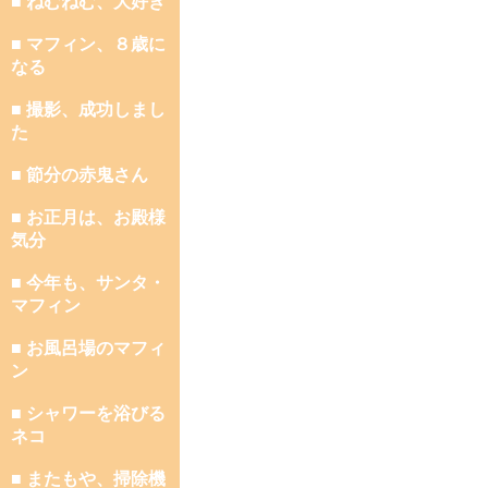
■ ねむねむ、大好き
■ マフィン、８歳に
なる
■ 撮影、成功しまし
た
■ 節分の赤鬼さん
■ お正月は、お殿様
気分
■ 今年も、サンタ・
マフィン
■ お風呂場のマフィ
ン
■ シャワーを浴びる
ネコ
■ またもや、掃除機