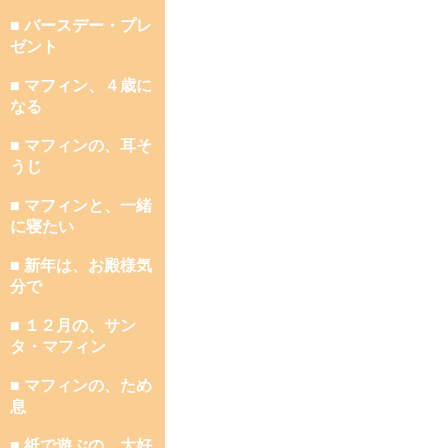
■ バースデー・プレ
ゼント
■ マフィン、４歳に
なる
■ マフィンの、耳そ
うじ
■ マフィンと、一緒
に寝たい
■ 新年は、お殿様気
分で
■ １２月の、サン
タ・マフィン
■ マフィンの、ため
息
■ 紙で遊ぶの、大好