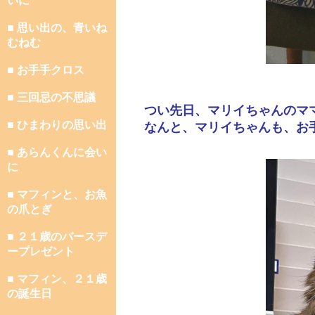
いに
■ 思い出の、青いね
むねむ
■ お手手クロス
■ 三回忌の不思議
つい先日、マリイちゃんのマ
■ ひまわりの思い出
なんと、マリイちゃんも、お
■ あらんくんに会い
に
■ マフィンと、お魚
の爪とぎ
■ ２１歳のバースデ
ープレゼント
■ マフィン、２１歳
の誕生日