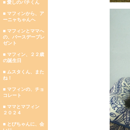
■ 愛しのパチくん
■ マフィンから、ア
ーニャちゃんへ
■ マフィンとママへ
の、バースデープレ
ゼント
■ マフィン、２２歳
の誕生日
■ ムスタくん、また
ね！
■ マフィンの、チョ
コレート
■ ママとマフィン
２０２４
■ とびちゃんに、会