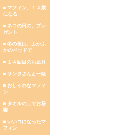
■ マフィン、１４歳
になる
■ ネコの日の、プレ
ゼント
■ 冬の夜は、ふかふ
かのベッドで
■ １４回目のお正月
■ サンタさんと一緒
■ おしゃれなマフィ
ン
■ タオルの上でお昼
寝
■ いいコになったマ
フィン