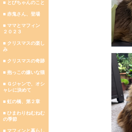
■ とびちゃんのこと
■ 赤鬼さん、登場
■ ママとマフィン
２０２３
■ クリスマスの楽し
み
■ クリスマスの奇跡
■ 抱っこの嫌いな猫
■ Ｇジャンで、オシ
ャレに決めて
■ 虹の橋、第２章
■ ひまわりねむねむ
の季節
■ マフィンと暮らし