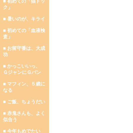
■ 初めての「猫ドッ
ク」
■ 暑いのが、キライ
■ 初めての「血液検
査」
■ お留守番は、大成
功
■ かっこいいっ、
ＧジャンにＧパン
■ マフィン、５歳に
なる
■ ご飯、ちょうだい
■ 赤鬼さんも、よく
似合う
■ 今年もめでたい