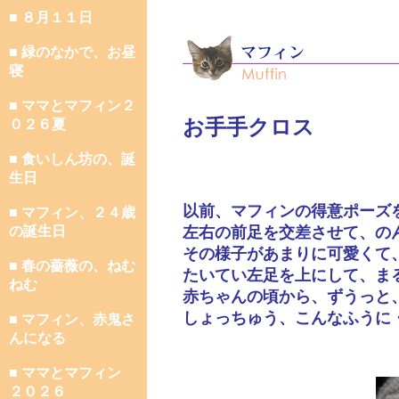
■ ８月１１日
■ 緑のなかで、お昼
寝
■ ママとマフィン２
お手手クロス
０２６夏
■ 食いしん坊の、誕
生日
以前、マフィンの得意ポーズ
■ マフィン、２４歳
の誕生日
左右の前足を交差させて、の
その様子があまりに可愛くて
■ 春の薔薇の、ねむ
たいてい左足を上にして、ま
ねむ
赤ちゃんの頃から、ずうっと
しょっちゅう、こんなふうに
■ マフィン、赤鬼さ
んになる
■ ママとマフィン
２０２６