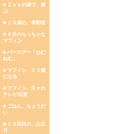
■ Ｚｏｏの袋で、遊
ぶ
■ １３歳の、表彰状
■ ６月のちっちゃな
マフィン
■ バースデー「ねむ
ねむ」
■ マフィン、１３歳
になる
■ マフィン、久々の
テレビ出演
■ ごはん、ちょうだ
い
■ １３回目の、お正
月