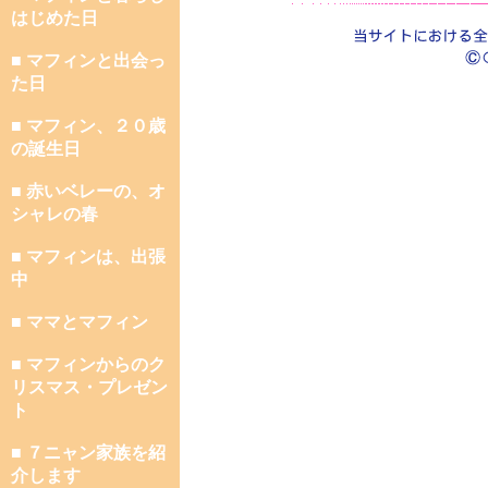
はじめた日
■ マフィンと出会っ
た日
■ マフィン、２０歳
の誕生日
■ 赤いベレーの、オ
シャレの春
■ マフィンは、出張
中
■ ママとマフィン
■ マフィンからのク
リスマス・プレゼン
ト
■ ７ニャン家族を紹
介します