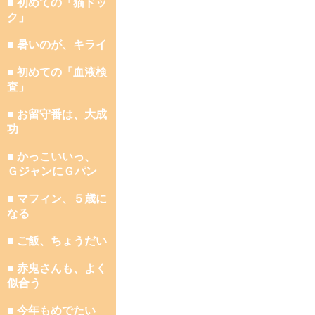
■ 初めての「猫ドッ
ク」
■ 暑いのが、キライ
■ 初めての「血液検
査」
■ お留守番は、大成
功
■ かっこいいっ、
ＧジャンにＧパン
■ マフィン、５歳に
なる
■ ご飯、ちょうだい
■ 赤鬼さんも、よく
似合う
■ 今年もめでたい