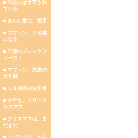
■ 出会いは予言され
ていた
■ あらし君に、拍手
■ マフィン、１８歳
になる
■ 王様のブレックフ
ァースト
■ マフィン、決意の
大作戦
■ １８回目のお正月
■ 今年も、メリーク
リスマス
■ クリスマスは、ま
だまだ
■ 「ゴロゴロ」から