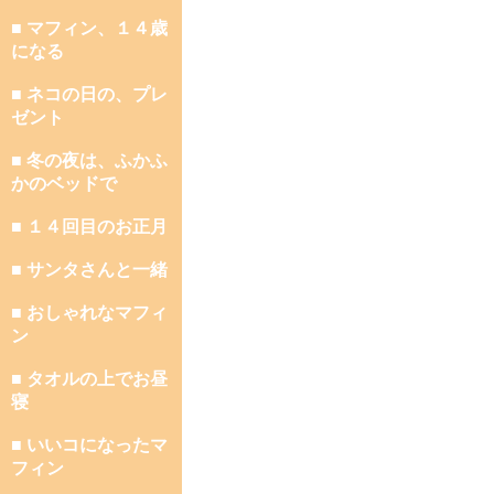
■ マフィン、１４歳
になる
■ ネコの日の、プレ
ゼント
■ 冬の夜は、ふかふ
かのベッドで
■ １４回目のお正月
■ サンタさんと一緒
■ おしゃれなマフィ
ン
■ タオルの上でお昼
寝
■ いいコになったマ
フィン