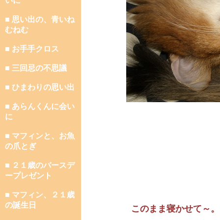
いに
■ 思い出の、青いね
むねむ
■ お手手クロス
■ 三回忌の不思議
■ ひまわりの思い出
■ あらんくんに会い
に
■ マフィンと、お魚
の爪とぎ
■ ２１歳のバースデ
ープレゼント
■ マフィン、２１歳
の誕生日
このまま寝かせて～。