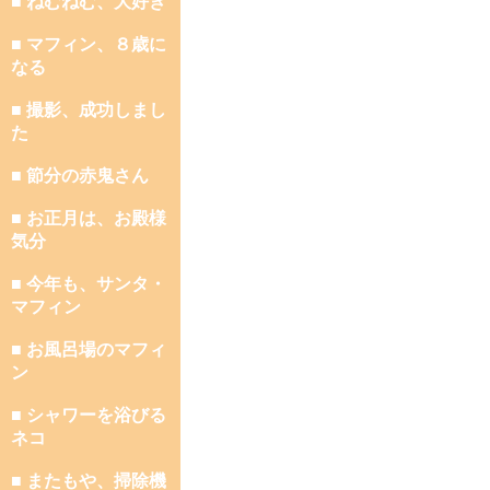
■ ねむねむ、大好き
■ マフィン、８歳に
なる
■ 撮影、成功しまし
た
■ 節分の赤鬼さん
■ お正月は、お殿様
気分
■ 今年も、サンタ・
マフィン
■ お風呂場のマフィ
ン
■ シャワーを浴びる
ネコ
■ またもや、掃除機