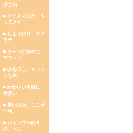
招き猫
■ クリスマスが、や
ってきた
■ ちょっぴり、ヤキ
モチ
■ クールに決めた
マフィン
■ 以心伝心、マフィ
ンと私
■ かわいい災難に
大笑い
■ 暑い日は、ここが
一番
■ シャンプー好き
の、ネコ