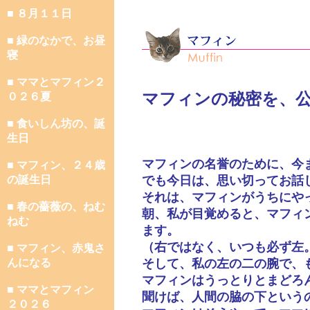
■ ８月１１日
■ 緑のなかで、お昼
寝
■ ママとマフィン２
マフィンの秘密を、
０２６夏
■ 食いしん坊の、誕
生日
マフィンの名誉のために、今
■ マフィン、２４歳
の誕生日
でも今日は、思い切ってお話
それは、マフィンがうちにや
■ 春の薔薇の、ねむ
朝、私が目覚めると、マフィ
ねむ
ます。
（右ではなく、いつも必ず左
■ マフィン、赤鬼さ
んになる
そして、私の左の二の腕で、
マフィンはうっとりとまどろ
■ ママとマフィン
聞けば、人間の脇の下という
２０２６