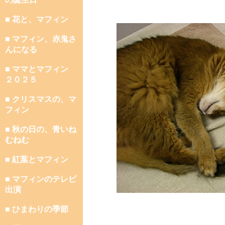
■ 花と、マフィン
■ マフィン、赤鬼さ
んになる
■ ママとマフィン
２０２５
■ クリスマスの、マ
フィン
■ 秋の日の、青いね
むねむ
■ 紅葉とマフィン
■ マフィンのテレビ
出演
■ ひまわりの季節