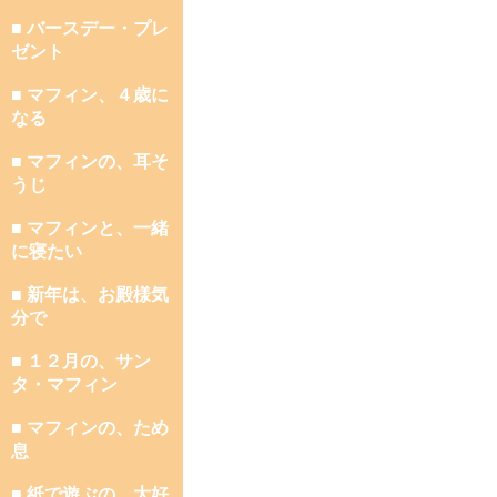
■ バースデー・プレ
ゼント
■ マフィン、４歳に
なる
■ マフィンの、耳そ
うじ
■ マフィンと、一緒
に寝たい
■ 新年は、お殿様気
分で
■ １２月の、サン
タ・マフィン
■ マフィンの、ため
息
■ 紙で遊ぶの、大好