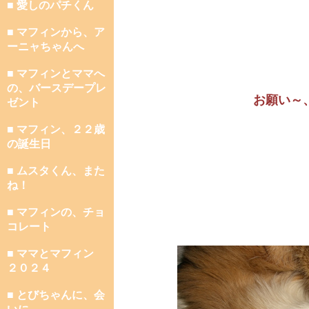
■ 愛しのパチくん
■ マフィンから、ア
ーニャちゃんへ
■ マフィンとママへ
の、バースデープレ
お願い～
ゼント
■ マフィン、２２歳
の誕生日
■ ムスタくん、また
ね！
■ マフィンの、チョ
コレート
■ ママとマフィン
２０２４
■ とびちゃんに、会