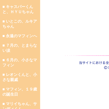
■ キャスパーくん
と、ＨＹＵちゃん
■ いとこの、ルキア
ちゃん
■ 永遠のマフィンへ
■ ７月の、とまらな
い涙
■ ６月の、小さなマ
フィン
■ レオンくんと、小
さな親戚
■ マフィン、１９歳
の誕生日
■ マリイちゃん、サ
ンディくん