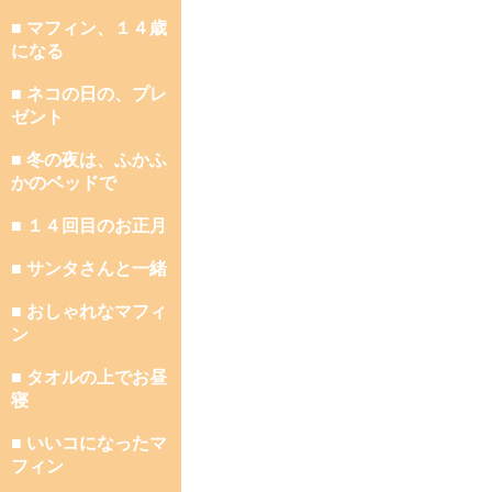
■ マフィン、１４歳
になる
■ ネコの日の、プレ
ゼント
■ 冬の夜は、ふかふ
かのベッドで
■ １４回目のお正月
■ サンタさんと一緒
■ おしゃれなマフィ
ン
■ タオルの上でお昼
寝
■ いいコになったマ
フィン