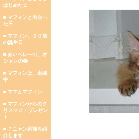
はじめた日
■ マフィンと出会っ
た日
■ マフィン、２０歳
の誕生日
■ 赤いベレーの、オ
シャレの春
■ マフィンは、出張
中
■ ママとマフィン
■ マフィンからのク
リスマス・プレゼン
ト
■ ７ニャン家族を紹
介します