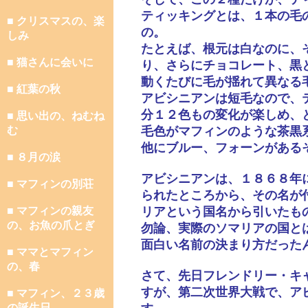
ティッキングとは、１本の毛
■ クリスマスの、楽
の。
しみ
たとえば、根元は白なのに、
■ 猫さんに会いに
り、さらにチョコレート、黒
動くたびに毛が揺れて異なる
■ 紅葉の秋
アビシニアンは短毛なので、
分１２色もの変化が楽しめ、
■ 思い出の、ねむね
む
毛色がマフィンのような茶黒
他にブルー、フォーンがある
■ ８月の涙
アビシニアンは、１８６８年
■ マフィンの別荘
られたところから、その名が
■ マフィンの親友
リアという国名から引いたも
の、お魚の爪とぎ
勿論、実際のソマリアの国と
面白い名前の決まり方だった
■ ママとマフィン
の、春
さて、先日フレンドリー・キ
すが、第二次世界大戦で、ア
■ マフィン、２３歳
の誕生日