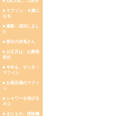
■ ねむねむ、大好き
■ マフィン、８歳に
なる
■ 撮影、成功しまし
た
■ 節分の赤鬼さん
■ お正月は、お殿様
気分
■ 今年も、サンタ・
マフィン
■ お風呂場のマフィ
ン
■ シャワーを浴びる
ネコ
■ またもや、掃除機