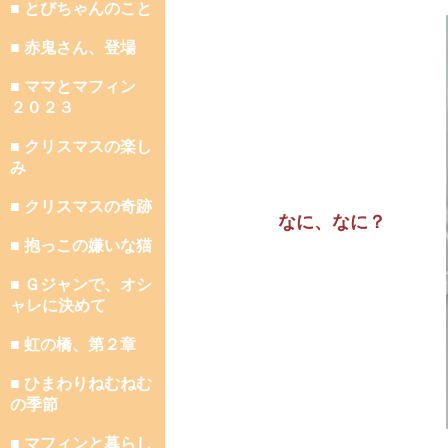
■ とびちゃんのこと
■ 赤鬼さん、登場
■ ママとマフィン
２０２３
■ クリスマスの楽し
み
■ クリスマスの奇跡
なに、なに？
■ 抱っこの嫌いな猫
■ Ｇジャンで、オシ
ャレに決めて
■ 虹の橋、第２章
■ ひまわりねむねむ
の季節
■ マフィンと暮らし