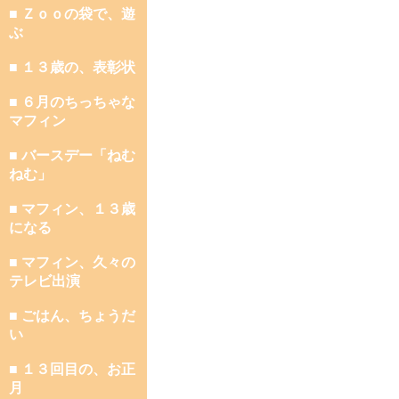
■ Ｚｏｏの袋で、遊
ぶ
■ １３歳の、表彰状
■ ６月のちっちゃな
マフィン
■ バースデー「ねむ
ねむ」
■ マフィン、１３歳
になる
■ マフィン、久々の
テレビ出演
■ ごはん、ちょうだ
い
■ １３回目の、お正
月