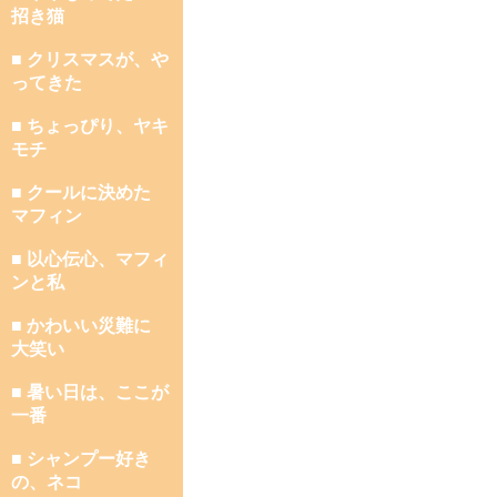
招き猫
■ クリスマスが、や
ってきた
■ ちょっぴり、ヤキ
モチ
■ クールに決めた
マフィン
■ 以心伝心、マフィ
ンと私
■ かわいい災難に
大笑い
■ 暑い日は、ここが
一番
■ シャンプー好き
の、ネコ