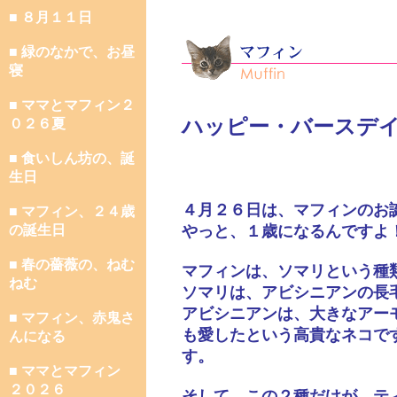
■ ８月１１日
■ 緑のなかで、お昼
寝
■ ママとマフィン２
ハッピー・バースデ
０２６夏
■ 食いしん坊の、誕
生日
４月２６日は、マフィンのお
■ マフィン、２４歳
の誕生日
やっと、１歳になるんですよ
■ 春の薔薇の、ねむ
マフィンは、ソマリという種
ねむ
ソマリは、アビシニアンの長
アビシニアンは、大きなアー
■ マフィン、赤鬼さ
も愛したという高貴なネコで
んになる
す。
■ ママとマフィン
２０２６
そして、この２種だけが、テ