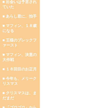
■ 出会いは予言され
ていた
■ あらし君に、拍手
■ マフィン、１８歳
になる
■ 王様のブレックフ
ァースト
■ マフィン、決意の
大作戦
■ １８回目のお正月
■ 今年も、メリーク
リスマス
■ クリスマスは、ま
だまだ
■ 「ゴロゴロ」から