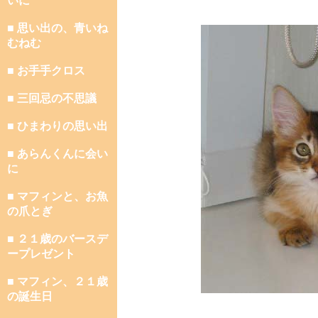
いに
■ 思い出の、青いね
むねむ
■ お手手クロス
■ 三回忌の不思議
■ ひまわりの思い出
■ あらんくんに会い
に
■ マフィンと、お魚
の爪とぎ
■ ２１歳のバースデ
ープレゼント
■ マフィン、２１歳
の誕生日