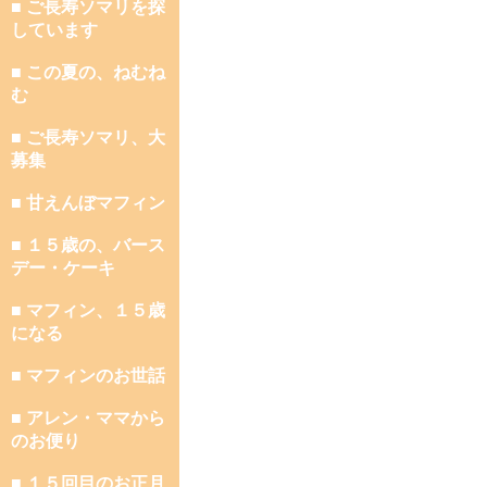
■ ご長寿ソマリを探
しています
■ この夏の、ねむね
む
■ ご長寿ソマリ、大
募集
■ 甘えんぼマフィン
■ １５歳の、バース
デー・ケーキ
■ マフィン、１５歳
になる
■ マフィンのお世話
■ アレン・ママから
のお便り
■ １５回目のお正月