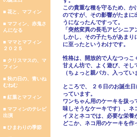
す。
この貴重な種を守るため、か
■ 花と、マフィン
のですが、その影響がたまに
うになったんですって。
■ マフィン、赤鬼さ
「突然変異の長毛アビシニア
んになる
しかし、その子たちがあまり
■ ママとマフィン
に至ったというわけです。
２０２５
性格は、開放的で人なつっこ
■ クリスマスの、マ
甘えん坊で、よく遊び、そし
フィン
（ちょっと親バカ、入ってい
■ 秋の日の、青いね
むねむ
ところで、 ２６日のお誕生
っています。
■ 紅葉とマフィン
ワンちゃん用のケーキを扱っ
味しそうなケーキです）、ネ
■ マフィンのテレビ
出演
イヌとネコでは、必要な栄養
どこか、ネコ用のケーキを作
■ ひまわりの季節