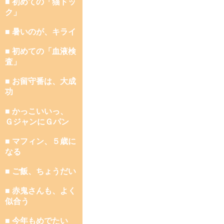
■ 初めての「猫ドッ
ク」
■ 暑いのが、キライ
■ 初めての「血液検
査」
■ お留守番は、大成
功
■ かっこいいっ、
ＧジャンにＧパン
■ マフィン、５歳に
なる
■ ご飯、ちょうだい
■ 赤鬼さんも、よく
似合う
■ 今年もめでたい