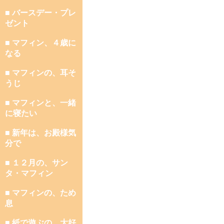
■ バースデー・プレ
ゼント
■ マフィン、４歳に
なる
■ マフィンの、耳そ
うじ
■ マフィンと、一緒
に寝たい
■ 新年は、お殿様気
分で
■ １２月の、サン
タ・マフィン
■ マフィンの、ため
息
■ 紙で遊ぶの、大好