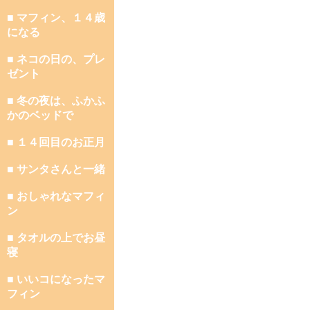
■ マフィン、１４歳
になる
■ ネコの日の、プレ
ゼント
■ 冬の夜は、ふかふ
かのベッドで
■ １４回目のお正月
■ サンタさんと一緒
■ おしゃれなマフィ
ン
■ タオルの上でお昼
寝
■ いいコになったマ
フィン