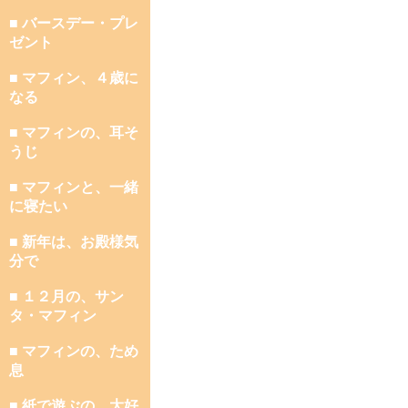
■ バースデー・プレ
ゼント
■ マフィン、４歳に
なる
■ マフィンの、耳そ
うじ
■ マフィンと、一緒
に寝たい
■ 新年は、お殿様気
分で
■ １２月の、サン
タ・マフィン
■ マフィンの、ため
息
■ 紙で遊ぶの、大好