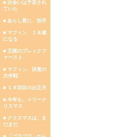
■ 出会いは予言され
ていた
■ あらし君に、拍手
■ マフィン、１８歳
になる
■ 王様のブレックフ
ァースト
■ マフィン、決意の
大作戦
■ １８回目のお正月
■ 今年も、メリーク
リスマス
■ クリスマスは、ま
だまだ
■ 「ゴロゴロ」から