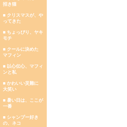
招き猫
■ クリスマスが、や
ってきた
■ ちょっぴり、ヤキ
モチ
■ クールに決めた
マフィン
■ 以心伝心、マフィ
ンと私
■ かわいい災難に
大笑い
■ 暑い日は、ここが
一番
■ シャンプー好き
の、ネコ