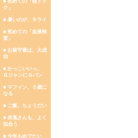
■ 初めての「猫ドッ
ク」
■ 暑いのが、キライ
■ 初めての「血液検
査」
■ お留守番は、大成
功
■ かっこいいっ、
ＧジャンにＧパン
■ マフィン、５歳に
なる
■ ご飯、ちょうだい
■ 赤鬼さんも、よく
似合う
■ 今年もめでたい