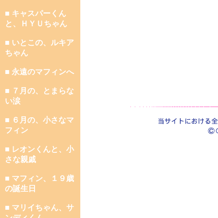
■ キャスパーくん
と、ＨＹＵちゃん
■ いとこの、ルキア
ちゃん
■ 永遠のマフィンへ
■ ７月の、とまらな
い涙
■ ６月の、小さなマ
フィン
■ レオンくんと、小
さな親戚
■ マフィン、１９歳
の誕生日
■ マリイちゃん、サ
ンディくん