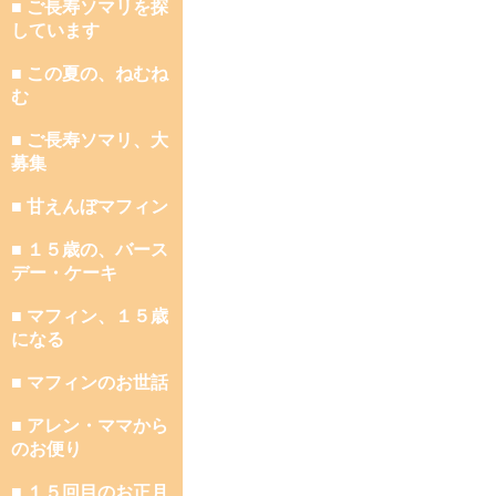
■ ご長寿ソマリを探
しています
■ この夏の、ねむね
む
■ ご長寿ソマリ、大
募集
■ 甘えんぼマフィン
■ １５歳の、バース
デー・ケーキ
■ マフィン、１５歳
になる
■ マフィンのお世話
■ アレン・ママから
のお便り
■ １５回目のお正月