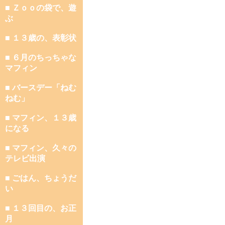
■ Ｚｏｏの袋で、遊
ぶ
■ １３歳の、表彰状
■ ６月のちっちゃな
マフィン
■ バースデー「ねむ
ねむ」
■ マフィン、１３歳
になる
■ マフィン、久々の
テレビ出演
■ ごはん、ちょうだ
い
■ １３回目の、お正
月