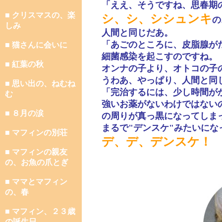
「ええ、そうですね、思春期
■ クリスマスの、楽
シ、シ、シシュンキ
の
しみ
人間と同じだあ。
「あごのところに、皮脂腺が
■ 猫さんに会いに
細菌感染を起こすのですね。
■ 紅葉の秋
オンナの子より、オトコの子
うわあ、やっぱり、人間と同
■ 思い出の、ねむね
「完治するには、少し時間が
む
強いお薬がないわけではない
■ ８月の涙
の周りが真っ黒になってしま
まるで"デンスケ"みたいに
■ マフィンの別荘
デ、デ、デンスケ！
■ マフィンの親友
の、お魚の爪とぎ
■ ママとマフィン
の、春
■ マフィン、２３歳
の誕生日