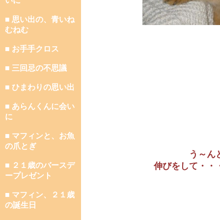
いに
■ 思い出の、青いね
むねむ
■ お手手クロス
■ 三回忌の不思議
■ ひまわりの思い出
■ あらんくんに会い
に
■ マフィンと、お魚
の爪とぎ
う～ん
■ ２１歳のバースデ
伸びをして・・
ープレゼント
■ マフィン、２１歳
の誕生日