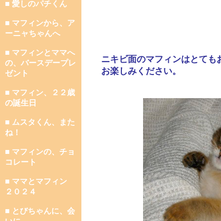
■ 愛しのパチくん
■ マフィンから、ア
ーニャちゃんへ
■ マフィンとママへ
ニキビ面のマフィンはとても
の、バースデープレ
お楽しみください。
ゼント
■ マフィン、２２歳
の誕生日
■ ムスタくん、また
ね！
■ マフィンの、チョ
コレート
■ ママとマフィン
２０２４
■ とびちゃんに、会