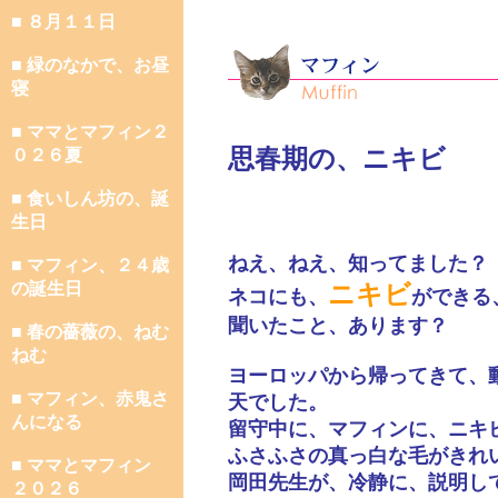
■ ８月１１日
■ 緑のなかで、お昼
寝
■ ママとマフィン２
思春期の、ニキビ
０２６夏
■ 食いしん坊の、誕
生日
ねえ、ねえ、知ってました？
■ マフィン、２４歳
の誕生日
ニキビ
ネコにも、
ができる
聞いたこと、あります？
■ 春の薔薇の、ねむ
ねむ
ヨーロッパから帰ってきて、
■ マフィン、赤鬼さ
天でした。
んになる
留守中に、マフィンに、ニキ
ふさふさの真っ白な毛がきれ
■ ママとマフィン
岡田先生が、冷静に、説明し
２０２６