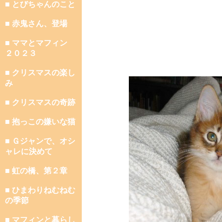
■ とびちゃんのこと
■ 赤鬼さん、登場
■ ママとマフィン
２０２３
■ クリスマスの楽し
み
■ クリスマスの奇跡
■ 抱っこの嫌いな猫
■ Ｇジャンで、オシ
ャレに決めて
■ 虹の橋、第２章
■ ひまわりねむねむ
の季節
■ マフィンと暮らし