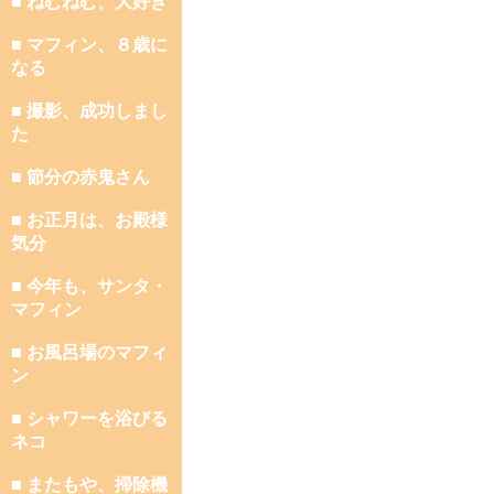
■ ねむねむ、大好き
■ マフィン、８歳に
なる
■ 撮影、成功しまし
た
■ 節分の赤鬼さん
■ お正月は、お殿様
気分
■ 今年も、サンタ・
マフィン
■ お風呂場のマフィ
ン
■ シャワーを浴びる
ネコ
■ またもや、掃除機