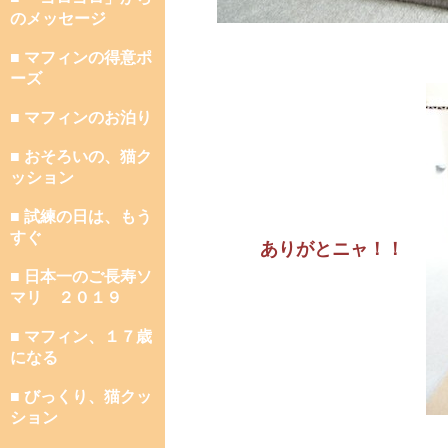
のメッセージ
■ マフィンの得意ポ
ーズ
■ マフィンのお泊り
■ おそろいの、猫ク
ッション
■ 試練の日は、もう
すぐ
ありがとニャ！！
■ 日本一のご長寿ソ
マリ ２０１９
■ マフィン、１７歳
になる
■ びっくり、猫クッ
ション