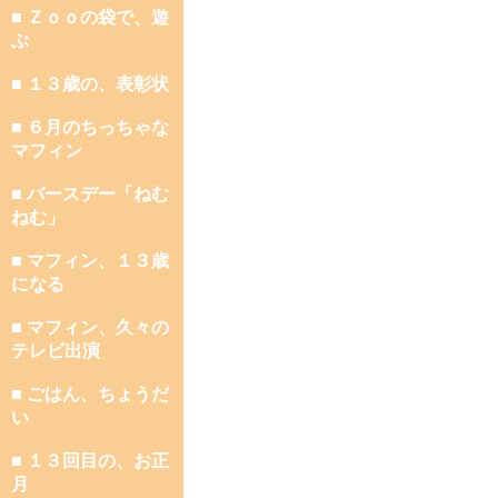
■ Ｚｏｏの袋で、遊
ぶ
■ １３歳の、表彰状
■ ６月のちっちゃな
マフィン
■ バースデー「ねむ
ねむ」
■ マフィン、１３歳
になる
■ マフィン、久々の
テレビ出演
■ ごはん、ちょうだ
い
■ １３回目の、お正
月