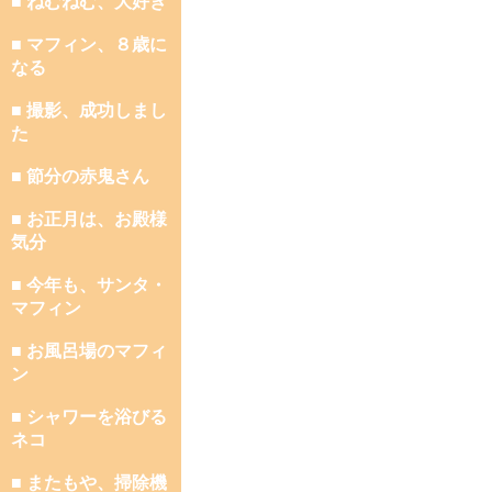
■ ねむねむ、大好き
■ マフィン、８歳に
なる
■ 撮影、成功しまし
た
■ 節分の赤鬼さん
■ お正月は、お殿様
気分
■ 今年も、サンタ・
マフィン
■ お風呂場のマフィ
ン
■ シャワーを浴びる
ネコ
■ またもや、掃除機