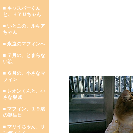
■ キャスパーくん
と、ＨＹＵちゃん
■ いとこの、ルキア
ちゃん
■ 永遠のマフィンへ
■ ７月の、とまらな
い涙
■ ６月の、小さなマ
フィン
■ レオンくんと、小
さな親戚
■ マフィン、１９歳
の誕生日
■ マリイちゃん、サ
ンディくん