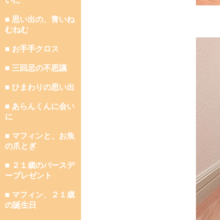
いに
■ 思い出の、青いね
むねむ
■ お手手クロス
■ 三回忌の不思議
■ ひまわりの思い出
■ あらんくんに会い
に
■ マフィンと、お魚
の爪とぎ
■ ２１歳のバースデ
ープレゼント
■ マフィン、２１歳
の誕生日