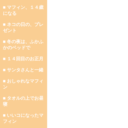
■ マフィン、１４歳
になる
■ ネコの日の、プレ
ゼント
■ 冬の夜は、ふかふ
かのベッドで
■ １４回目のお正月
■ サンタさんと一緒
■ おしゃれなマフィ
ン
■ タオルの上でお昼
寝
■ いいコになったマ
フィン