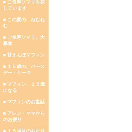
■ ご長寿ソマリを探
しています
■ この夏の、ねむね
む
■ ご長寿ソマリ、大
募集
■ 甘えんぼマフィン
■ １５歳の、バース
デー・ケーキ
■ マフィン、１５歳
になる
■ マフィンのお世話
■ アレン・ママから
のお便り
■ １５回目のお正月