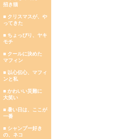
招き猫
■ クリスマスが、や
ってきた
■ ちょっぴり、ヤキ
モチ
■ クールに決めた
マフィン
■ 以心伝心、マフィ
ンと私
■ かわいい災難に
大笑い
■ 暑い日は、ここが
一番
■ シャンプー好き
の、ネコ