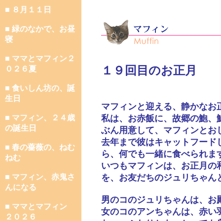
■ ８月１１日
■ 緑のなかで、お昼
寝
■ ママとマフィン２
１９回目のお正月
０２６夏
■ 食いしん坊の、誕
生日
マフィンと迎える、静かなお
■ マフィン、２４歳
私は、お赤飯に、故郷の鮑、
の誕生日
ぶん用意して、マフィンとお
去年まで彼はキャットフード
■ 春の薔薇の、ねむ
ら、何でも一緒に食べられま
ねむ
いつもマフィンは、お正月の
■ マフィン、赤鬼さ
を、お友だちのジュリちゃん
んになる
男のコのジュリちゃんは、お
■ ママとマフィン
女のコのアンちゃんは、赤い
２０２６