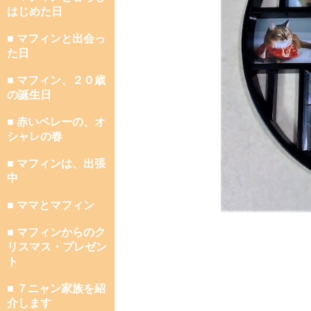
はじめた日
■ マフィンと出会っ
た日
■ マフィン、２０歳
の誕生日
■ 赤いベレーの、オ
シャレの春
■ マフィンは、出張
中
■ ママとマフィン
■ マフィンからのク
リスマス・プレゼン
ト
■ ７ニャン家族を紹
介します