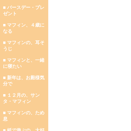
■ バースデー・プレ
ゼント
■ マフィン、４歳に
なる
■ マフィンの、耳そ
うじ
■ マフィンと、一緒
に寝たい
■ 新年は、お殿様気
分で
■ １２月の、サン
タ・マフィン
■ マフィンの、ため
息
■ 紙で遊ぶの、大好