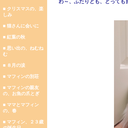
わ～、ふたりとも、とっても
■ クリスマスの、楽
しみ
■ 猫さんに会いに
■ 紅葉の秋
■ 思い出の、ねむね
む
■ ８月の涙
■ マフィンの別荘
■ マフィンの親友
の、お魚の爪とぎ
■ ママとマフィン
の、春
■ マフィン、２３歳
の誕生日