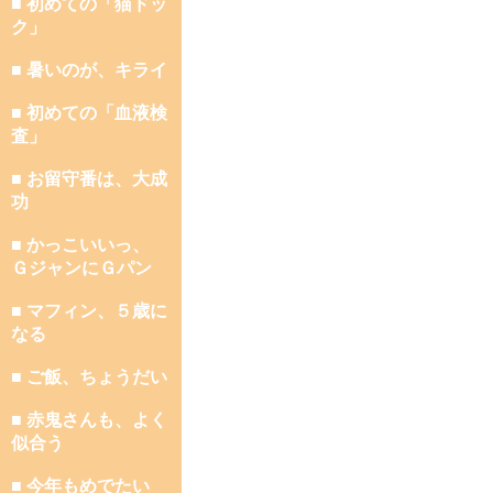
■ 初めての「猫ドッ
ク」
■ 暑いのが、キライ
■ 初めての「血液検
査」
■ お留守番は、大成
功
■ かっこいいっ、
ＧジャンにＧパン
■ マフィン、５歳に
なる
■ ご飯、ちょうだい
■ 赤鬼さんも、よく
似合う
■ 今年もめでたい