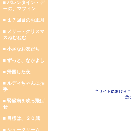
■ バレンタイン・デ
ーの、マフィン
■ １７回目のお正月
■ メリー・クリスマ
スねむねむ
■ 小さなお友だち
■ ずっと、なかよし
■ 帰国した夜
■ ルディちゃんに拍
手
■ 腎臓病を吹っ飛ば
せ
■ 目標は、２０歳
■ シュークリーム