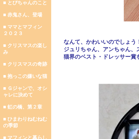
■ とびちゃんのこと
■ 赤鬼さん、登場
■ ママとマフィン
２０２３
なんて、かわいいのでしょう
■ クリスマスの楽し
ジュリちゃん、アンちゃん、
み
猫界のベスト・ドレッサー賞
■ クリスマスの奇跡
■ 抱っこの嫌いな猫
■ Ｇジャンで、オシ
ャレに決めて
■ 虹の橋、第２章
■ ひまわりねむねむ
の季節
■ マフィンと暮らし