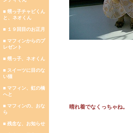
■ 甥っ子チャビくん
と、ネオくん
■ １９回目のお正月
■ マフィンからのプ
レゼント
■ 甥っ子、ネオくん
■ スイーツに目のな
い猫
■ マフィン、虹の橋
へと
■ マフィンの、おな
晴れ着でなくっちゃね。
ら
■ 残念な、お知らせ