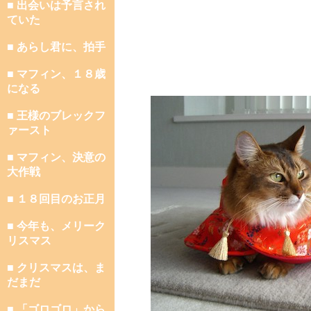
■ 出会いは予言され
ていた
■ あらし君に、拍手
■ マフィン、１８歳
になる
■ 王様のブレックフ
ァースト
■ マフィン、決意の
大作戦
■ １８回目のお正月
■ 今年も、メリーク
リスマス
■ クリスマスは、ま
だまだ
■ 「ゴロゴロ」から