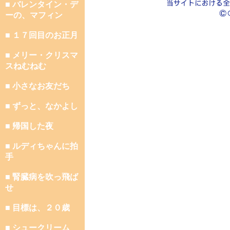
■ バレンタイン・デ
ーの、マフィン
■ １７回目のお正月
■ メリー・クリスマ
スねむねむ
■ 小さなお友だち
■ ずっと、なかよし
■ 帰国した夜
■ ルディちゃんに拍
手
■ 腎臓病を吹っ飛ば
せ
■ 目標は、２０歳
■ シュークリーム