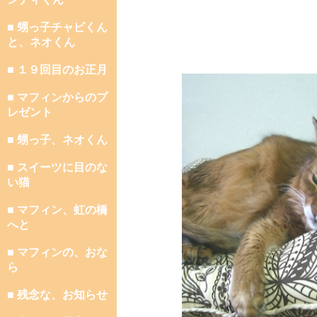
■ 甥っ子チャビくん
と、ネオくん
■ １９回目のお正月
■ マフィンからのプ
レゼント
■ 甥っ子、ネオくん
■ スイーツに目のな
い猫
■ マフィン、虹の橋
へと
■ マフィンの、おな
ら
■ 残念な、お知らせ