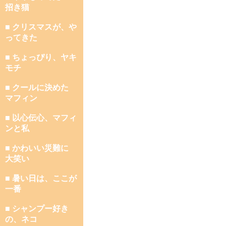
招き猫
■ クリスマスが、や
ってきた
■ ちょっぴり、ヤキ
モチ
■ クールに決めた
マフィン
■ 以心伝心、マフィ
ンと私
■ かわいい災難に
大笑い
■ 暑い日は、ここが
一番
■ シャンプー好き
の、ネコ