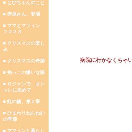
■ とびちゃんのこと
■ 赤鬼さん、登場
■ ママとマフィン
２０２３
■ クリスマスの楽し
み
病院に行かなくちゃ
■ クリスマスの奇跡
■ 抱っこの嫌いな猫
■ Ｇジャンで、オシ
ャレに決めて
■ 虹の橋、第２章
■ ひまわりねむねむ
の季節
■ マフィンと暮らし