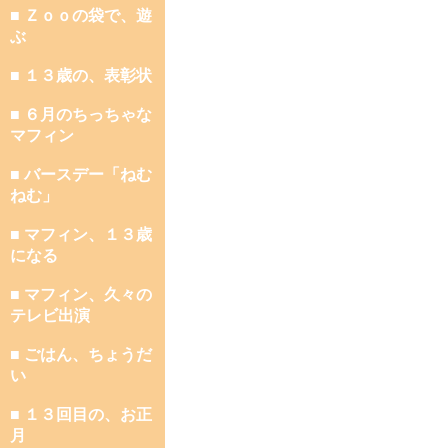
■ Ｚｏｏの袋で、遊
ぶ
■ １３歳の、表彰状
■ ６月のちっちゃな
マフィン
■ バースデー「ねむ
ねむ」
■ マフィン、１３歳
になる
■ マフィン、久々の
テレビ出演
■ ごはん、ちょうだ
い
■ １３回目の、お正
月