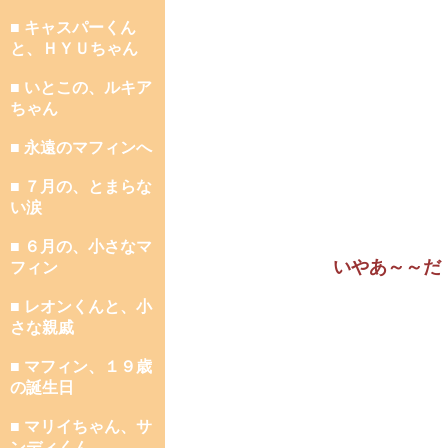
■ キャスパーくん
と、ＨＹＵちゃん
■ いとこの、ルキア
ちゃん
■ 永遠のマフィンへ
■ ７月の、とまらな
い涙
■ ６月の、小さなマ
いやあ～～だ
フィン
■ レオンくんと、小
さな親戚
■ マフィン、１９歳
の誕生日
■ マリイちゃん、サ
ンディくん