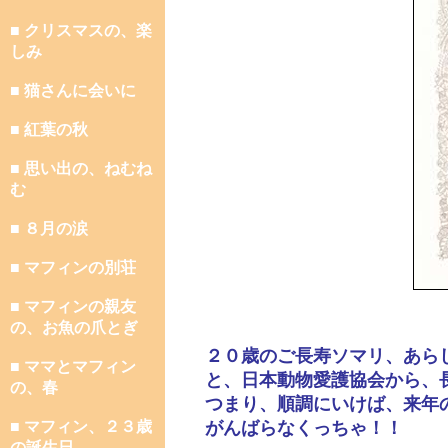
■ クリスマスの、楽
しみ
■ 猫さんに会いに
■ 紅葉の秋
■ 思い出の、ねむね
む
■ ８月の涙
■ マフィンの別荘
■ マフィンの親友
の、お魚の爪とぎ
２０歳のご長寿ソマリ、あら
■ ママとマフィン
と、日本動物愛護協会から、
の、春
つまり、順調にいけば、来年
■ マフィン、２３歳
がんばらなくっちゃ！！
の誕生日