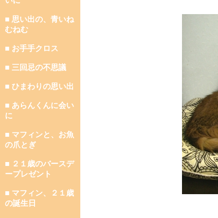
いに
■ 思い出の、青いね
むねむ
■ お手手クロス
■ 三回忌の不思議
■ ひまわりの思い出
■ あらんくんに会い
に
■ マフィンと、お魚
の爪とぎ
■ ２１歳のバースデ
ープレゼント
■ マフィン、２１歳
の誕生日