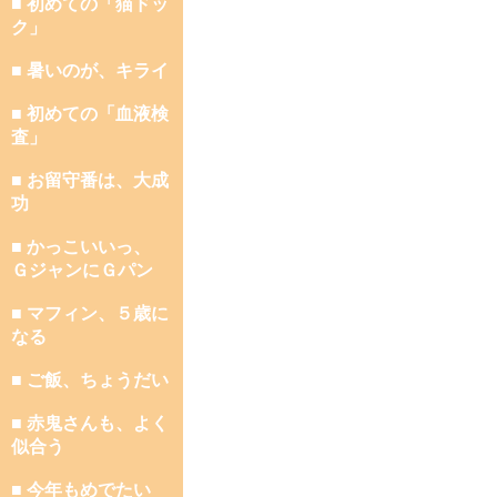
■ 初めての「猫ドッ
ク」
■ 暑いのが、キライ
■ 初めての「血液検
査」
■ お留守番は、大成
功
■ かっこいいっ、
ＧジャンにＧパン
■ マフィン、５歳に
なる
■ ご飯、ちょうだい
■ 赤鬼さんも、よく
似合う
■ 今年もめでたい