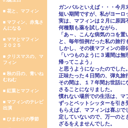
ガンバルといえば・・・今月
■ 花と、マフィン
短い期間ですが、私がヨーロ
実は、マフィンは２月に原因
■ マフィン、赤鬼さ
何種類も薬を試しながら、
んになる
「あ～、こんな病気のコを置
■ ママとマフィン
と、毎年恒例だった私の旅行
２０２５
しかし、その後マフィンの容
「いつものように３週間は無
■ クリスマスの、マ
帰ってこよう」
フィン
と思うようになったのでした
■ 秋の日の、青いね
正味たった４日間の、弾丸旅
むねむ
その間は、１７年間お世話に
さることになりました。
■ 紅葉とマフィン
慣れない場所での生活は、マ
■ マフィンのテレビ
ずっとペットシッターを引き
出演
もらえば、マフィンは喜ぶで
定していないので、万一のと
■ ひまわりの季節
ざるをえませんでした。