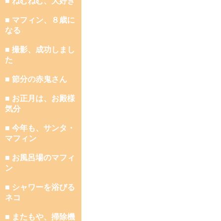
■ ねむねむ、大好き
■ マフィン、８歳に
なる
■ 撮影、成功しまし
た
■ 節分の赤鬼さん
■ お正月は、お殿様
気分
■ 今年も、サンタ・
マフィン
■ お風呂場のマフィ
ン
■ シャワーを浴びる
ネコ
■ またもや、掃除機