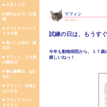
■ ８月１１日
■ 緑のなかで、お昼
寝
■ ママとマフィン２
試練の日は、もうす
０２６夏
■ 食いしん坊の、誕
生日
今年も動物病院から、１７歳
■ マフィン、２４歳
嬉しいねっ！
の誕生日
■ 春の薔薇の、ねむ
ねむ
■ マフィン、赤鬼さ
んになる
■ ママとマフィン
２０２６