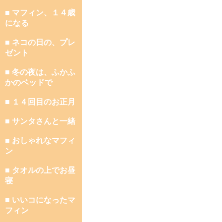
■ マフィン、１４歳
になる
■ ネコの日の、プレ
ゼント
■ 冬の夜は、ふかふ
かのベッドで
■ １４回目のお正月
■ サンタさんと一緒
■ おしゃれなマフィ
ン
■ タオルの上でお昼
寝
■ いいコになったマ
フィン