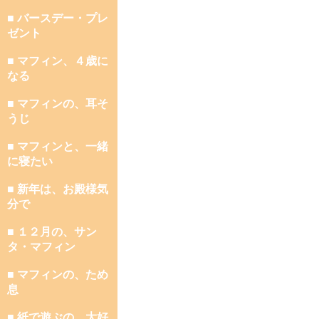
■ バースデー・プレ
ゼント
■ マフィン、４歳に
なる
■ マフィンの、耳そ
うじ
■ マフィンと、一緒
に寝たい
■ 新年は、お殿様気
分で
■ １２月の、サン
タ・マフィン
■ マフィンの、ため
息
■ 紙で遊ぶの、大好