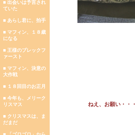
■ 出会いは予言され
ていた
■ あらし君に、拍手
■ マフィン、１８歳
になる
■ 王様のブレックフ
ァースト
■ マフィン、決意の
大作戦
■ １８回目のお正月
■ 今年も、メリーク
ねえ、お願い・・
リスマス
■ クリスマスは、ま
だまだ
■ 「ゴロゴロ」から