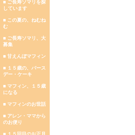
■ ご長寿ソマリを探
しています
■ この夏の、ねむね
む
■ ご長寿ソマリ、大
募集
■ 甘えんぼマフィン
■ １５歳の、バース
デー・ケーキ
■ マフィン、１５歳
になる
■ マフィンのお世話
■ アレン・ママから
のお便り
■ １５回目のお正月