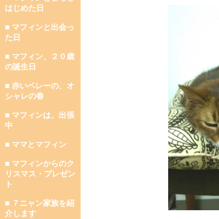
はじめた日
■ マフィンと出会っ
た日
■ マフィン、２０歳
の誕生日
■ 赤いベレーの、オ
シャレの春
■ マフィンは、出張
中
■ ママとマフィン
■ マフィンからのク
リスマス・プレゼン
ト
■ ７ニャン家族を紹
介します