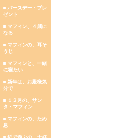
■ バースデー・プレ
ゼント
■ マフィン、４歳に
なる
■ マフィンの、耳そ
うじ
■ マフィンと、一緒
に寝たい
■ 新年は、お殿様気
分で
■ １２月の、サン
タ・マフィン
■ マフィンの、ため
息
■ 紙で遊ぶの、大好