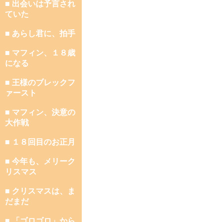
■ 出会いは予言され
ていた
■ あらし君に、拍手
■ マフィン、１８歳
になる
■ 王様のブレックフ
ァースト
■ マフィン、決意の
大作戦
■ １８回目のお正月
■ 今年も、メリーク
リスマス
■ クリスマスは、ま
だまだ
■ 「ゴロゴロ」から