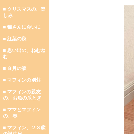
■ クリスマスの、楽
しみ
■ 猫さんに会いに
■ 紅葉の秋
■ 思い出の、ねむね
む
■ ８月の涙
■ マフィンの別荘
■ マフィンの親友
の、お魚の爪とぎ
■ ママとマフィン
の、春
■ マフィン、２３歳
の誕生日