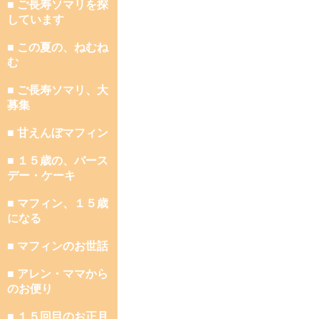
■ ご長寿ソマリを探
しています
■ この夏の、ねむね
む
■ ご長寿ソマリ、大
募集
■ 甘えんぼマフィン
■ １５歳の、バース
デー・ケーキ
■ マフィン、１５歳
になる
■ マフィンのお世話
■ アレン・ママから
のお便り
■ １５回目のお正月