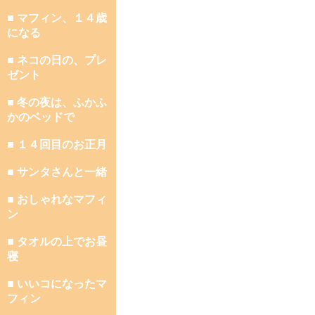
■ マフィン、１４歳
になる
■ ネコの日の、プレ
ゼント
■ 冬の夜は、ふかふ
かのベッドで
■ １４回目のお正月
■ サンタさんと一緒
■ おしゃれなマフィ
ン
■ タオルの上でお昼
寝
■ いいコになったマ
フィン