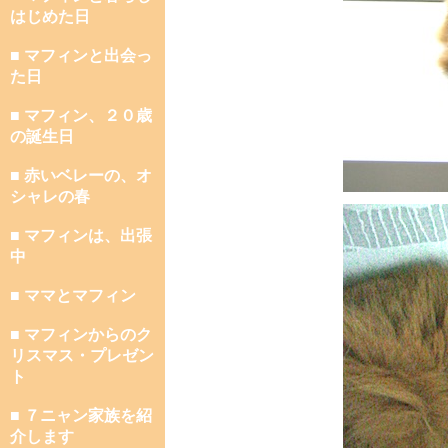
はじめた日
■ マフィンと出会っ
た日
■ マフィン、２０歳
の誕生日
■ 赤いベレーの、オ
シャレの春
■ マフィンは、出張
中
■ ママとマフィン
■ マフィンからのク
リスマス・プレゼン
ト
■ ７ニャン家族を紹
介します