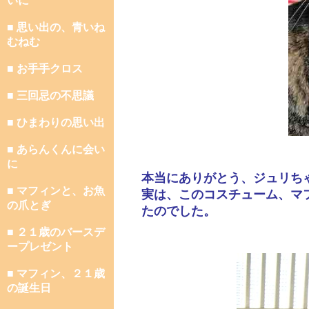
いに
■ 思い出の、青いね
むねむ
■ お手手クロス
■ 三回忌の不思議
■ ひまわりの思い出
■ あらんくんに会い
に
本当にありがとう、ジュリち
■ マフィンと、お魚
実は、このコスチューム、マ
の爪とぎ
たのでした。
■ ２１歳のバースデ
ープレゼント
■ マフィン、２１歳
の誕生日