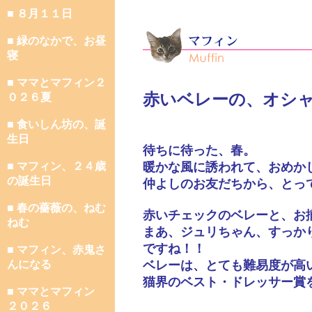
■ ８月１１日
■ 緑のなかで、お昼
寝
■ ママとマフィン２
赤いベレーの、オシ
０２６夏
■ 食いしん坊の、誕
生日
待ちに待った、春。
■ マフィン、２４歳
暖かな風に誘われて、おめか
の誕生日
仲よしのお友だちから、とっ
■ 春の薔薇の、ねむ
赤いチェックのベレーと、お
ねむ
まあ、ジュリちゃん、すっか
ですね！！
■ マフィン、赤鬼さ
んになる
ベレーは、とても難易度が高
猫界のベスト・ドレッサー賞
■ ママとマフィン
２０２６