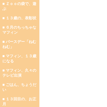
■ Ｚｏｏの袋で、遊
ぶ
■ １３歳の、表彰状
■ ６月のちっちゃな
マフィン
■ バースデー「ねむ
ねむ」
■ マフィン、１３歳
になる
■ マフィン、久々の
テレビ出演
■ ごはん、ちょうだ
い
■ １３回目の、お正
月