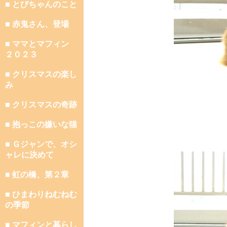
■ とびちゃんのこと
■ 赤鬼さん、登場
■ ママとマフィン
２０２３
■ クリスマスの楽し
み
■ クリスマスの奇跡
■ 抱っこの嫌いな猫
■ Ｇジャンで、オシ
ャレに決めて
■ 虹の橋、第２章
■ ひまわりねむねむ
の季節
■ マフィンと暮らし