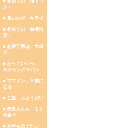
■ 初めての「猫ドッ
ク」
■ 暑いのが、キライ
■ 初めての「血液検
査」
■ お留守番は、大成
功
■ かっこいいっ、
ＧジャンにＧパン
■ マフィン、５歳に
なる
■ ご飯、ちょうだい
■ 赤鬼さんも、よく
似合う
■ 今年もめでたい