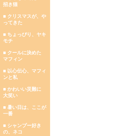
招き猫
■ クリスマスが、や
ってきた
■ ちょっぴり、ヤキ
モチ
■ クールに決めた
マフィン
■ 以心伝心、マフィ
ンと私
■ かわいい災難に
大笑い
■ 暑い日は、ここが
一番
■ シャンプー好き
の、ネコ