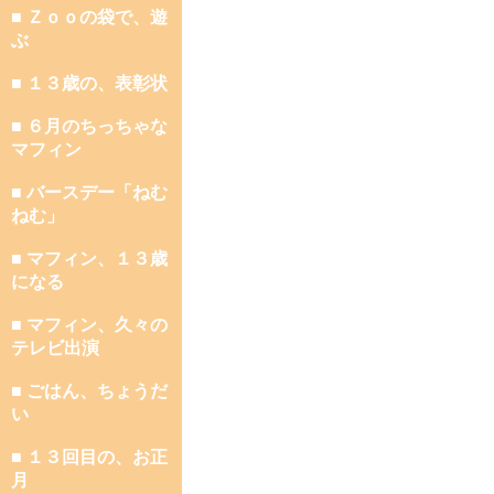
■ Ｚｏｏの袋で、遊
ぶ
■ １３歳の、表彰状
■ ６月のちっちゃな
マフィン
■ バースデー「ねむ
ねむ」
■ マフィン、１３歳
になる
■ マフィン、久々の
テレビ出演
■ ごはん、ちょうだ
い
■ １３回目の、お正
月