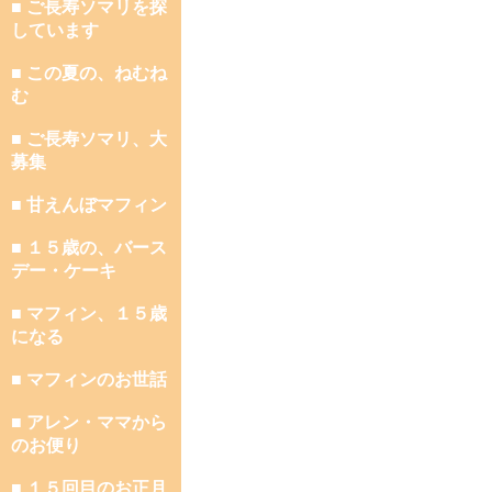
■ ご長寿ソマリを探
しています
■ この夏の、ねむね
む
■ ご長寿ソマリ、大
募集
■ 甘えんぼマフィン
■ １５歳の、バース
デー・ケーキ
■ マフィン、１５歳
になる
■ マフィンのお世話
■ アレン・ママから
のお便り
■ １５回目のお正月