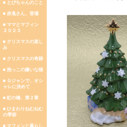
■ とびちゃんのこと
■ 赤鬼さん、登場
■ ママとマフィン
２０２３
■ クリスマスの楽し
み
■ クリスマスの奇跡
■ 抱っこの嫌いな猫
■ Ｇジャンで、オシ
ャレに決めて
■ 虹の橋、第２章
■ ひまわりねむねむ
の季節
■ マフィンと暮らし