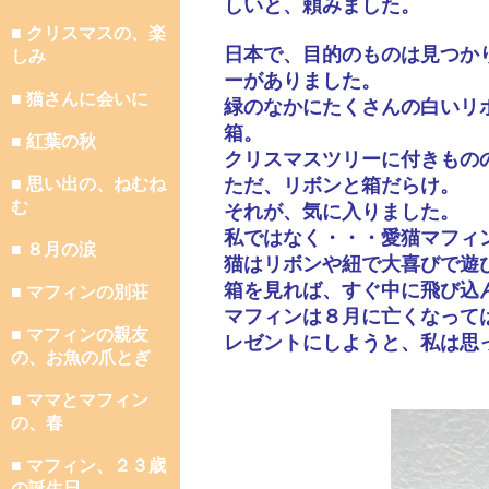
しいと、頼みました。
■ クリスマスの、楽
日本で、目的のものは見つか
しみ
ーがありました。
■ 猫さんに会いに
緑のなかにたくさんの白いリ
箱。
■ 紅葉の秋
クリスマスツリーに付きもの
■ 思い出の、ねむね
ただ、リボンと箱だらけ。
む
それが、気に入りました。
私ではなく・・・愛猫マフィ
■ ８月の涙
猫はリボンや紐で大喜びで遊
箱を見れば、すぐ中に飛び込
■ マフィンの別荘
マフィンは８月に亡くなって
■ マフィンの親友
レゼントにしようと、私は思
の、お魚の爪とぎ
■ ママとマフィン
の、春
■ マフィン、２３歳
の誕生日