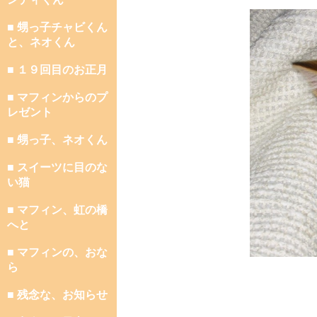
■ 甥っ子チャビくん
と、ネオくん
■ １９回目のお正月
■ マフィンからのプ
レゼント
■ 甥っ子、ネオくん
■ スイーツに目のな
い猫
■ マフィン、虹の橋
へと
■ マフィンの、おな
ら
■ 残念な、お知らせ