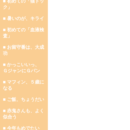
■ 初めての「猫ドッ
ク」
■ 暑いのが、キライ
■ 初めての「血液検
査」
■ お留守番は、大成
功
■ かっこいいっ、
ＧジャンにＧパン
■ マフィン、５歳に
なる
■ ご飯、ちょうだい
■ 赤鬼さんも、よく
似合う
■ 今年もめでたい