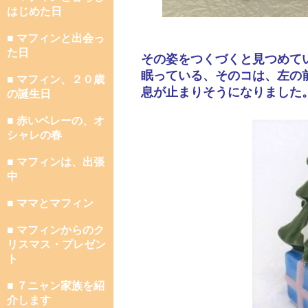
はじめた日
■ マフィンと出会っ
た日
その姿をつくづくと見つめて
眠っている、そのコは、左の
■ マフィン、２０歳
息が止まりそうになりました
の誕生日
■ 赤いベレーの、オ
シャレの春
■ マフィンは、出張
中
■ ママとマフィン
■ マフィンからのク
リスマス・プレゼン
ト
■ ７ニャン家族を紹
介します