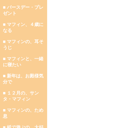
■ バースデー・プレ
ゼント
■ マフィン、４歳に
なる
■ マフィンの、耳そ
うじ
■ マフィンと、一緒
に寝たい
■ 新年は、お殿様気
分で
■ １２月の、サン
タ・マフィン
■ マフィンの、ため
息
■ 紙で遊ぶの、大好