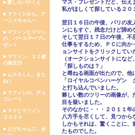
マス・プレゼントだと、伝え
■ 愛しのパチくん
私がほしくて探している２０
■ マフィンから、ア
ーニャちゃんへ
翌日１６日の午後、パリの友
ンにもすぐ、残念だけど諦め
■ マフィンとママへ
そして翌日１７日の午後、不
の、バースデープレ
仕事をするため、ＰＣに向か
ゼント
ョンサイトをクリックしてい
■ マフィン、２２歳
（オークションサイトになど
の誕生日
「探しものは？」
と尋ねる画面が出たので、他
■ ムスタくん、また
「ロイヤルコペンハーゲン 
ね！
と打ち込んでいました。
■ マフィンの、チョ
夥しい数のツリーの画像が、
コレート
目を疑いました。
そのなかに・・・２０１１年
■ ママとマフィン
八方手を尽くして、見つから
２０２４
しかもそれは、驚くことに、
■ とびちゃんに、会
たものでした。