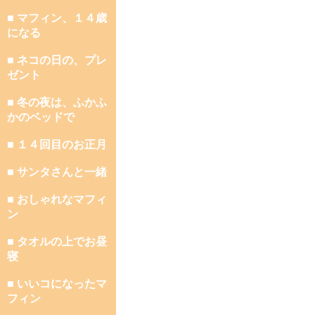
■ マフィン、１４歳
になる
■ ネコの日の、プレ
ゼント
■ 冬の夜は、ふかふ
かのベッドで
■ １４回目のお正月
■ サンタさんと一緒
■ おしゃれなマフィ
ン
■ タオルの上でお昼
寝
■ いいコになったマ
フィン