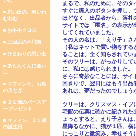
いに
まるで、私のために、そのタ
すぐに購入のボタンを押し、
■ 思い出の、青いね
ほどなく、出品者から、落札
むねむ
サイトでは「匿名」の表示が
■ お手手クロス
してくれていました。
その人の名は、「えり子」さ
■ 三回忌の不思議
（私はネットで買い物をする
■ ひまわりの思い出
ることは、全く知らされてい
そのツリーは、がっかりして
■ あらんくんに会い
に、私には感じられました。
に
さらに奇妙なことには、サイ
回きりで、翌日にはもう出品
■ マフィンと、お魚
の爪とぎ
あれは、夢だったのでしょう
■ ２１歳のバースデ
ツリーは、クリスマス・イブ
ープレゼント
宅配の伝票に確かに記された
ょっとすると、えり子さんは
■ マフィン、２１歳
星降るなかに、猫が１匹、横
の誕生日
にっこりと微笑み、幸せそう