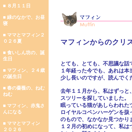
■ ８月１１日
■ 緑のなかで、お昼
寝
■ ママとマフィン２
マフィンからのクリ
０２６夏
■ 食いしん坊の、誕
生日
とても、とても、不思議な話
■ マフィン、２４歳
１年経った今でも、あれは本
の誕生日
少し長いのですが、読んでく
■ 春の薔薇の、ねむ
去年１１月から、私はずっと
ねむ
スツリーを探していました。
眠っている猫があしらわれた
■ マフィン、赤鬼さ
んになる
ロイヤルコペンハーゲンを扱
のもので、なかなか見つかり
■ ママとマフィン
１２月の初めになって、私は
２０２６