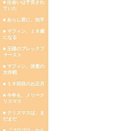
■ 出会いは予言され
ていた
■ あらし君に、拍手
■ マフィン、１８歳
になる
■ 王様のブレックフ
ァースト
■ マフィン、決意の
大作戦
■ １８回目のお正月
■ 今年も、メリーク
リスマス
■ クリスマスは、ま
だまだ
■ 「ゴロゴロ」から