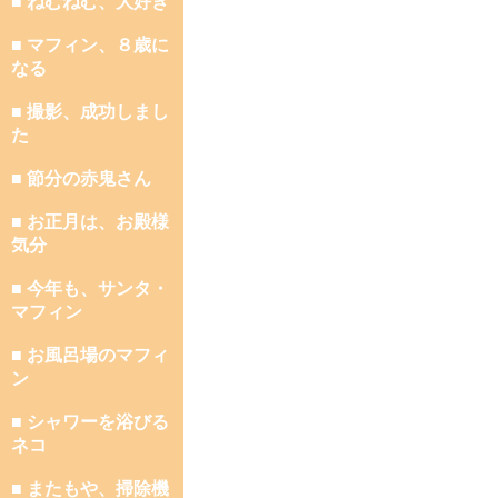
■ ねむねむ、大好き
■ マフィン、８歳に
なる
■ 撮影、成功しまし
た
■ 節分の赤鬼さん
■ お正月は、お殿様
気分
■ 今年も、サンタ・
マフィン
■ お風呂場のマフィ
ン
■ シャワーを浴びる
ネコ
■ またもや、掃除機