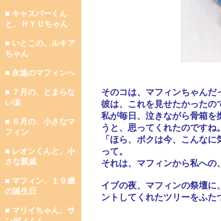
■ キャスパーくん
と、ＨＹＵちゃん
■ いとこの、ルキア
ちゃん
■ 永遠のマフィンへ
そのコは、マフィンちゃんだ
■ ７月の、とまらな
い涙
彼は、これを見せたかったの
私が毎日、泣きながら骨箱を
■ ６月の、小さなマ
うと、思ってくれたのですね
フィン
「ほら、ボクは今、こんなに
って。
■ レオンくんと、小
さな親戚
それは、マフィンから私への
■ マフィン、１９歳
イブの夜、マフィンの祭壇に
の誕生日
ントしてくれたツリーをふた
■ マリイちゃん、サ
ンディくん