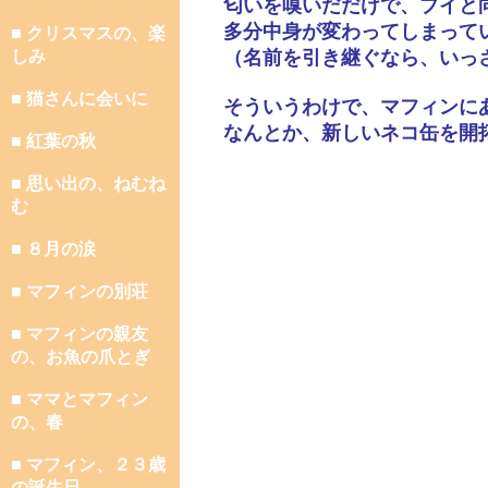
匂いを嗅いだだけで、プイと
多分中身が変わってしまって
■ クリスマスの、楽
しみ
（名前を引き継ぐなら、いっ
■ 猫さんに会いに
そういうわけで、マフィンに
なんとか、新しいネコ缶を開
■ 紅葉の秋
■ 思い出の、ねむね
む
■ ８月の涙
■ マフィンの別荘
■ マフィンの親友
の、お魚の爪とぎ
■ ママとマフィン
の、春
■ マフィン、２３歳
の誕生日