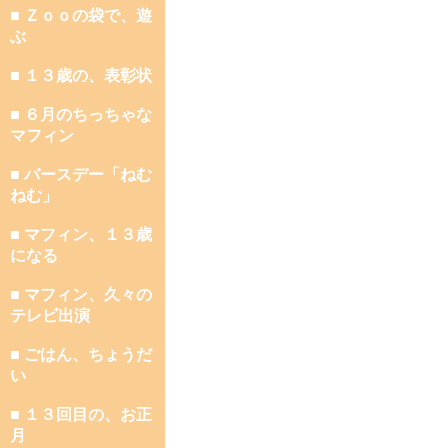
■ Ｚｏｏの袋で、遊
ぶ
■ １３歳の、表彰状
■ ６月のちっちゃな
マフィン
■ バースデー「ねむ
ねむ」
■ マフィン、１３歳
になる
■ マフィン、久々の
テレビ出演
■ ごはん、ちょうだ
い
■ １３回目の、お正
月