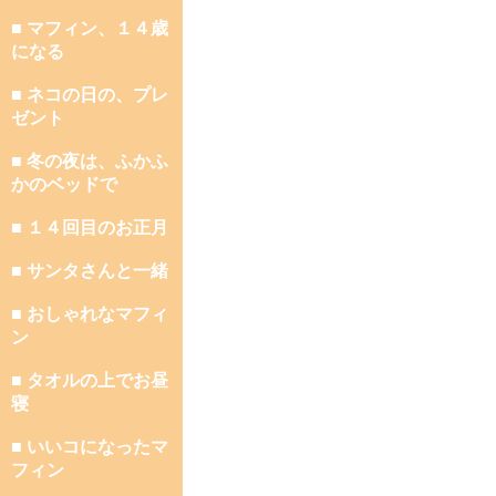
■ マフィン、１４歳
になる
■ ネコの日の、プレ
ゼント
■ 冬の夜は、ふかふ
かのベッドで
■ １４回目のお正月
■ サンタさんと一緒
■ おしゃれなマフィ
ン
■ タオルの上でお昼
寝
■ いいコになったマ
フィン