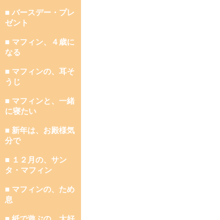
■ バースデー・プレ
ゼント
■ マフィン、４歳に
なる
■ マフィンの、耳そ
うじ
■ マフィンと、一緒
に寝たい
■ 新年は、お殿様気
分で
■ １２月の、サン
タ・マフィン
■ マフィンの、ため
息
■ 紙で遊ぶの、大好