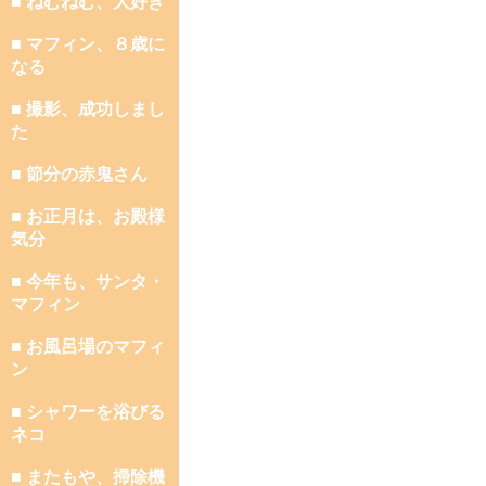
■ ねむねむ、大好き
■ マフィン、８歳に
なる
■ 撮影、成功しまし
た
■ 節分の赤鬼さん
■ お正月は、お殿様
気分
■ 今年も、サンタ・
マフィン
■ お風呂場のマフィ
ン
■ シャワーを浴びる
ネコ
■ またもや、掃除機