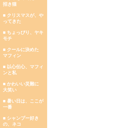
招き猫
■ クリスマスが、や
ってきた
■ ちょっぴり、ヤキ
モチ
■ クールに決めた
マフィン
■ 以心伝心、マフィ
ンと私
■ かわいい災難に
大笑い
■ 暑い日は、ここが
一番
■ シャンプー好き
の、ネコ