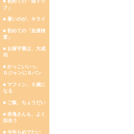
■ 初めての「猫ドッ
ク」
■ 暑いのが、キライ
■ 初めての「血液検
査」
■ お留守番は、大成
功
■ かっこいいっ、
ＧジャンにＧパン
■ マフィン、５歳に
なる
■ ご飯、ちょうだい
■ 赤鬼さんも、よく
似合う
■ 今年もめでたい