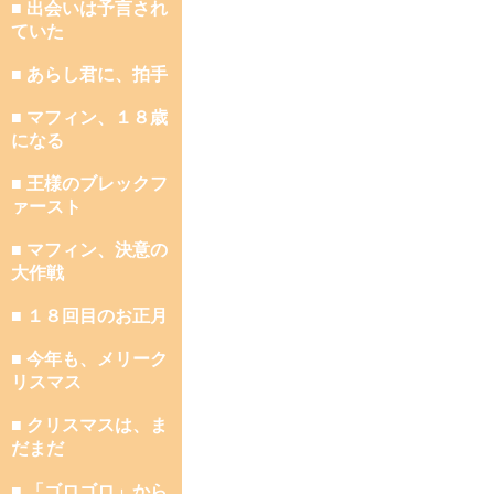
■ 出会いは予言され
ていた
■ あらし君に、拍手
■ マフィン、１８歳
になる
■ 王様のブレックフ
ァースト
■ マフィン、決意の
大作戦
■ １８回目のお正月
■ 今年も、メリーク
リスマス
■ クリスマスは、ま
だまだ
■ 「ゴロゴロ」から