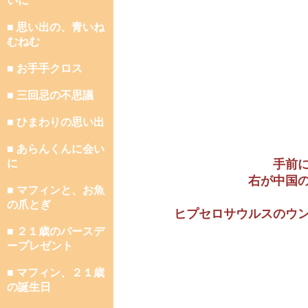
いに
■ 思い出の、青いね
むねむ
■ お手手クロス
■ 三回忌の不思議
■ ひまわりの思い出
■ あらんくんに会い
に
手前
右が中国
■ マフィンと、お魚
の爪とぎ
ヒプセロサウルスのウ
■ ２１歳のバースデ
ープレゼント
■ マフィン、２１歳
の誕生日