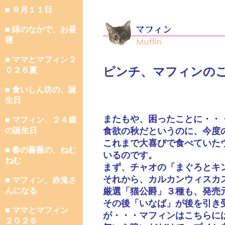
■ ８月１１日
■ 緑のなかで、お昼
寝
■ ママとマフィン２
ピンチ、マフィンの
０２６夏
■ 食いしん坊の、誕
生日
またもや、困ったことに・・
■ マフィン、２４歳
の誕生日
食欲の秋だというのに、今度
これまで大喜びで食べていた
■ 春の薔薇の、ねむ
いるのです。
ねむ
まず、チャオの「まぐろとキ
それから、カルカンウィスカ
■ マフィン、赤鬼さ
んになる
厳選「猫公爵」３種も、発売
その後「いなば」が後を引き
■ ママとマフィン
が・・・マフィンはこちらに
２０２６