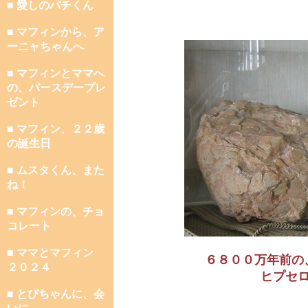
■ 愛しのパチくん
■ マフィンから、ア
ーニャちゃんへ
■ マフィンとママへ
の、バースデープレ
ゼント
■ マフィン、２２歳
の誕生日
■ ムスタくん、また
ね！
■ マフィンの、チョ
コレート
■ ママとマフィン
６８００万年前の
２０２４
ヒプセ
■ とびちゃんに、会