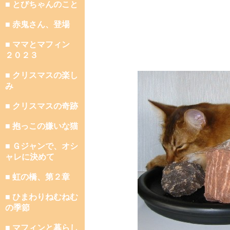
■ とびちゃんのこと
■ 赤鬼さん、登場
■ ママとマフィン
２０２３
■ クリスマスの楽し
み
■ クリスマスの奇跡
■ 抱っこの嫌いな猫
■ Ｇジャンで、オシ
ャレに決めて
■ 虹の橋、第２章
■ ひまわりねむねむ
の季節
■ マフィンと暮らし