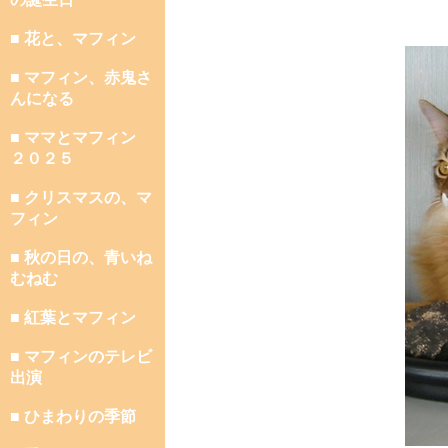
■ 花と、マフィン
■ マフィン、赤鬼さ
んになる
■ ママとマフィン
２０２５
■ クリスマスの、マ
フィン
■ 秋の日の、青いね
むねむ
■ 紅葉とマフィン
■ マフィンのテレビ
出演
■ ひまわりの季節