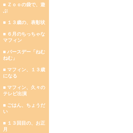
■ Ｚｏｏの袋で、遊
ぶ
■ １３歳の、表彰状
■ ６月のちっちゃな
マフィン
■ バースデー「ねむ
ねむ」
■ マフィン、１３歳
になる
■ マフィン、久々の
テレビ出演
■ ごはん、ちょうだ
い
■ １３回目の、お正
月