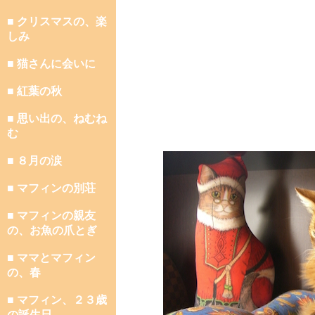
■ クリスマスの、楽
しみ
■ 猫さんに会いに
■ 紅葉の秋
■ 思い出の、ねむね
む
■ ８月の涙
■ マフィンの別荘
■ マフィンの親友
の、お魚の爪とぎ
■ ママとマフィン
の、春
■ マフィン、２３歳
の誕生日