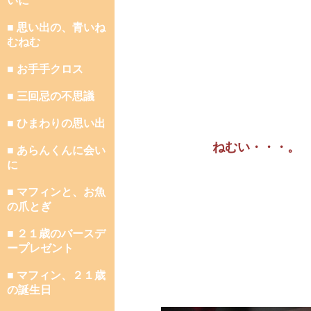
いに
■ 思い出の、青いね
むねむ
■ お手手クロス
■ 三回忌の不思議
■ ひまわりの思い出
ねむい・・・。
■ あらんくんに会い
に
■ マフィンと、お魚
の爪とぎ
■ ２１歳のバースデ
ープレゼント
■ マフィン、２１歳
の誕生日