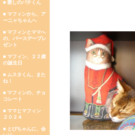
■ 愛しのパチくん
■ マフィンから、ア
ーニャちゃんへ
■ マフィンとママへ
の、バースデープレ
ゼント
■ マフィン、２２歳
の誕生日
■ ムスタくん、また
ね！
■ マフィンの、チョ
コレート
■ ママとマフィン
２０２４
■ とびちゃんに、会