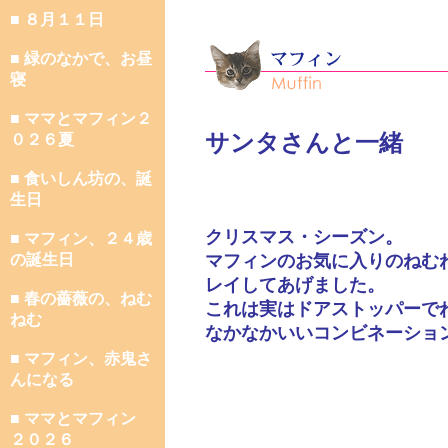
■ ８月１１日
■ 緑のなかで、お昼
寝
■ ママとマフィン２
サンタさんと一緒
０２６夏
■ 食いしん坊の、誕
生日
クリスマス・シーズン。
■ マフィン、２４歳
の誕生日
マフィンのお気に入りのねむ
レイしてあげました。
■ 春の薔薇の、ねむ
これは実はドアストッパーで
ねむ
なかなかいいコンビネーショ
■ マフィン、赤鬼さ
んになる
■ ママとマフィン
２０２６