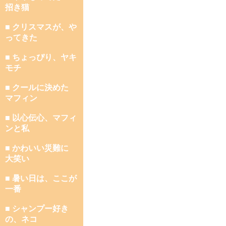
招き猫
■ クリスマスが、や
ってきた
■ ちょっぴり、ヤキ
モチ
■ クールに決めた
マフィン
■ 以心伝心、マフィ
ンと私
■ かわいい災難に
大笑い
■ 暑い日は、ここが
一番
■ シャンプー好き
の、ネコ