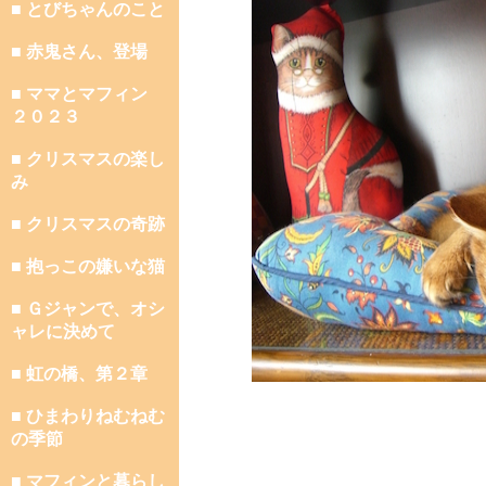
■ とびちゃんのこと
■ 赤鬼さん、登場
■ ママとマフィン
２０２３
■ クリスマスの楽し
み
■ クリスマスの奇跡
■ 抱っこの嫌いな猫
■ Ｇジャンで、オシ
ャレに決めて
■ 虹の橋、第２章
■ ひまわりねむねむ
の季節
■ マフィンと暮らし