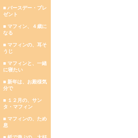
■ バースデー・プレ
ゼント
■ マフィン、４歳に
なる
■ マフィンの、耳そ
うじ
■ マフィンと、一緒
に寝たい
■ 新年は、お殿様気
分で
■ １２月の、サン
タ・マフィン
■ マフィンの、ため
息
■ 紙で遊ぶの、大好