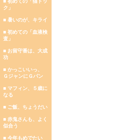
■ 初めての「猫ドッ
ク」
■ 暑いのが、キライ
■ 初めての「血液検
査」
■ お留守番は、大成
功
■ かっこいいっ、
ＧジャンにＧパン
■ マフィン、５歳に
なる
■ ご飯、ちょうだい
■ 赤鬼さんも、よく
似合う
■ 今年もめでたい