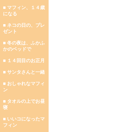
■ マフィン、１４歳
になる
■ ネコの日の、プレ
ゼント
■ 冬の夜は、ふかふ
かのベッドで
■ １４回目のお正月
■ サンタさんと一緒
■ おしゃれなマフィ
ン
■ タオルの上でお昼
寝
■ いいコになったマ
フィン