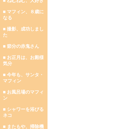
■ ねむねむ、大好き
■ マフィン、８歳に
なる
■ 撮影、成功しまし
た
■ 節分の赤鬼さん
■ お正月は、お殿様
気分
■ 今年も、サンタ・
マフィン
■ お風呂場のマフィ
ン
■ シャワーを浴びる
ネコ
■ またもや、掃除機