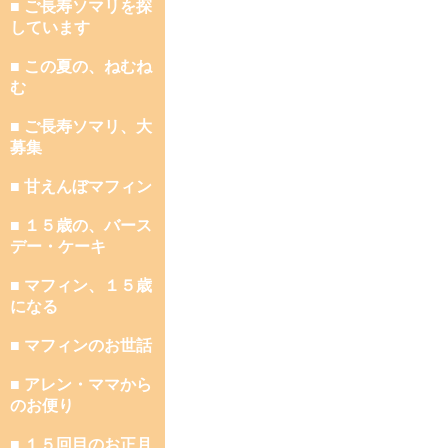
■ ご長寿ソマリを探
しています
■ この夏の、ねむね
む
■ ご長寿ソマリ、大
募集
■ 甘えんぼマフィン
■ １５歳の、バース
デー・ケーキ
■ マフィン、１５歳
になる
■ マフィンのお世話
■ アレン・ママから
のお便り
■ １５回目のお正月