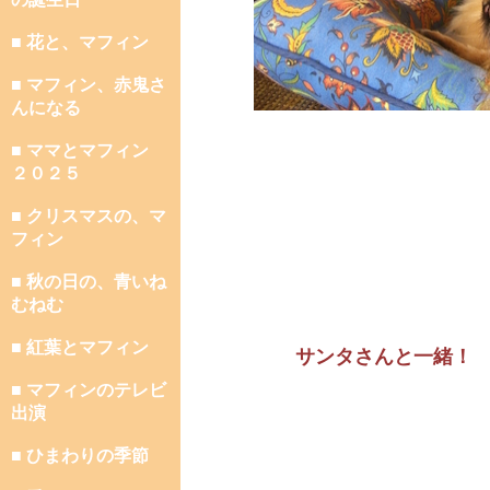
■ 花と、マフィン
■ マフィン、赤鬼さ
んになる
■ ママとマフィン
２０２５
■ クリスマスの、マ
フィン
■ 秋の日の、青いね
むねむ
■ 紅葉とマフィン
サンタさんと一緒！
■ マフィンのテレビ
出演
■ ひまわりの季節