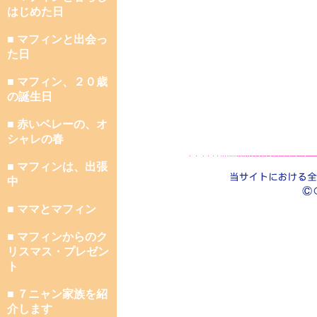
はじめた日
■ マフィンと出会っ
た日
■ マフィン、２０歳
の誕生日
■ 赤いベレーの、オ
シャレの春
■ マフィンは、出張
中
■ ママとマフィン
■ マフィンからのク
リスマス・プレゼン
ト
■ ７ニャン家族を紹
介します