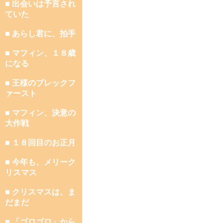
■ 出会いは予言され
ていた
■ あらし君に、拍手
■ マフィン、１８歳
になる
■ 王様のブレックフ
ァースト
■ マフィン、決意の
大作戦
■ １８回目のお正月
■ 今年も、メリーク
リスマス
■ クリスマスは、ま
だまだ
■ 「ゴロゴロ」から