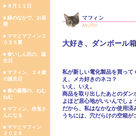
■ ８月１１日
■ 緑のなかで、お昼
寝
■ ママとマフィン２
大好き、ダンボール
０２６夏
■ 食いしん坊の、誕
生日
私が新しい電化製品を買って
■ マフィン、２４歳
の誕生日
え、メカ好きのネコ？
いえ、いえ。
■ 春の薔薇の、ねむ
商品を取り出したあとのダン
ねむ
よほど居心地がいいんでしょ
だから、私はなかなか使用済
■ マフィン、赤鬼さ
んになる
うちには、穴だらけの空箱が
■ ママとマフィン
２０２６