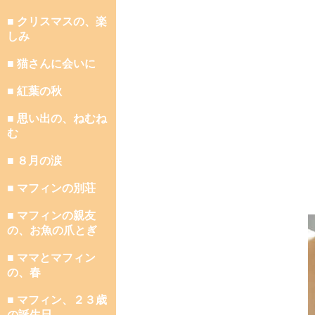
■ クリスマスの、楽
しみ
■ 猫さんに会いに
■ 紅葉の秋
■ 思い出の、ねむね
む
■ ８月の涙
■ マフィンの別荘
■ マフィンの親友
の、お魚の爪とぎ
■ ママとマフィン
の、春
■ マフィン、２３歳
の誕生日