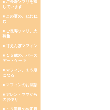
■ ご長寿ソマリを探
しています
■ この夏の、ねむね
む
■ ご長寿ソマリ、大
募集
■ 甘えんぼマフィン
■ １５歳の、バース
デー・ケーキ
■ マフィン、１５歳
になる
■ マフィンのお世話
■ アレン・ママから
のお便り
■ １５回目のお正月