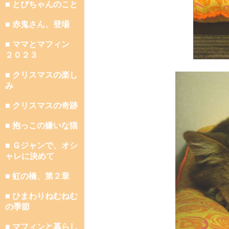
■ とびちゃんのこと
■ 赤鬼さん、登場
■ ママとマフィン
２０２３
■ クリスマスの楽し
み
■ クリスマスの奇跡
■ 抱っこの嫌いな猫
■ Ｇジャンで、オシ
ャレに決めて
■ 虹の橋、第２章
■ ひまわりねむねむ
の季節
■ マフィンと暮らし