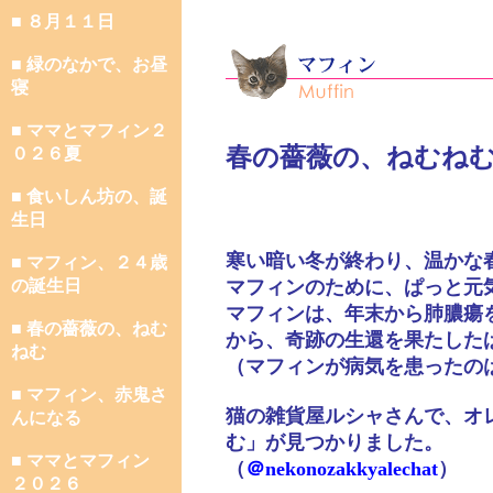
■ ８月１１日
■ 緑のなかで、お昼
寝
■ ママとマフィン２
春の薔薇の、ねむね
０２６夏
■ 食いしん坊の、誕
生日
寒い暗い冬が終わり、温かな
■ マフィン、２４歳
の誕生日
マフィンのために、ぱっと元
マフィンは、年末から肺膿瘍
■ 春の薔薇の、ねむ
から、奇跡の生還を果たした
ねむ
（マフィンが病気を患ったの
■ マフィン、赤鬼さ
猫の雑貨屋ルシャさんで、オ
んになる
む」が見つかりました。
■ ママとマフィン
（
＠nekonozakkyalechat
）
２０２６