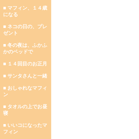
■ マフィン、１４歳
になる
■ ネコの日の、プレ
ゼント
■ 冬の夜は、ふかふ
かのベッドで
■ １４回目のお正月
■ サンタさんと一緒
■ おしゃれなマフィ
ン
■ タオルの上でお昼
寝
■ いいコになったマ
フィン