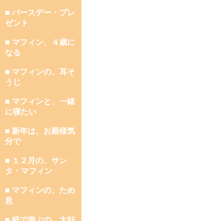
■ バースデー・プレ
ゼント
■ マフィン、４歳に
なる
■ マフィンの、耳そ
うじ
■ マフィンと、一緒
に寝たい
■ 新年は、お殿様気
分で
■ １２月の、サン
タ・マフィン
■ マフィンの、ため
息
■ 紙で遊ぶの、大好