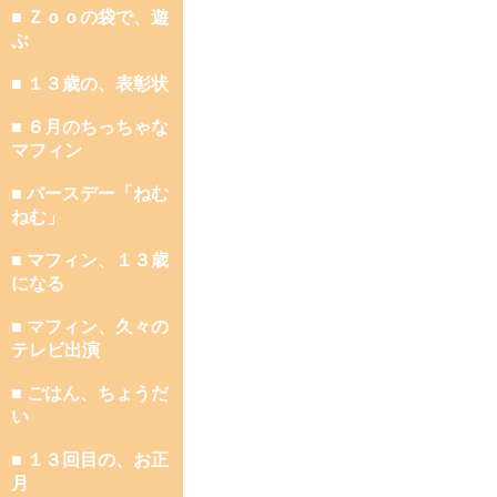
■ Ｚｏｏの袋で、遊
ぶ
■ １３歳の、表彰状
■ ６月のちっちゃな
マフィン
■ バースデー「ねむ
ねむ」
■ マフィン、１３歳
になる
■ マフィン、久々の
テレビ出演
■ ごはん、ちょうだ
い
■ １３回目の、お正
月