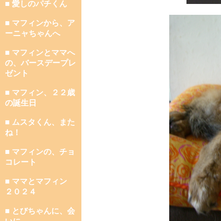
■ 愛しのパチくん
■ マフィンから、ア
ーニャちゃんへ
■ マフィンとママへ
の、バースデープレ
ゼント
■ マフィン、２２歳
の誕生日
■ ムスタくん、また
ね！
■ マフィンの、チョ
コレート
■ ママとマフィン
２０２４
■ とびちゃんに、会