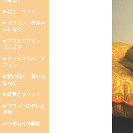
■ 花と、マフィン
■ マフィン、赤鬼さ
んになる
■ ママとマフィン
２０２５
■ クリスマスの、マ
フィン
■ 秋の日の、青いね
むねむ
■ 紅葉とマフィン
■ マフィンのテレビ
出演
■ ひまわりの季節