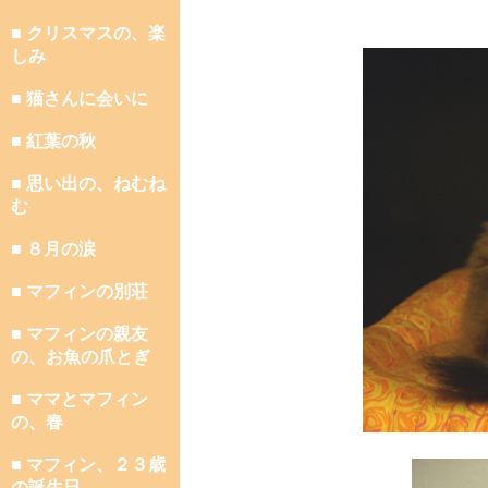
■ クリスマスの、楽
しみ
■ 猫さんに会いに
■ 紅葉の秋
■ 思い出の、ねむね
む
■ ８月の涙
■ マフィンの別荘
■ マフィンの親友
の、お魚の爪とぎ
■ ママとマフィン
の、春
■ マフィン、２３歳
の誕生日