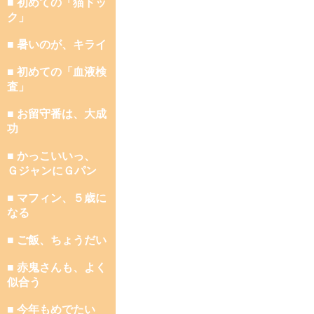
■ 初めての「猫ドッ
ク」
■ 暑いのが、キライ
■ 初めての「血液検
査」
■ お留守番は、大成
功
■ かっこいいっ、
ＧジャンにＧパン
■ マフィン、５歳に
なる
■ ご飯、ちょうだい
■ 赤鬼さんも、よく
似合う
■ 今年もめでたい