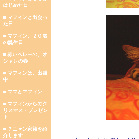
はじめた日
■ マフィンと出会っ
た日
■ マフィン、２０歳
の誕生日
■ 赤いベレーの、オ
シャレの春
■ マフィンは、出張
中
■ ママとマフィン
■ マフィンからのク
リスマス・プレゼン
ト
■ ７ニャン家族を紹
介します