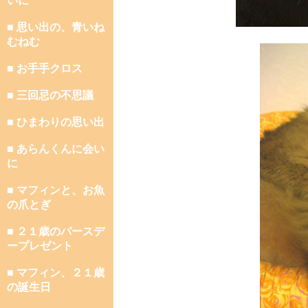
いに
■ 思い出の、青いね
むねむ
■ お手手クロス
■ 三回忌の不思議
■ ひまわりの思い出
■ あらんくんに会い
に
■ マフィンと、お魚
の爪とぎ
■ ２１歳のバースデ
ープレゼント
■ マフィン、２１歳
の誕生日