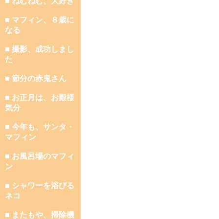
■ ねむねむ、大好き
■ マフィン、８歳に
なる
■ 撮影、成功しまし
た
■ 節分の赤鬼さん
■ お正月は、お殿様
気分
■ 今年も、サンタ・
マフィン
■ お風呂場のマフィ
ン
■ シャワーを浴びる
ネコ
■ またもや、掃除機