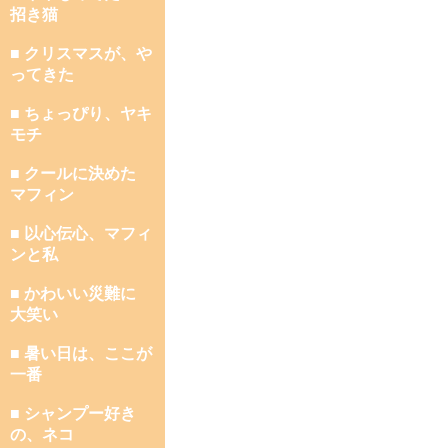
招き猫
■ クリスマスが、や
ってきた
■ ちょっぴり、ヤキ
モチ
■ クールに決めた
マフィン
■ 以心伝心、マフィ
ンと私
■ かわいい災難に
大笑い
■ 暑い日は、ここが
一番
■ シャンプー好き
の、ネコ