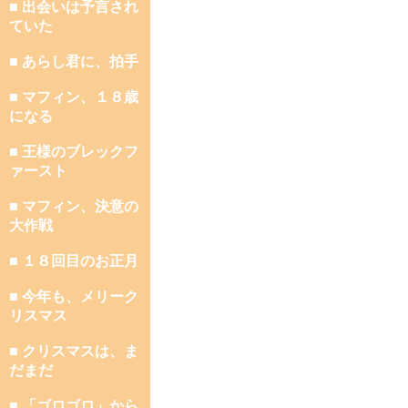
■ 出会いは予言され
ていた
■ あらし君に、拍手
■ マフィン、１８歳
になる
■ 王様のブレックフ
ァースト
■ マフィン、決意の
大作戦
■ １８回目のお正月
■ 今年も、メリーク
リスマス
■ クリスマスは、ま
だまだ
■ 「ゴロゴロ」から