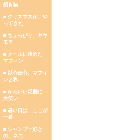
招き猫
■ クリスマスが、や
ってきた
■ ちょっぴり、ヤキ
モチ
■ クールに決めた
マフィン
■ 以心伝心、マフィ
ンと私
■ かわいい災難に
大笑い
■ 暑い日は、ここが
一番
■ シャンプー好き
の、ネコ