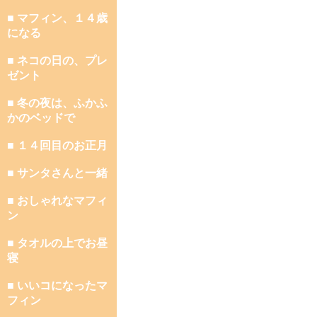
■ マフィン、１４歳
になる
■ ネコの日の、プレ
ゼント
■ 冬の夜は、ふかふ
かのベッドで
■ １４回目のお正月
■ サンタさんと一緒
■ おしゃれなマフィ
ン
■ タオルの上でお昼
寝
■ いいコになったマ
フィン