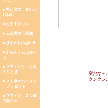
いに
■ 思い出の、青いね
むねむ
■ お手手クロス
■ 三回忌の不思議
■ ひまわりの思い出
■ あらんくんに会い
に
■ マフィンと、お魚
の爪とぎ
変だな～
クンクン
■ ２１歳のバースデ
ープレゼント
■ マフィン、２１歳
の誕生日