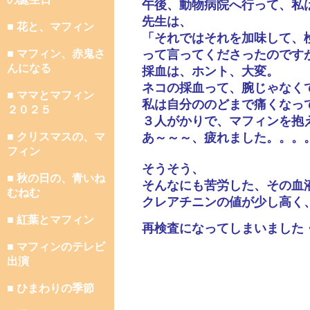
午後、動物病院へ行って、私
先生は、
■ 花と、マフィン
「それではそれを加味して、
■ マフィン、赤鬼さ
って言ってくださったのです
んになる
採血は、ホント、大変。
ネコの採血って、腕じゃなく
■ ママとマフィン
私は自分ののどまで痛くなっ
２０２５
３人がかりで、マフィンを抱
■ クリスマスの、マ
あ～～～、疲れました。。。
フィン
そうそう、
■ 秋の日の、青いね
そんなにも苦労した、その血
むねむ
クレアチニンの値が少し高く
■ 紅葉とマフィン
再検査になってしまいました
■ マフィンのテレビ
出演
■ ひまわりの季節