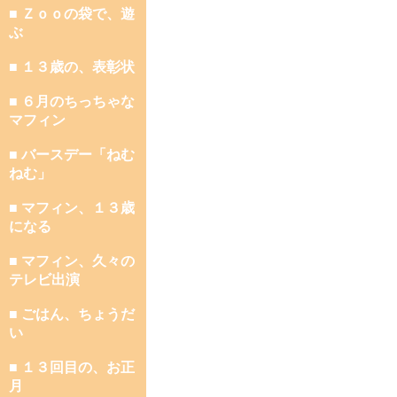
■ Ｚｏｏの袋で、遊
ぶ
■ １３歳の、表彰状
■ ６月のちっちゃな
マフィン
■ バースデー「ねむ
ねむ」
■ マフィン、１３歳
になる
■ マフィン、久々の
テレビ出演
■ ごはん、ちょうだ
い
■ １３回目の、お正
月