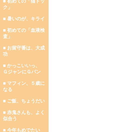
■ 初めての「猫ドッ
ク」
■ 暑いのが、キライ
■ 初めての「血液検
査」
■ お留守番は、大成
功
■ かっこいいっ、
ＧジャンにＧパン
■ マフィン、５歳に
なる
■ ご飯、ちょうだい
■ 赤鬼さんも、よく
似合う
■ 今年もめでたい