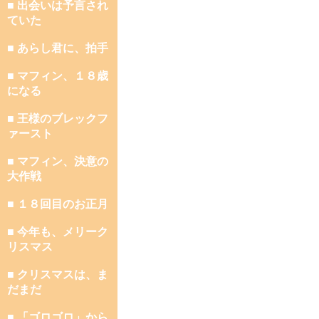
■ 出会いは予言され
ていた
■ あらし君に、拍手
■ マフィン、１８歳
になる
■ 王様のブレックフ
ァースト
■ マフィン、決意の
大作戦
■ １８回目のお正月
■ 今年も、メリーク
リスマス
■ クリスマスは、ま
だまだ
■ 「ゴロゴロ」から