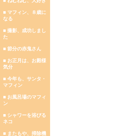
■ ねむねむ、大好き
■ マフィン、８歳に
なる
■ 撮影、成功しまし
た
■ 節分の赤鬼さん
■ お正月は、お殿様
気分
■ 今年も、サンタ・
マフィン
■ お風呂場のマフィ
ン
■ シャワーを浴びる
ネコ
■ またもや、掃除機