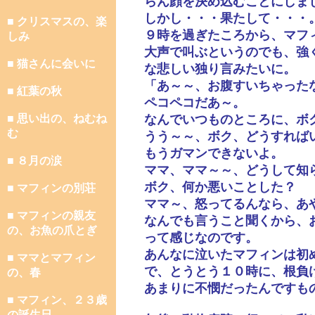
らん顔を決め込むことにしま
しかし・・・果たして・・・
■ クリスマスの、楽
９時を過ぎたころから、マフ
しみ
大声で叫ぶというのでも、強
■ 猫さんに会いに
な悲しい独り言みたいに。
「あ～～、お腹すいちゃった
■ 紅葉の秋
ペコペコだあ～。
■ 思い出の、ねむね
なんでいつものところに、ボ
む
うう～～、ボク、どうすれば
もうガマンできないよ。
■ ８月の涙
ママ、ママ～～、どうして知
ボク、何か悪いことした？
■ マフィンの別荘
ママ～、怒ってるんなら、あ
■ マフィンの親友
なんでも言うこと聞くから、
の、お魚の爪とぎ
って感じなのです。
あんなに泣いたマフィンは初
■ ママとマフィン
で、とうとう１０時に、根負
の、春
あまりに不憫だったんですも
■ マフィン、２３歳
の誕生日