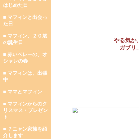
はじめた日
■ マフィンと出会っ
た日
■ マフィン、２０歳
やる気か
の誕生日
ガブリ
■ 赤いベレーの、オ
シャレの春
■ マフィンは、出張
中
■ ママとマフィン
■ マフィンからのク
リスマス・プレゼン
ト
■ ７ニャン家族を紹
介します