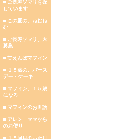
■ ご長寿ソマリを探
しています
■ この夏の、ねむね
む
■ ご長寿ソマリ、大
募集
■ 甘えんぼマフィン
■ １５歳の、バース
デー・ケーキ
■ マフィン、１５歳
になる
■ マフィンのお世話
■ アレン・ママから
のお便り
■ １５回目のお正月