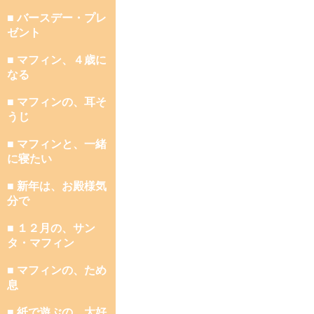
■ バースデー・プレ
ゼント
■ マフィン、４歳に
なる
■ マフィンの、耳そ
うじ
■ マフィンと、一緒
に寝たい
■ 新年は、お殿様気
分で
■ １２月の、サン
タ・マフィン
■ マフィンの、ため
息
■ 紙で遊ぶの、大好