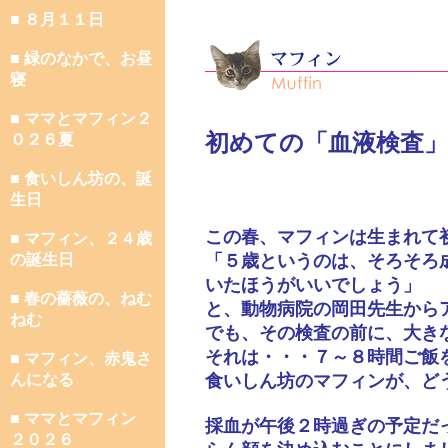
■ ８月１１日
■ 緑のなかで、お昼
寝
■ ママとマフィン２
初めての「血液検査」
０２６夏
■ 食いしん坊の、誕
生日
この春、マフィンは生まれて
■ マフィン、２４歳
の誕生日
「５歳というのは、そろそろ
いたほうがいいでしょう」
■ 春の薔薇の、ねむ
と、動物病院の岡田先生から
ねむ
でも、その検査の前に、大き
それは・・・７～８時間ご飯
■ マフィン、赤鬼さ
んになる
食いしん坊のマフィンが、ど
■ ママとマフィン
採血が午後２時過ぎの予定だ
２０２６