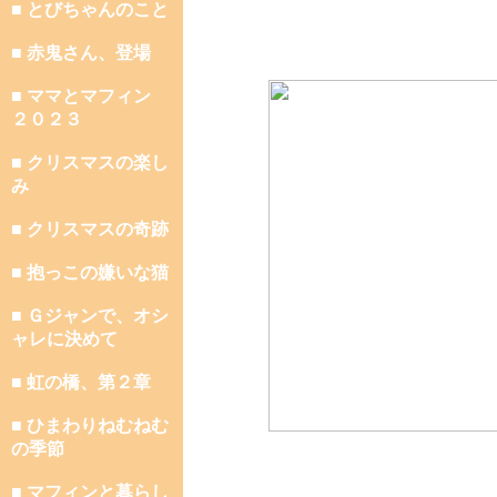
■ とびちゃんのこと
■ 赤鬼さん、登場
■ ママとマフィン
２０２３
■ クリスマスの楽し
み
■ クリスマスの奇跡
■ 抱っこの嫌いな猫
■ Ｇジャンで、オシ
ャレに決めて
■ 虹の橋、第２章
■ ひまわりねむねむ
の季節
■ マフィンと暮らし