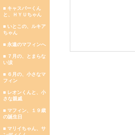
■ キャスパーくん
と、ＨＹＵちゃん
■ いとこの、ルキア
ちゃん
■ 永遠のマフィンへ
■ ７月の、とまらな
い涙
■ ６月の、小さなマ
フィン
■ レオンくんと、小
さな親戚
■ マフィン、１９歳
の誕生日
■ マリイちゃん、サ
ンディくん