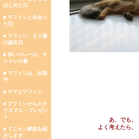
はじめた日
■ マフィンと出会っ
た日
■ マフィン、２０歳
の誕生日
■ 赤いベレーの、オ
シャレの春
■ マフィンは、出張
中
■ ママとマフィン
■ マフィンからのク
リスマス・プレゼン
ト
あ、でも、
よく考えたら、
■ ７ニャン家族を紹
介します