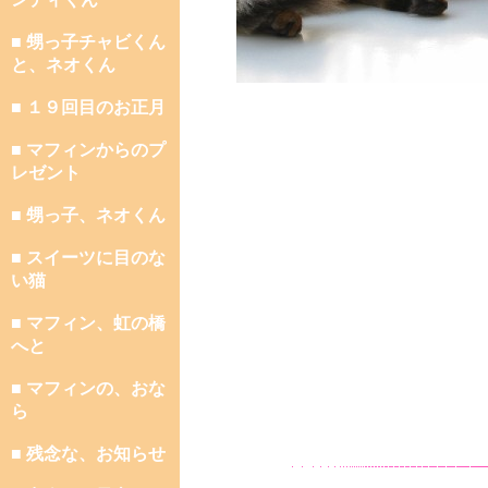
■ 甥っ子チャビくん
と、ネオくん
■ １９回目のお正月
■ マフィンからのプ
レゼント
■ 甥っ子、ネオくん
■ スイーツに目のな
い猫
■ マフィン、虹の橋
へと
■ マフィンの、おな
ら
■ 残念な、お知らせ