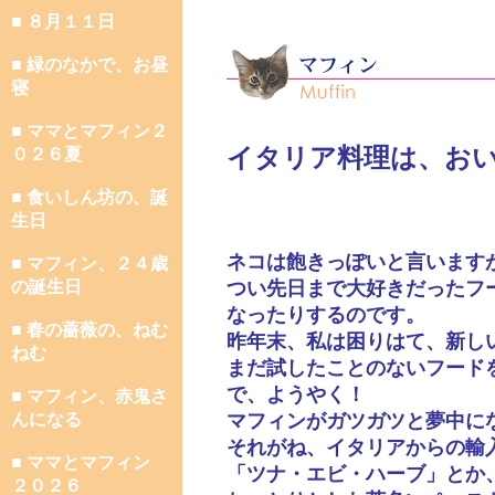
■ ８月１１日
■ 緑のなかで、お昼
寝
■ ママとマフィン２
イタリア料理は、お
０２６夏
■ 食いしん坊の、誕
生日
ネコは飽きっぽいと言います
■ マフィン、２４歳
の誕生日
つい先日まで大好きだったフ
なったりするのです。
■ 春の薔薇の、ねむ
昨年末、私は困りはて、新し
ねむ
まだ試したことのないフード
で、ようやく！
■ マフィン、赤鬼さ
んになる
マフィンがガツガツと夢中に
それがね、イタリアからの輸
■ ママとマフィン
「ツナ・エビ・ハーブ」とか
２０２６