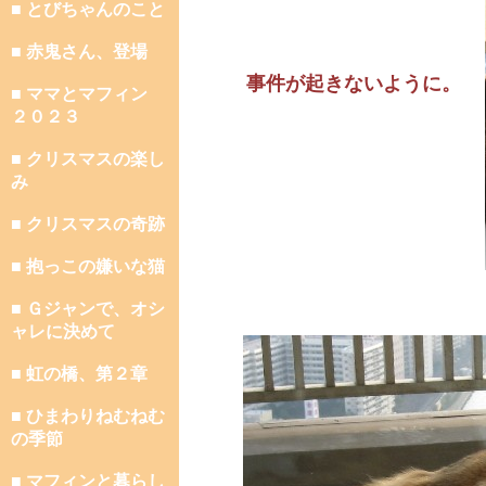
■ とびちゃんのこと
■ 赤鬼さん、登場
事件が起きないように。
■ ママとマフィン
２０２３
■ クリスマスの楽し
み
■ クリスマスの奇跡
■ 抱っこの嫌いな猫
■ Ｇジャンで、オシ
ャレに決めて
■ 虹の橋、第２章
■ ひまわりねむねむ
の季節
■ マフィンと暮らし