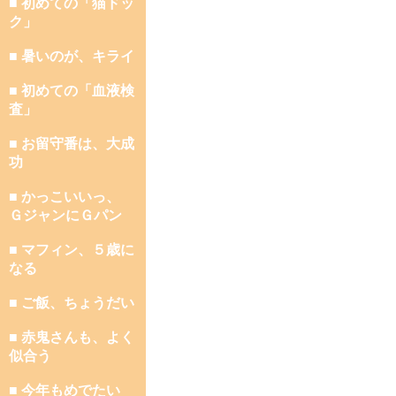
■ 初めての「猫ドッ
ク」
■ 暑いのが、キライ
■ 初めての「血液検
査」
■ お留守番は、大成
功
■ かっこいいっ、
ＧジャンにＧパン
■ マフィン、５歳に
なる
■ ご飯、ちょうだい
■ 赤鬼さんも、よく
似合う
■ 今年もめでたい