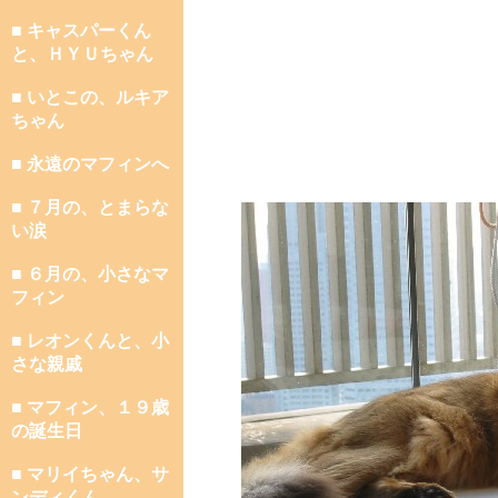
■ キャスパーくん
と、ＨＹＵちゃん
■ いとこの、ルキア
ちゃん
■ 永遠のマフィンへ
■ ７月の、とまらな
い涙
■ ６月の、小さなマ
フィン
■ レオンくんと、小
さな親戚
■ マフィン、１９歳
の誕生日
■ マリイちゃん、サ
ンディくん