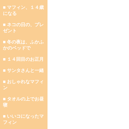
■ マフィン、１４歳
になる
■ ネコの日の、プレ
ゼント
■ 冬の夜は、ふかふ
かのベッドで
■ １４回目のお正月
■ サンタさんと一緒
■ おしゃれなマフィ
ン
■ タオルの上でお昼
寝
■ いいコになったマ
フィン