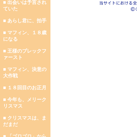
■ 出会いは予言され
ていた
■ あらし君に、拍手
■ マフィン、１８歳
になる
■ 王様のブレックフ
ァースト
■ マフィン、決意の
大作戦
■ １８回目のお正月
■ 今年も、メリーク
リスマス
■ クリスマスは、ま
だまだ
■ 「ゴロゴロ」から