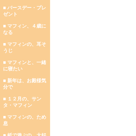
■ バースデー・プレ
ゼント
■ マフィン、４歳に
なる
■ マフィンの、耳そ
うじ
■ マフィンと、一緒
に寝たい
■ 新年は、お殿様気
分で
■ １２月の、サン
タ・マフィン
■ マフィンの、ため
息
■ 紙で遊ぶの、大好