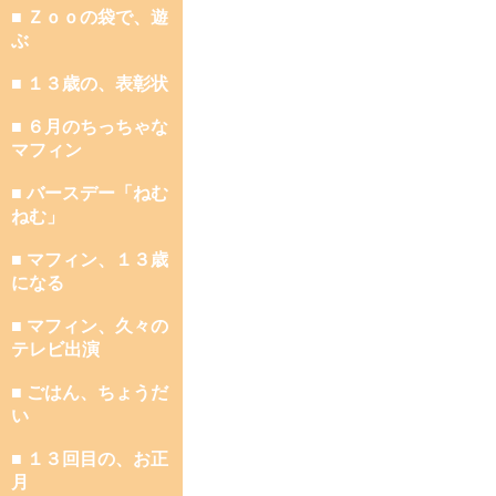
■ Ｚｏｏの袋で、遊
ぶ
■ １３歳の、表彰状
■ ６月のちっちゃな
マフィン
■ バースデー「ねむ
ねむ」
■ マフィン、１３歳
になる
■ マフィン、久々の
テレビ出演
■ ごはん、ちょうだ
い
■ １３回目の、お正
月