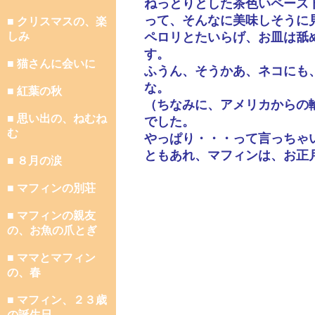
ねっとりとした茶色いペース
って、そんなに美味しそうに
■ クリスマスの、楽
しみ
ペロリとたいらげ、お皿は舐
す。
■ 猫さんに会いに
ふうん、そうかあ、ネコにも
な。
■ 紅葉の秋
（ちなみに、アメリカからの
■ 思い出の、ねむね
でした。
む
やっぱり・・・って言っちゃ
ともあれ、マフィンは、お正
■ ８月の涙
■ マフィンの別荘
■ マフィンの親友
の、お魚の爪とぎ
■ ママとマフィン
の、春
■ マフィン、２３歳
の誕生日