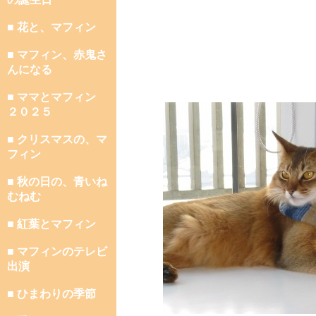
■ 花と、マフィン
■ マフィン、赤鬼さ
んになる
■ ママとマフィン
２０２５
■ クリスマスの、マ
フィン
■ 秋の日の、青いね
むねむ
■ 紅葉とマフィン
■ マフィンのテレビ
出演
■ ひまわりの季節