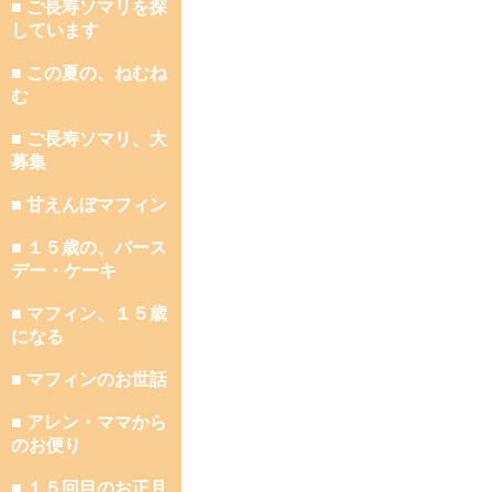
■ ご長寿ソマリを探
しています
■ この夏の、ねむね
む
■ ご長寿ソマリ、大
募集
■ 甘えんぼマフィン
■ １５歳の、バース
デー・ケーキ
■ マフィン、１５歳
になる
■ マフィンのお世話
■ アレン・ママから
のお便り
■ １５回目のお正月