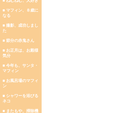
■ ねむねむ、大好き
■ マフィン、８歳に
なる
■ 撮影、成功しまし
た
■ 節分の赤鬼さん
■ お正月は、お殿様
気分
■ 今年も、サンタ・
マフィン
■ お風呂場のマフィ
ン
■ シャワーを浴びる
ネコ
■ またもや、掃除機