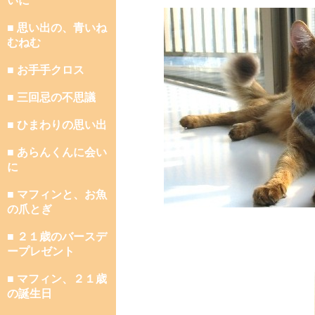
いに
■ 思い出の、青いね
むねむ
■ お手手クロス
■ 三回忌の不思議
■ ひまわりの思い出
■ あらんくんに会い
に
■ マフィンと、お魚
の爪とぎ
■ ２１歳のバースデ
ープレゼント
■ マフィン、２１歳
の誕生日