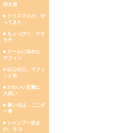
招き猫
■ クリスマスが、や
ってきた
■ ちょっぴり、ヤキ
モチ
■ クールに決めた
マフィン
■ 以心伝心、マフィ
ンと私
■ かわいい災難に
大笑い
■ 暑い日は、ここが
一番
■ シャンプー好き
の、ネコ