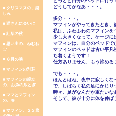
とっとと自分のベッドに行っ
どうしてかなあ・・・。
■ クリスマスの、楽
しみ
多分・・・。
■ 猫さんに会いに
マフィンがやってきたとき、
私は、ふわふわのマフィンを
■ 紅葉の秋
少し大きくなって、ケージに
マフィンは、自分のベッドで
■ 思い出の、ねむね
む
マフィンのベッドは古い平凡
ち着くようです！
■ ８月の涙
仕方ありません、もう諦める
■ マフィンの別荘
でも・・・。
■ マフィンの親友
ほんとはね、夜中に寂しくな
の、お魚の爪とぎ
で、しばらく私の足にかじり
時々、足がなんだか重たいな
■ ママとマフィン
そして、彼が十分に体を伸ば
の、春
■ マフィン、２３歳
の誕生日