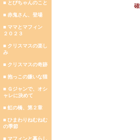
■ とびちゃんのこと
確
■ 赤鬼さん、登場
■ ママとマフィン
２０２３
■ クリスマスの楽し
み
■ クリスマスの奇跡
■ 抱っこの嫌いな猫
■ Ｇジャンで、オシ
ャレに決めて
■ 虹の橋、第２章
■ ひまわりねむねむ
の季節
■ マフィンと暮らし