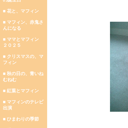
■ 花と、マフィン
■ マフィン、赤鬼さ
んになる
■ ママとマフィン
２０２５
■ クリスマスの、マ
フィン
■ 秋の日の、青いね
むねむ
■ 紅葉とマフィン
■ マフィンのテレビ
出演
■ ひまわりの季節