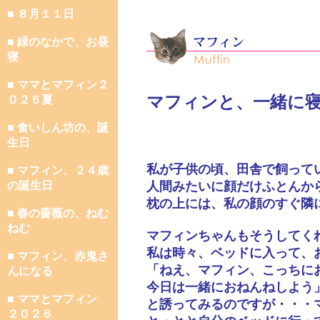
■ ８月１１日
■ 緑のなかで、お昼
寝
■ ママとマフィン２
マフィンと、一緒に
０２６夏
■ 食いしん坊の、誕
生日
私が子供の頃、田舎で飼って
■ マフィン、２４歳
の誕生日
人間みたいに顔だけふとんか
枕の上には、私の顔のすぐ隣
■ 春の薔薇の、ねむ
ねむ
マフィンちゃんもそうしてく
私は時々、ベッドに入って、
■ マフィン、赤鬼さ
「ねえ、マフィン、こっちに
んになる
今日は一緒におねんねしよう
■ ママとマフィン
と誘ってみるのですが・・・
２０２６