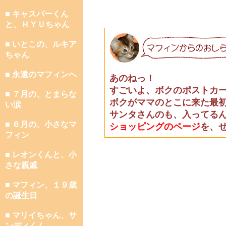
■ キャスパーくん
と、ＨＹＵちゃん
■ いとこの、ルキア
ちゃん
■ 永遠のマフィンへ
あのねっ！
すごいよ、ボクのポストカ
■ ７月の、とまらな
ボクがママのとこに来た最
い涙
サンタさんのも、入ってる
■ ６月の、小さなマ
ショッピングのページ
を、
フィン
■ レオンくんと、小
さな親戚
■ マフィン、１９歳
の誕生日
■ マリイちゃん、サ
ンディくん