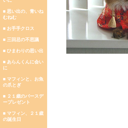
いに
■ 思い出の、青いね
むねむ
■ お手手クロス
■ 三回忌の不思議
■ ひまわりの思い出
■ あらんくんに会い
に
■ マフィンと、お魚
の爪とぎ
■ ２１歳のバースデ
ープレゼント
■ マフィン、２１歳
の誕生日