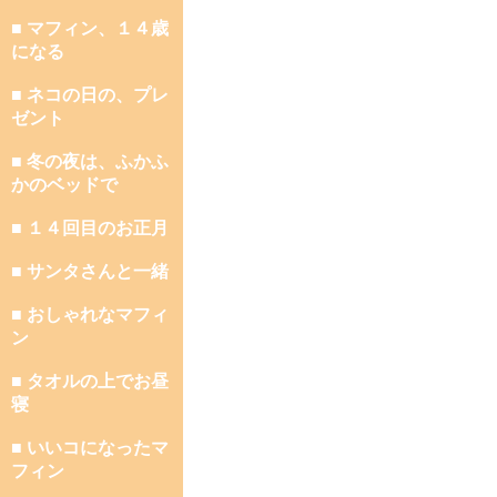
■ マフィン、１４歳
になる
■ ネコの日の、プレ
ゼント
■ 冬の夜は、ふかふ
かのベッドで
■ １４回目のお正月
■ サンタさんと一緒
■ おしゃれなマフィ
ン
■ タオルの上でお昼
寝
■ いいコになったマ
フィン