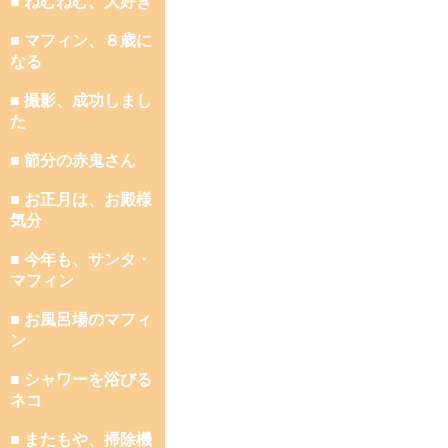
■ ねむねむ、大好き
■ マフィン、８歳に
なる
■ 撮影、成功しまし
た
■ 節分の赤鬼さん
■ お正月は、お殿様
気分
■ 今年も、サンタ・
マフィン
■ お風呂場のマフィ
ン
■ シャワーを浴びる
ネコ
■ またもや、掃除機