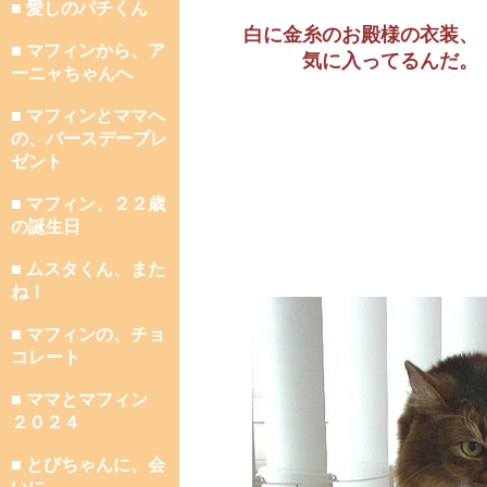
■ 愛しのパチくん
白に金糸のお殿様の衣装、
■ マフィンから、ア
気に入ってるんだ。
ーニャちゃんへ
■ マフィンとママへ
の、バースデープレ
ゼント
■ マフィン、２２歳
の誕生日
■ ムスタくん、また
ね！
■ マフィンの、チョ
コレート
■ ママとマフィン
２０２４
■ とびちゃんに、会