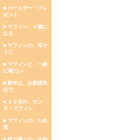
■ バースデー・プレ
ゼント
■ マフィン、４歳に
なる
■ マフィンの、耳そ
うじ
■ マフィンと、一緒
に寝たい
■ 新年は、お殿様気
分で
■ １２月の、サン
タ・マフィン
■ マフィンの、ため
息
■ 紙で遊ぶの、大好