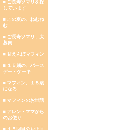
■ ご長寿ソマリを探
しています
■ この夏の、ねむね
む
■ ご長寿ソマリ、大
募集
■ 甘えんぼマフィン
■ １５歳の、バース
デー・ケーキ
■ マフィン、１５歳
になる
■ マフィンのお世話
■ アレン・ママから
のお便り
■ １５回目のお正月