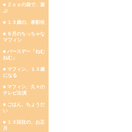
■ Ｚｏｏの袋で、遊
ぶ
■ １３歳の、表彰状
■ ６月のちっちゃな
マフィン
■ バースデー「ねむ
ねむ」
■ マフィン、１３歳
になる
■ マフィン、久々の
テレビ出演
■ ごはん、ちょうだ
い
■ １３回目の、お正
月