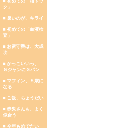
■ 初めての「猫ドッ
ク」
■ 暑いのが、キライ
■ 初めての「血液検
査」
■ お留守番は、大成
功
■ かっこいいっ、
ＧジャンにＧパン
■ マフィン、５歳に
なる
■ ご飯、ちょうだい
■ 赤鬼さんも、よく
似合う
■ 今年もめでたい