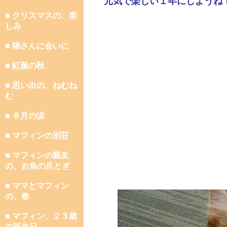
元気で楽しい１年にしようね
■ クリスマスの、楽
しみ
■ 猫さんに会いに
■ 紅葉の秋
■ 思い出の、ねむね
む
■ ８月の涙
■ マフィンの別荘
■ マフィンの親友
の、お魚の爪とぎ
■ ママとマフィン
の、春
■ マフィン、２３歳
の誕生日