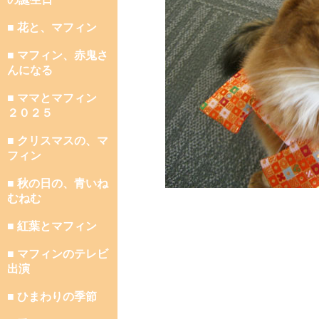
■ 花と、マフィン
■ マフィン、赤鬼さ
んになる
■ ママとマフィン
２０２５
■ クリスマスの、マ
フィン
■ 秋の日の、青いね
むねむ
■ 紅葉とマフィン
■ マフィンのテレビ
出演
■ ひまわりの季節