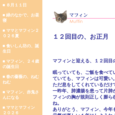
■ ８月１１日
■ 緑のなかで、お昼
寝
■ ママとマフィン２
１２回目の、お正月
０２６夏
■ 食いしん坊の、誕
生日
マフィンと迎える、１２回目
■ マフィン、２４歳
の誕生日
眠っていても、ご飯を食べて
■ 春の薔薇の、ねむ
ていても、マフィンは可愛い
ねむ
ただ息をしてくれているだけ
一昨年、肺濃揚を患って片肺
■ マフィン、赤鬼さ
フィンの胸が規則正しく膨ら
んになる
ね。
■ ママとマフィン
ありがとう、マフィン、今年
２０２６