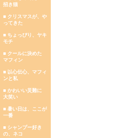
招き猫
■ クリスマスが、や
ってきた
■ ちょっぴり、ヤキ
モチ
■ クールに決めた
マフィン
■ 以心伝心、マフィ
ンと私
■ かわいい災難に
大笑い
■ 暑い日は、ここが
一番
■ シャンプー好き
の、ネコ