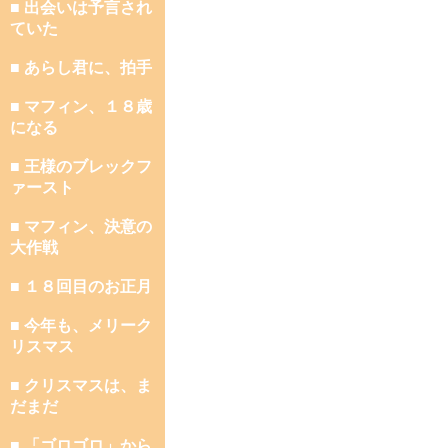
■ 出会いは予言され
ていた
■ あらし君に、拍手
■ マフィン、１８歳
になる
■ 王様のブレックフ
ァースト
■ マフィン、決意の
大作戦
■ １８回目のお正月
■ 今年も、メリーク
リスマス
■ クリスマスは、ま
だまだ
■ 「ゴロゴロ」から