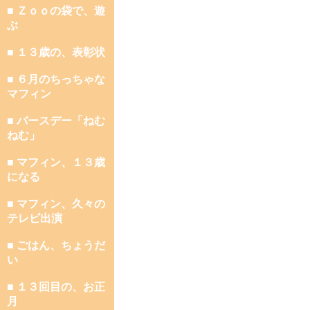
■ Ｚｏｏの袋で、遊
ぶ
■ １３歳の、表彰状
■ ６月のちっちゃな
マフィン
■ バースデー「ねむ
ねむ」
■ マフィン、１３歳
になる
■ マフィン、久々の
テレビ出演
■ ごはん、ちょうだ
い
■ １３回目の、お正
月