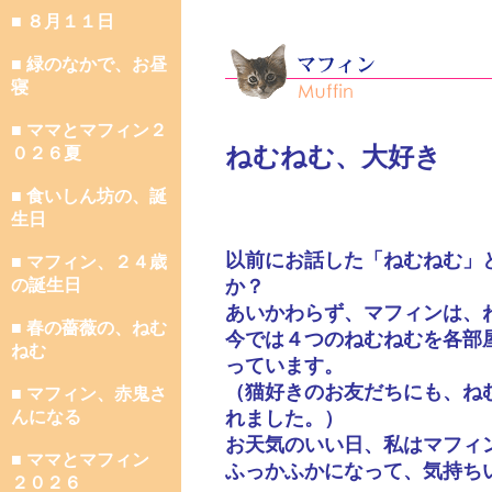
■ ８月１１日
■ 緑のなかで、お昼
寝
■ ママとマフィン２
ねむねむ、大好き
０２６夏
■ 食いしん坊の、誕
生日
以前にお話した「ねむねむ」
■ マフィン、２４歳
の誕生日
か？
あいかわらず、マフィンは、
■ 春の薔薇の、ねむ
今では４つのねむねむを各部
ねむ
っています。
（猫好きのお友だちにも、ね
■ マフィン、赤鬼さ
んになる
れました。）
お天気のいい日、私はマフィ
■ ママとマフィン
ふっかふかになって、気持ち
２０２６