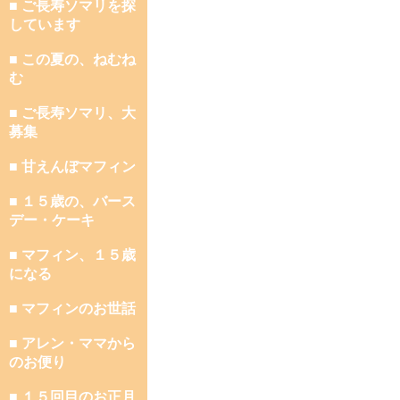
■ ご長寿ソマリを探
しています
■ この夏の、ねむね
む
■ ご長寿ソマリ、大
募集
■ 甘えんぼマフィン
■ １５歳の、バース
デー・ケーキ
■ マフィン、１５歳
になる
■ マフィンのお世話
■ アレン・ママから
のお便り
■ １５回目のお正月