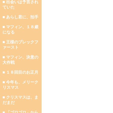
■ 出会いは予言され
ていた
■ あらし君に、拍手
■ マフィン、１８歳
になる
■ 王様のブレックフ
ァースト
■ マフィン、決意の
大作戦
■ １８回目のお正月
■ 今年も、メリーク
リスマス
■ クリスマスは、ま
だまだ
■ 「ゴロゴロ」から