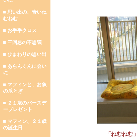
いに
■ 思い出の、青いね
むねむ
■ お手手クロス
■ 三回忌の不思議
■ ひまわりの思い出
■ あらんくんに会い
に
■ マフィンと、お魚
の爪とぎ
■ ２１歳のバースデ
ープレゼント
■ マフィン、２１歳
の誕生日
「ねむねむ