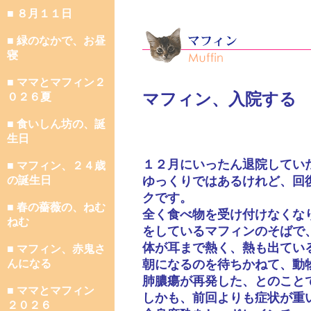
■ ８月１１日
■ 緑のなかで、お昼
寝
■ ママとマフィン２
マフィン、入院する
０２６夏
■ 食いしん坊の、誕
生日
１２月にいったん退院してい
■ マフィン、２４歳
の誕生日
ゆっくりではあるけれど、回
クです。
■ 春の薔薇の、ねむ
全く食べ物を受け付けなくな
ねむ
をしているマフィンのそばで
体が耳まで熱く、熱も出てい
■ マフィン、赤鬼さ
んになる
朝になるのを待ちかねて、動
肺膿瘍が再発した、とのこと
■ ママとマフィン
しかも、前回よりも症状が重
２０２６