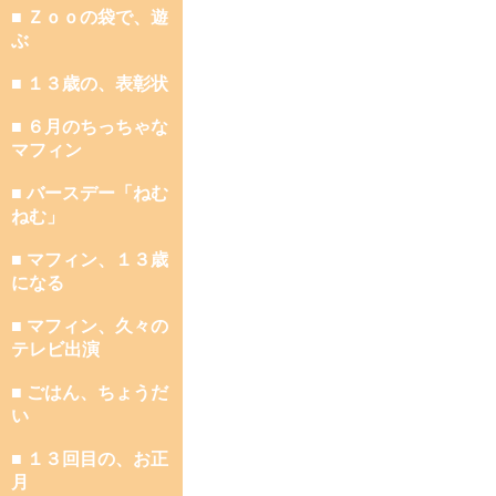
■ Ｚｏｏの袋で、遊
ぶ
■ １３歳の、表彰状
■ ６月のちっちゃな
マフィン
■ バースデー「ねむ
ねむ」
■ マフィン、１３歳
になる
■ マフィン、久々の
テレビ出演
■ ごはん、ちょうだ
い
■ １３回目の、お正
月