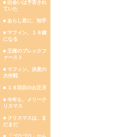
■ 出会いは予言され
ていた
■ あらし君に、拍手
■ マフィン、１８歳
になる
■ 王様のブレックフ
ァースト
■ マフィン、決意の
大作戦
■ １８回目のお正月
■ 今年も、メリーク
リスマス
■ クリスマスは、ま
だまだ
■ 「ゴロゴロ」から