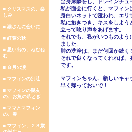
全身麻酔をし、ドレインチュ
私が面会に行くと、マフィン
■ クリスマスの、楽
しみ
身白いネットで覆われ、エリ
私に抱きつき、キスをしよう
■ 猫さんに会いに
立って唸り声をあげます。
それでも、私がいつものよう
■ 紅葉の秋
ました。
■ 思い出の、ねむね
肺の洗浄は、まだ何回か続く
む
それで良くなってくれれば、
です。
■ ８月の涙
マフィンちゃん、新しいキャ
■ マフィンの別荘
早く帰っておいで！
■ マフィンの親友
の、お魚の爪とぎ
■ ママとマフィン
の、春
■ マフィン、２３歳
の誕生日