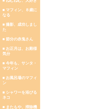
■ ねむねむ、大好き
■ マフィン、８歳に
なる
■ 撮影、成功しまし
た
■ 節分の赤鬼さん
■ お正月は、お殿様
気分
■ 今年も、サンタ・
マフィン
■ お風呂場のマフィ
ン
■ シャワーを浴びる
ネコ
■ またもや、掃除機