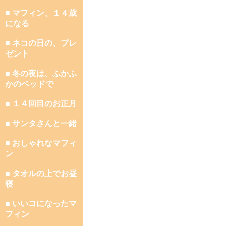
■ マフィン、１４歳
になる
■ ネコの日の、プレ
ゼント
■ 冬の夜は、ふかふ
かのベッドで
■ １４回目のお正月
■ サンタさんと一緒
■ おしゃれなマフィ
ン
■ タオルの上でお昼
寝
■ いいコになったマ
フィン