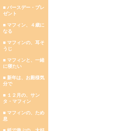
■ バースデー・プレ
ゼント
■ マフィン、４歳に
なる
■ マフィンの、耳そ
うじ
■ マフィンと、一緒
に寝たい
■ 新年は、お殿様気
分で
■ １２月の、サン
タ・マフィン
■ マフィンの、ため
息
■ 紙で遊ぶの、大好