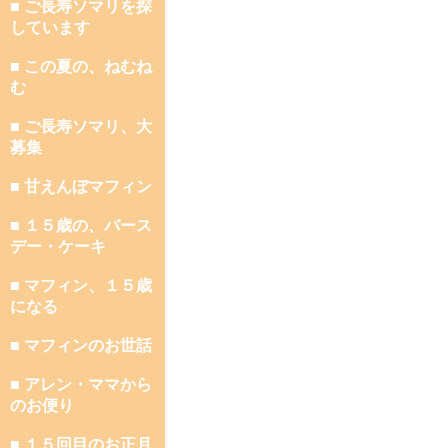
■ ご長寿ソマリを探
しています
■ この夏の、ねむね
む
■ ご長寿ソマリ、大
募集
■ 甘えんぼマフィン
■ １５歳の、バース
デー・ケーキ
■ マフィン、１５歳
になる
■ マフィンのお世話
■ アレン・ママから
のお便り
■ １５回目のお正月