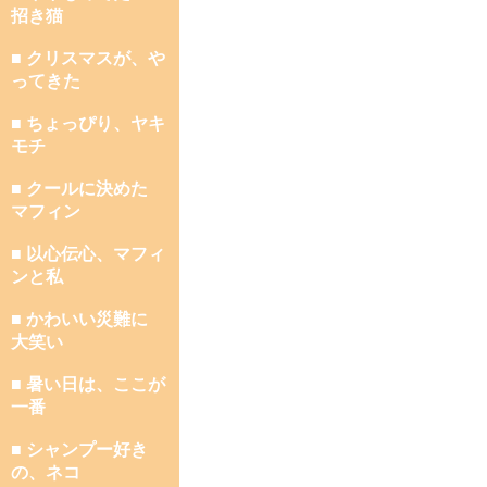
招き猫
■ クリスマスが、や
ってきた
■ ちょっぴり、ヤキ
モチ
■ クールに決めた
マフィン
■ 以心伝心、マフィ
ンと私
■ かわいい災難に
大笑い
■ 暑い日は、ここが
一番
■ シャンプー好き
の、ネコ