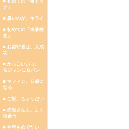
■ 初めての「猫ドッ
ク」
■ 暑いのが、キライ
■ 初めての「血液検
査」
■ お留守番は、大成
功
■ かっこいいっ、
ＧジャンにＧパン
■ マフィン、５歳に
なる
■ ご飯、ちょうだい
■ 赤鬼さんも、よく
似合う
■ 今年もめでたい