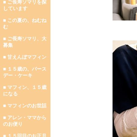
■ ご長寿ソマリを探
しています
■ この夏の、ねむね
む
■ ご長寿ソマリ、大
募集
■ 甘えんぼマフィン
■ １５歳の、バース
デー・ケーキ
■ マフィン、１５歳
になる
■ マフィンのお世話
■ アレン・ママから
のお便り
■ １５回目のお正月