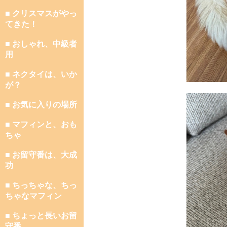
■ クリスマスがやっ
てきた！
■ おしゃれ、中級者
用
■ ネクタイは、いか
が？
■ お気に入りの場所
■ マフィンと、おも
ちゃ
■ お留守番は、大成
功
■ ちっちゃな、ちっ
ちゃなマフィン
■ ちょっと長いお留
守番