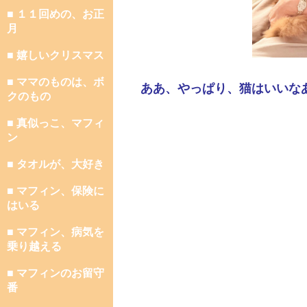
■ １１回めの、お正
月
■ 嬉しいクリスマス
■ ママのものは、ボ
ああ、やっぱり、猫はいいな
クのもの
■ 真似っこ、マフィ
ン
■ タオルが、大好き
■ マフィン、保険に
はいる
■ マフィン、病気を
乗り越える
■ マフィンのお留守
番