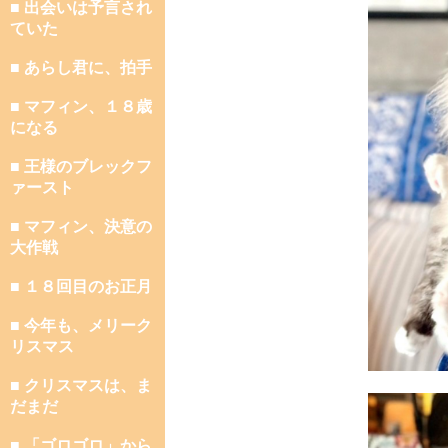
■ 出会いは予言され
ていた
■ あらし君に、拍手
■ マフィン、１８歳
になる
■ 王様のブレックフ
ァースト
■ マフィン、決意の
大作戦
■ １８回目のお正月
■ 今年も、メリーク
リスマス
■ クリスマスは、ま
だまだ
■ 「ゴロゴロ」から