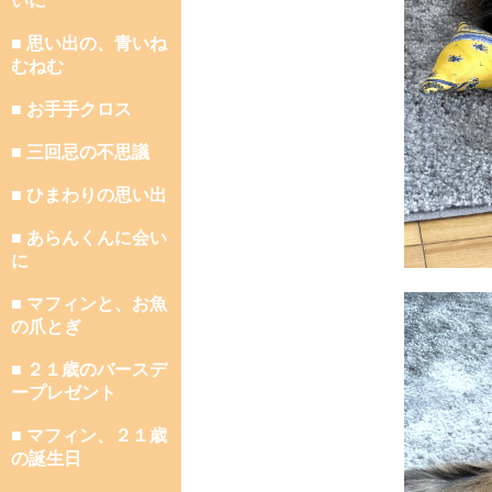
いに
■ 思い出の、青いね
むねむ
■ お手手クロス
■ 三回忌の不思議
■ ひまわりの思い出
■ あらんくんに会い
に
■ マフィンと、お魚
の爪とぎ
■ ２１歳のバースデ
ープレゼント
■ マフィン、２１歳
の誕生日