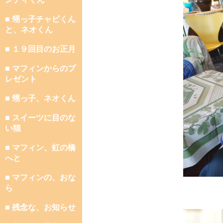
■ 甥っ子チャビくん
と、ネオくん
■ １９回目のお正月
■ マフィンからのプ
レゼント
■ 甥っ子、ネオくん
■ スイーツに目のな
い猫
■ マフィン、虹の橋
へと
■ マフィンの、おな
ら
■ 残念な、お知らせ