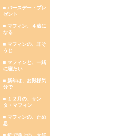
■ バースデー・プレ
ゼント
■ マフィン、４歳に
なる
■ マフィンの、耳そ
うじ
■ マフィンと、一緒
に寝たい
■ 新年は、お殿様気
分で
■ １２月の、サン
タ・マフィン
■ マフィンの、ため
息
■ 紙で遊ぶの、大好