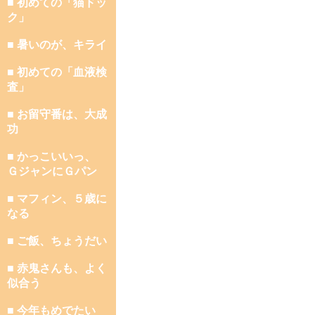
■ 初めての「猫ドッ
ク」
■ 暑いのが、キライ
■ 初めての「血液検
査」
■ お留守番は、大成
功
■ かっこいいっ、
ＧジャンにＧパン
■ マフィン、５歳に
なる
■ ご飯、ちょうだい
■ 赤鬼さんも、よく
似合う
■ 今年もめでたい