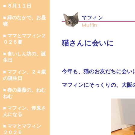
■ ８月１１日
■ 緑のなかで、お昼
寝
■ ママとマフィン２
猫さんに会いに
０２６夏
■ 食いしん坊の、誕
生日
今年も、猫のお友だちに会い
■ マフィン、２４歳
の誕生日
マフィンにそっくりの、大阪
■ 春の薔薇の、ねむ
ねむ
■ マフィン、赤鬼さ
んになる
■ ママとマフィン
２０２６