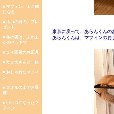
■ マフィン、１４歳
になる
■ ネコの日の、プレ
ゼント
東京に戻って、あらんくんの
■ 冬の夜は、ふかふ
あらんくんは、マフィンのお
かのベッドで
■ １４回目のお正月
■ サンタさんと一緒
■ おしゃれなマフィ
ン
■ タオルの上でお昼
寝
■ いいコになったマ
フィン