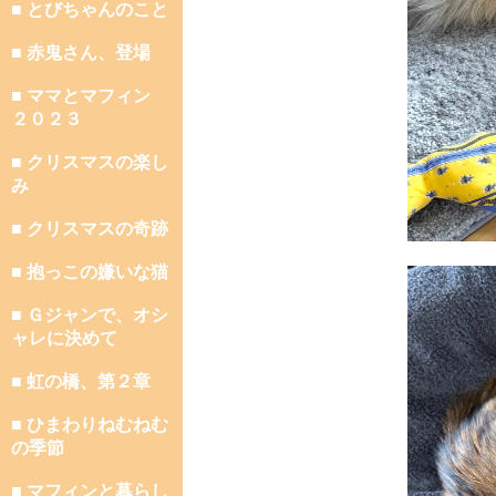
■ とびちゃんのこと
■ 赤鬼さん、登場
■ ママとマフィン
２０２３
■ クリスマスの楽し
み
■ クリスマスの奇跡
■ 抱っこの嫌いな猫
■ Ｇジャンで、オシ
ャレに決めて
■ 虹の橋、第２章
■ ひまわりねむねむ
の季節
■ マフィンと暮らし