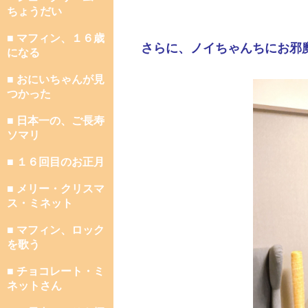
ちょうだい
■ マフィン、１６歳
さらに、ノイちゃんちにお邪
になる
■ おにいちゃんが見
つかった
■ 日本一の、ご長寿
ソマリ
■ １６回目のお正月
■ メリー・クリスマ
ス・ミネット
■ マフィン、ロック
を歌う
■ チョコレート・ミ
ネットさん