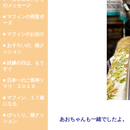
のメッセージ
■ マフィンの得意ポ
ーズ
■ マフィンのお泊り
■ おそろいの、猫ク
ッション
■ 試練の日は、もう
すぐ
■ 日本一のご長寿ソ
マリ ２０１９
■ マフィン、１７歳
になる
■ びっくり、猫クッ
あおちゃんも一緒でしたよ。
ション