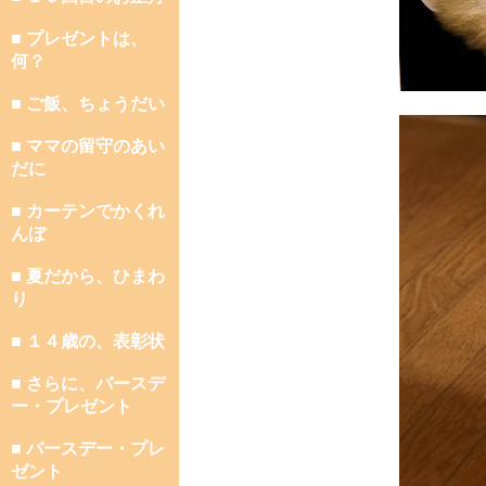
■ プレゼントは、
何？
■ ご飯、ちょうだい
■ ママの留守のあい
だに
■ カーテンでかくれ
んぼ
■ 夏だから、ひまわ
り
■ １４歳の、表彰状
■ さらに、バースデ
ー・プレゼント
■ バースデー・プレ
ゼント