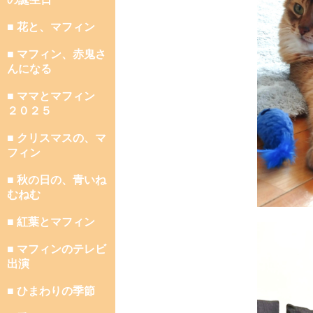
■ 花と、マフィン
■ マフィン、赤鬼さ
んになる
■ ママとマフィン
２０２５
■ クリスマスの、マ
フィン
■ 秋の日の、青いね
むねむ
■ 紅葉とマフィン
■ マフィンのテレビ
出演
■ ひまわりの季節