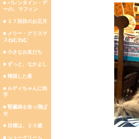
■ バレンタイン・デ
ーの、マフィン
■ １７回目のお正月
■ メリー・クリスマ
スねむねむ
■ 小さなお友だち
■ ずっと、なかよし
■ 帰国した夜
■ ルディちゃんに拍
手
■ 腎臓病を吹っ飛ば
せ
■ 目標は、２０歳
■ シュークリーム