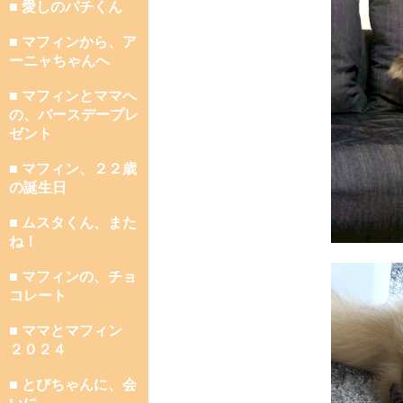
■ 愛しのパチくん
■ マフィンから、ア
ーニャちゃんへ
■ マフィンとママへ
の、バースデープレ
ゼント
■ マフィン、２２歳
の誕生日
■ ムスタくん、また
ね！
■ マフィンの、チョ
コレート
■ ママとマフィン
２０２４
■ とびちゃんに、会