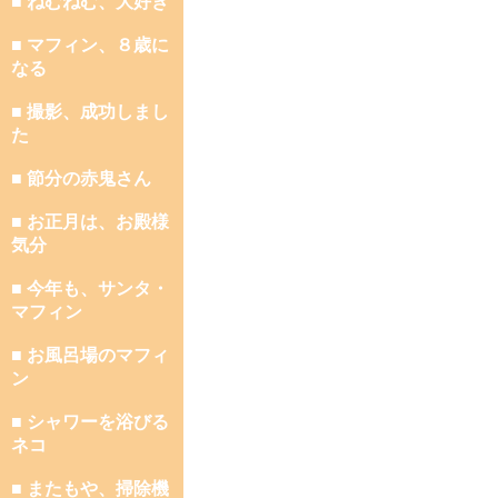
■ ねむねむ、大好き
■ マフィン、８歳に
なる
■ 撮影、成功しまし
た
■ 節分の赤鬼さん
■ お正月は、お殿様
気分
■ 今年も、サンタ・
マフィン
■ お風呂場のマフィ
ン
■ シャワーを浴びる
ネコ
■ またもや、掃除機