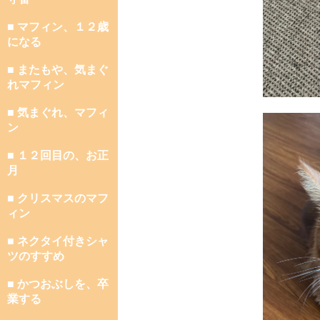
■ マフィン、１２歳
になる
■ またもや、気まぐ
れマフィン
■ 気まぐれ、マフィ
ン
■ １２回目の、お正
月
■ クリスマスのマフ
ィン
■ ネクタイ付きシャ
ツのすすめ
■ かつおぶしを、卒
業する