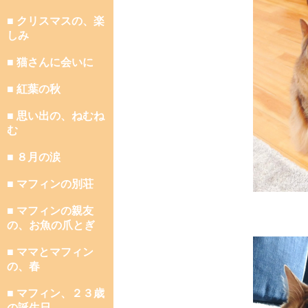
■ クリスマスの、楽
しみ
■ 猫さんに会いに
■ 紅葉の秋
■ 思い出の、ねむね
む
■ ８月の涙
■ マフィンの別荘
■ マフィンの親友
の、お魚の爪とぎ
■ ママとマフィン
の、春
■ マフィン、２３歳
の誕生日