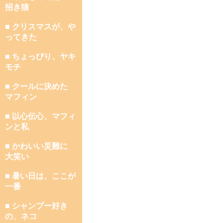
招き猫
■ クリスマスが、や
ってきた
■ ちょっぴり、ヤキ
モチ
■ クールに決めた
マフィン
■ 以心伝心、マフィ
ンと私
■ かわいい災難に
大笑い
■ 暑い日は、ここが
一番
■ シャンプー好き
の、ネコ