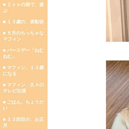
■ Ｚｏｏの袋で、遊
ぶ
■ １３歳の、表彰状
■ ６月のちっちゃな
マフィン
■ バースデー「ねむ
ねむ」
■ マフィン、１３歳
になる
■ マフィン、久々の
テレビ出演
■ ごはん、ちょうだ
い
■ １３回目の、お正
月