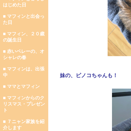
はじめた日
■ マフィンと出会っ
た日
■ マフィン、２０歳
の誕生日
■ 赤いベレーの、オ
シャレの春
■ マフィンは、出張
中
妹の、ピノコちゃんも！
■ ママとマフィン
■ マフィンからのク
リスマス・プレゼン
ト
■ ７ニャン家族を紹
介します