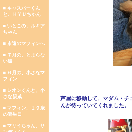
■ キャスパーくん
と、ＨＹＵちゃん
■ いとこの、ルキア
ちゃん
■ 永遠のマフィンへ
■ ７月の、とまらな
い涙
■ ６月の、小さなマ
フィン
■ レオンくんと、小
さな親戚
芦屋に移動して、マダム・チ
んが待っていてくれました。
■ マフィン、１９歳
の誕生日
■ マリイちゃん、サ
ンディくん