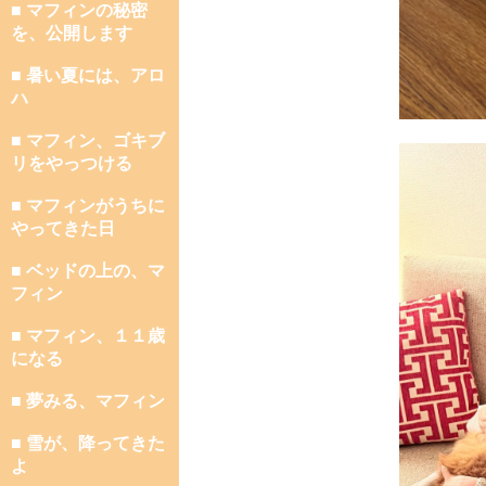
■ マフィンの秘密
を、公開します
■ 暑い夏には、アロ
ハ
■ マフィン、ゴキブ
リをやっつける
■ マフィンがうちに
やってきた日
■ ベッドの上の、マ
フィン
■ マフィン、１１歳
になる
■ 夢みる、マフィン
■ 雪が、降ってきた
よ