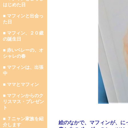
はじめた日
■ マフィンと出会っ
た日
■ マフィン、２０歳
の誕生日
■ 赤いベレーの、オ
シャレの春
■ マフィンは、出張
中
■ ママとマフィン
■ マフィンからのク
リスマス・プレゼン
ト
■ ７ニャン家族を紹
絵のなかで、マフィンが、に
介します