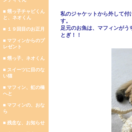
■ 甥っ子チャビくん
私のジャケットから外して付
と、ネオくん
す。
足元のお魚は、マフィンがう
■ １９回目のお正月
とぎ！！
■ マフィンからのプ
レゼント
■ 甥っ子、ネオくん
■ スイーツに目のな
い猫
■ マフィン、虹の橋
へと
■ マフィンの、おな
ら
■ 残念な、お知らせ