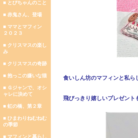
■ とびちゃんのこと
■ 赤鬼さん、登場
■ ママとマフィン
２０２３
■ クリスマスの楽し
み
■ クリスマスの奇跡
■ 抱っこの嫌いな猫
食いしん坊のマフィンと私ら
■ Ｇジャンで、オシ
ャレに決めて
飛びっきり嬉しいプレゼント
■ 虹の橋、第２章
■ ひまわりねむねむ
の季節
■ マフィンと暮らし