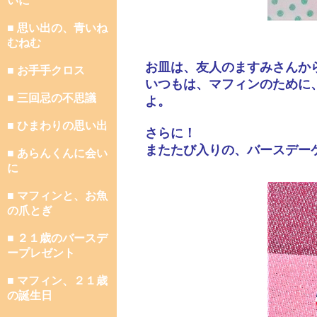
いに
■ 思い出の、青いね
むねむ
お皿は、友人のますみさんか
■ お手手クロス
いつもは、マフィンのために
■ 三回忌の不思議
よ。
■ ひまわりの思い出
さらに！
またたび入りの、バースデー
■ あらんくんに会い
に
■ マフィンと、お魚
の爪とぎ
■ ２１歳のバースデ
ープレゼント
■ マフィン、２１歳
の誕生日