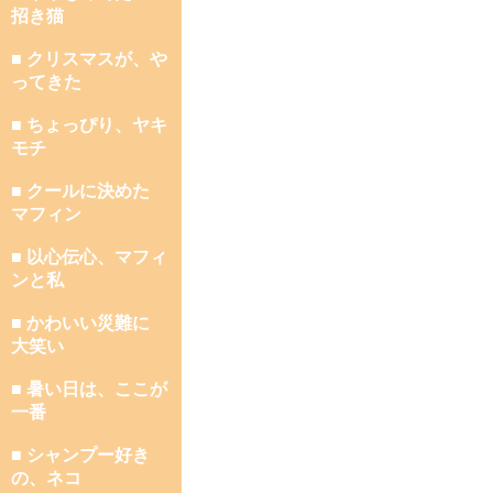
招き猫
■ クリスマスが、や
ってきた
■ ちょっぴり、ヤキ
モチ
■ クールに決めた
マフィン
■ 以心伝心、マフィ
ンと私
■ かわいい災難に
大笑い
■ 暑い日は、ここが
一番
■ シャンプー好き
の、ネコ