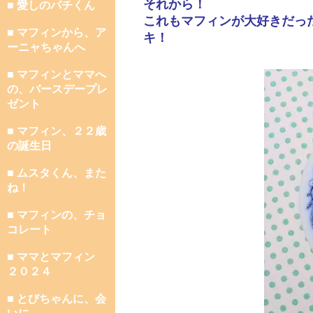
それから！
■ 愛しのパチくん
これもマフィンが大好きだっ
■ マフィンから、ア
キ！
ーニャちゃんへ
■ マフィンとママへ
の、バースデープレ
ゼント
■ マフィン、２２歳
の誕生日
■ ムスタくん、また
ね！
■ マフィンの、チョ
コレート
■ ママとマフィン
２０２４
■ とびちゃんに、会