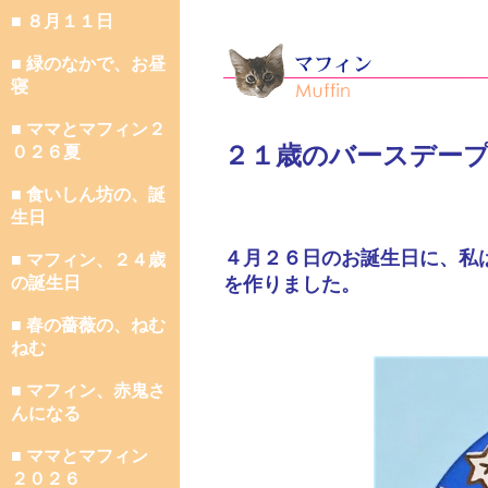
■ ８月１１日
■ 緑のなかで、お昼
寝
■ ママとマフィン２
２１歳のバースデー
０２６夏
■ 食いしん坊の、誕
生日
４月２６日のお誕生日に、私
■ マフィン、２４歳
の誕生日
を作りました。
■ 春の薔薇の、ねむ
ねむ
■ マフィン、赤鬼さ
んになる
■ ママとマフィン
２０２６