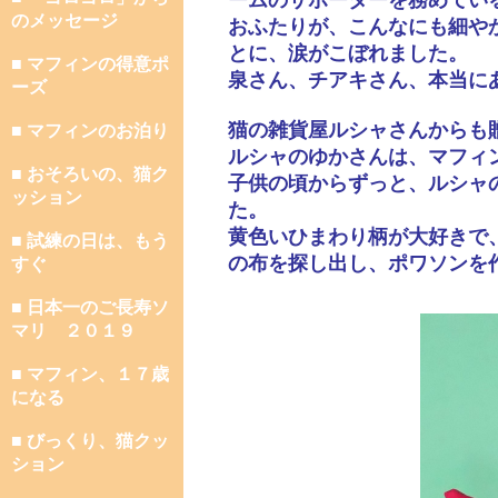
ームのサポーターを務めてい
のメッセージ
おふたりが、こんなにも細や
とに、涙がこぼれました。
■ マフィンの得意ポ
泉さん、チアキさん、本当に
ーズ
猫の雑貨屋ルシャさんからも
■ マフィンのお泊り
ルシャのゆかさんは、マフィ
■ おそろいの、猫ク
子供の頃からずっと、ルシャ
ッション
た。
黄色いひまわり柄が大好きで
■ 試練の日は、もう
の布を探し出し、ポワソンを
すぐ
■ 日本一のご長寿ソ
マリ ２０１９
■ マフィン、１７歳
になる
■ びっくり、猫クッ
ション