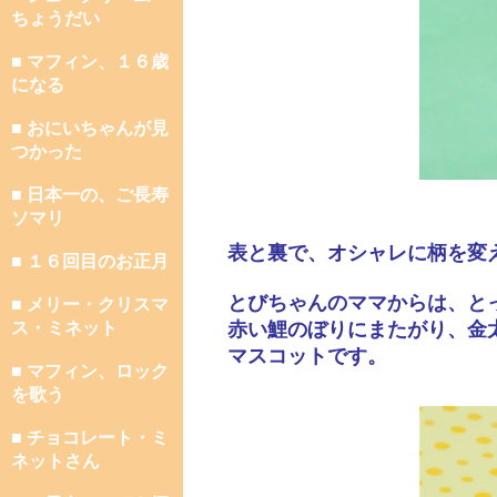
ちょうだい
■ マフィン、１６歳
になる
■ おにいちゃんが見
つかった
■ 日本一の、ご長寿
ソマリ
表と裏で、オシャレに柄を変
■ １６回目のお正月
とびちゃんのママからは、と
■ メリー・クリスマ
ス・ミネット
赤い鯉のぼりにまたがり、金
マスコットです。
■ マフィン、ロック
を歌う
■ チョコレート・ミ
ネットさん