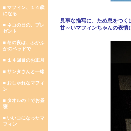
■ マフィン、１４歳
になる
見事な描写に、ため息をつく
■ ネコの日の、プレ
甘～いマフィンちゃんの表情
ゼント
■ 冬の夜は、ふかふ
かのベッドで
■ １４回目のお正月
■ サンタさんと一緒
■ おしゃれなマフィ
ン
■ タオルの上でお昼
寝
■ いいコになったマ
フィン