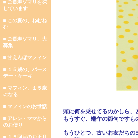
■ ご長寿ソマリを探
しています
■ この夏の、ねむね
む
■ ご長寿ソマリ、大
募集
■ 甘えんぼマフィン
■ １５歳の、バース
デー・ケーキ
■ マフィン、１５歳
になる
■ マフィンのお世話
頭に何を乗せてるのかしら、
■ アレン・ママから
もうすぐ、端午の節句ですも
のお便り
もうひとつ、古いお友だちの
■ １５回目のお正月