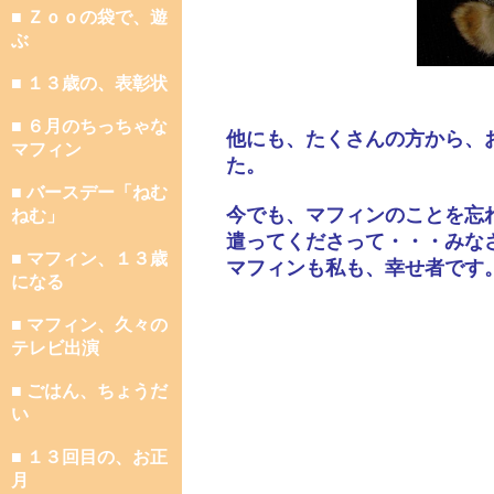
■ Ｚｏｏの袋で、遊
ぶ
■ １３歳の、表彰状
■ ６月のちっちゃな
他にも、たくさんの方から、
マフィン
た。
■ バースデー「ねむ
今でも、マフィンのことを忘
ねむ」
遣ってくださって・・・みな
■ マフィン、１３歳
マフィンも私も、幸せ者です
になる
■ マフィン、久々の
テレビ出演
■ ごはん、ちょうだ
い
■ １３回目の、お正
月