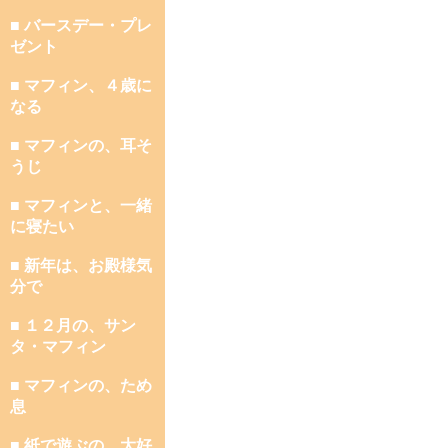
■ バースデー・プレ
ゼント
■ マフィン、４歳に
なる
■ マフィンの、耳そ
うじ
■ マフィンと、一緒
に寝たい
■ 新年は、お殿様気
分で
■ １２月の、サン
タ・マフィン
■ マフィンの、ため
息
■ 紙で遊ぶの、大好