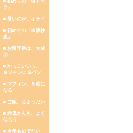
■ 初めての「猫ドッ
ク」
■ 暑いのが、キライ
■ 初めての「血液検
査」
■ お留守番は、大成
功
■ かっこいいっ、
ＧジャンにＧパン
■ マフィン、５歳に
なる
■ ご飯、ちょうだい
■ 赤鬼さんも、よく
似合う
■ 今年もめでたい