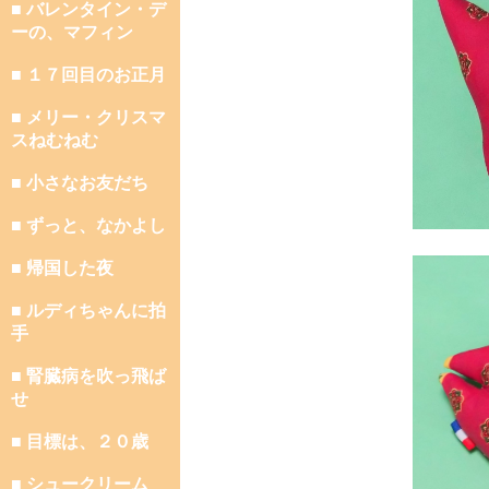
■ バレンタイン・デ
ーの、マフィン
■ １７回目のお正月
■ メリー・クリスマ
スねむねむ
■ 小さなお友だち
■ ずっと、なかよし
■ 帰国した夜
■ ルディちゃんに拍
手
■ 腎臓病を吹っ飛ば
せ
■ 目標は、２０歳
■ シュークリーム