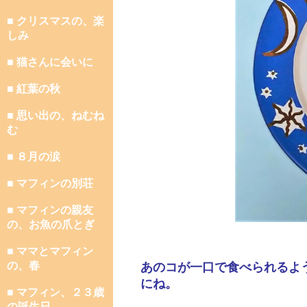
■ クリスマスの、楽
しみ
■ 猫さんに会いに
■ 紅葉の秋
■ 思い出の、ねむね
む
■ ８月の涙
■ マフィンの別荘
■ マフィンの親友
の、お魚の爪とぎ
■ ママとマフィン
の、春
あのコが一口で食べられるよ
にね。
■ マフィン、２３歳
の誕生日