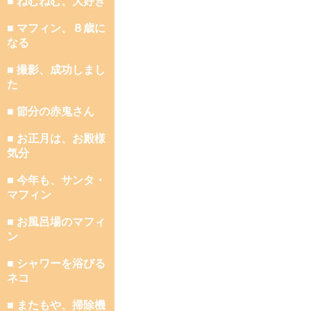
■ ねむねむ、大好き
■ マフィン、８歳に
なる
■ 撮影、成功しまし
た
■ 節分の赤鬼さん
■ お正月は、お殿様
気分
■ 今年も、サンタ・
マフィン
■ お風呂場のマフィ
ン
■ シャワーを浴びる
ネコ
■ またもや、掃除機