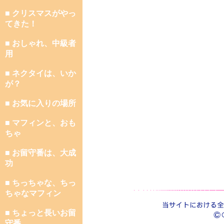
■ クリスマスがやっ
てきた！
■ おしゃれ、中級者
用
■ ネクタイは、いか
が？
■ お気に入りの場所
■ マフィンと、おも
ちゃ
■ お留守番は、大成
功
■ ちっちゃな、ちっ
ちゃなマフィン
■ ちょっと長いお留
守番