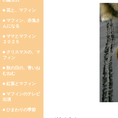
■ 花と、マフィン
■ マフィン、赤鬼さ
んになる
■ ママとマフィン
２０２５
■ クリスマスの、マ
フィン
■ 秋の日の、青いね
むねむ
■ 紅葉とマフィン
■ マフィンのテレビ
出演
■ ひまわりの季節