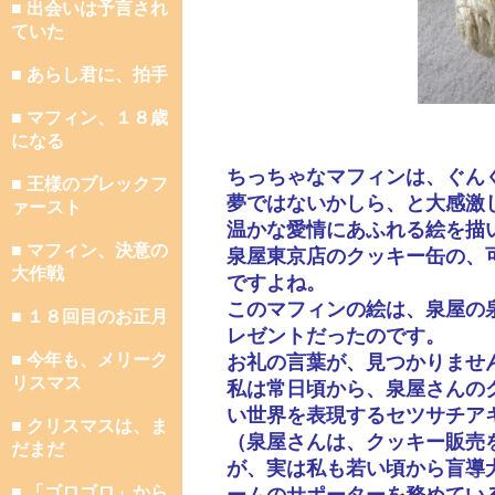
■ 出会いは予言され
ていた
■ あらし君に、拍手
■ マフィン、１８歳
になる
ちっちゃなマフィンは、ぐん
■ 王様のブレックフ
夢ではないかしら、と大感激
ァースト
温かな愛情にあふれる絵を描
■ マフィン、決意の
泉屋東京店のクッキー缶の、
大作戦
ですよね。
このマフィンの絵は、泉屋の
■ １８回目のお正月
レゼントだったのです。
■ 今年も、メリーク
お礼の言葉が、見つかりませ
リスマス
私は常日頃から、泉屋さんの
い世界を表現するセツサチア
■ クリスマスは、ま
（泉屋さんは、クッキー販売
だまだ
が、実は私も若い頃から盲導
■ 「ゴロゴロ」から