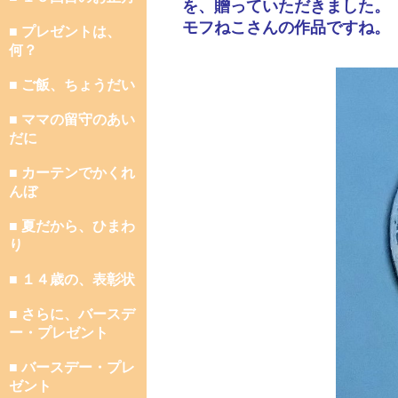
を、贈っていただきました。
モフねこさんの作品ですね。
■ プレゼントは、
何？
■ ご飯、ちょうだい
■ ママの留守のあい
だに
■ カーテンでかくれ
んぼ
■ 夏だから、ひまわ
り
■ １４歳の、表彰状
■ さらに、バースデ
ー・プレゼント
■ バースデー・プレ
ゼント