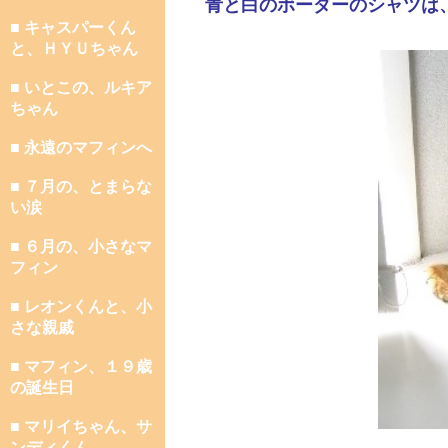
青と白のボーダーのシャツは
■ キャスパーくん
と、ＨＹＵちゃん
■ いとこの、ルキア
ちゃん
■ 永遠のマフィンへ
■ ７月の、とまらな
い涙
■ ６月の、小さなマ
フィン
■ レオンくんと、小
さな親戚
■ マフィン、１９歳
の誕生日
■ マリイちゃん、サ
ンディくん