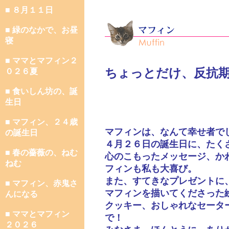
■ ８月１１日
■ 緑のなかで、お昼
寝
■ ママとマフィン２
ちょっとだけ、反抗
０２６夏
■ 食いしん坊の、誕
生日
■ マフィン、２４歳
マフィンは、なんて幸せ者で
の誕生日
４月２６日の誕生日に、たく
■ 春の薔薇の、ねむ
心のこもったメッセージ、か
ねむ
フィンも私も大喜び。
また、すてきなプレゼントに
■ マフィン、赤鬼さ
マフィンを描いてくださった
んになる
クッキー、おしゃれなセータ
■ ママとマフィン
で！
２０２６