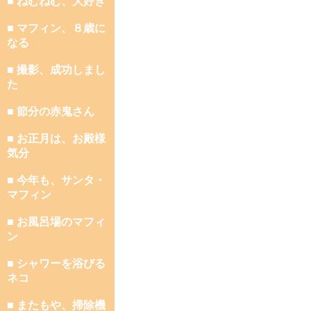
■ ねむねむ、大好き
■ マフィン、８歳に
なる
■ 撮影、成功しまし
た
■ 節分の赤鬼さん
■ お正月は、お殿様
気分
■ 今年も、サンタ・
マフィン
■ お風呂場のマフィ
ン
■ シャワーを浴びる
ネコ
■ またもや、掃除機