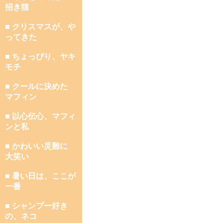
招き猫
■ クリスマスが、や
ってきた
■ ちょっぴり、ヤキ
モチ
■ クールに決めた
マフィン
■ 以心伝心、マフィ
ンと私
■ かわいい災難に
大笑い
■ 暑い日は、ここが
一番
■ シャンプー好き
の、ネコ