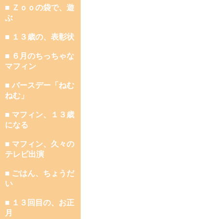
■ Ｚｏｏの袋で、遊
ぶ
■ １３歳の、表彰状
■ ６月のちっちゃな
マフィン
■ バースデー「ねむ
ねむ」
■ マフィン、１３歳
になる
■ マフィン、久々の
テレビ出演
■ ごはん、ちょうだ
い
■ １３回目の、お正
月