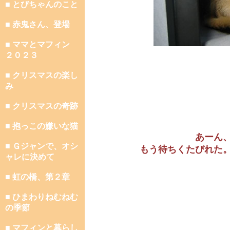
■ とびちゃんのこと
■ 赤鬼さん、登場
■ ママとマフィン
２０２３
■ クリスマスの楽し
み
■ クリスマスの奇跡
■ 抱っこの嫌いな猫
あーん
■ Ｇジャンで、オシ
もう待ちくたびれた
ャレに決めて
■ 虹の橋、第２章
■ ひまわりねむねむ
の季節
■ マフィンと暮らし