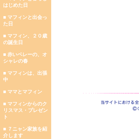
はじめた日
■ マフィンと出会っ
た日
■ マフィン、２０歳
の誕生日
■ 赤いベレーの、オ
シャレの春
■ マフィンは、出張
中
■ ママとマフィン
■ マフィンからのク
リスマス・プレゼン
ト
■ ７ニャン家族を紹
介します