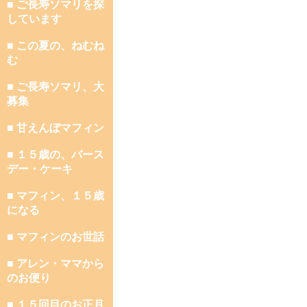
■ ご長寿ソマリを探
しています
■ この夏の、ねむね
む
■ ご長寿ソマリ、大
募集
■ 甘えんぼマフィン
■ １５歳の、バース
デー・ケーキ
■ マフィン、１５歳
になる
■ マフィンのお世話
■ アレン・ママから
のお便り
■ １５回目のお正月