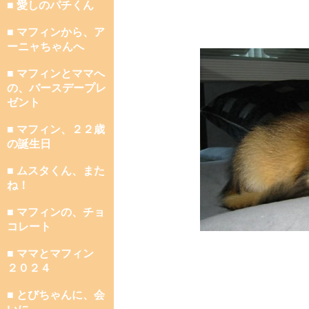
■ 愛しのパチくん
■ マフィンから、ア
ーニャちゃんへ
■ マフィンとママへ
の、バースデープレ
ゼント
■ マフィン、２２歳
の誕生日
■ ムスタくん、また
ね！
■ マフィンの、チョ
コレート
■ ママとマフィン
２０２４
■ とびちゃんに、会