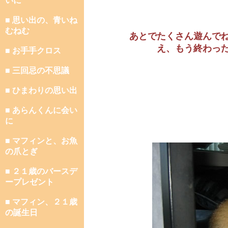
いに
■ 思い出の、青いね
むねむ
あとでたくさん遊んで
え、もう終わっ
■ お手手クロス
■ 三回忌の不思議
■ ひまわりの思い出
■ あらんくんに会い
に
■ マフィンと、お魚
の爪とぎ
■ ２１歳のバースデ
ープレゼント
■ マフィン、２１歳
の誕生日