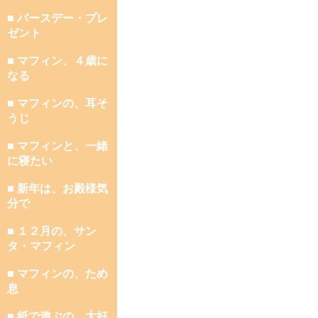
■ バースデー・プレ
ゼント
■ マフィン、４歳に
なる
■ マフィンの、耳そ
うじ
■ マフィンと、一緒
に寝たい
■ 新年は、お殿様気
分で
■ １２月の、サン
タ・マフィン
■ マフィンの、ため
息
■ 紙で遊ぶの、大好