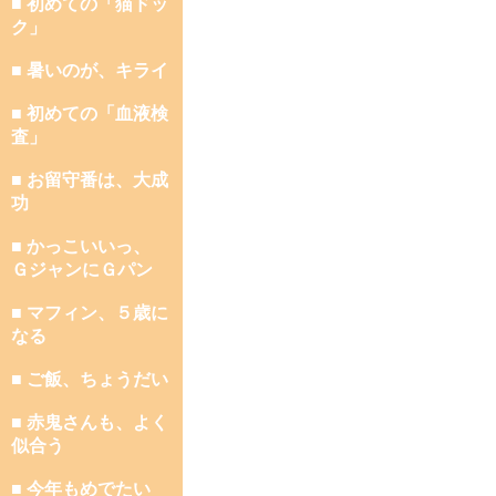
■ 初めての「猫ドッ
ク」
■ 暑いのが、キライ
■ 初めての「血液検
査」
■ お留守番は、大成
功
■ かっこいいっ、
ＧジャンにＧパン
■ マフィン、５歳に
なる
■ ご飯、ちょうだい
■ 赤鬼さんも、よく
似合う
■ 今年もめでたい