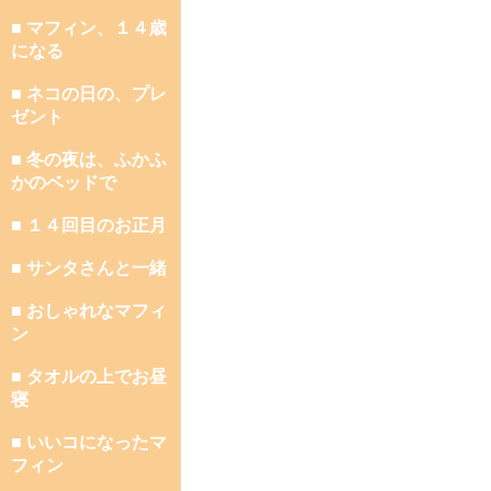
■ マフィン、１４歳
になる
■ ネコの日の、プレ
ゼント
■ 冬の夜は、ふかふ
かのベッドで
■ １４回目のお正月
■ サンタさんと一緒
■ おしゃれなマフィ
ン
■ タオルの上でお昼
寝
■ いいコになったマ
フィン