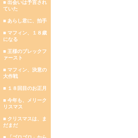
■ 出会いは予言され
ていた
■ あらし君に、拍手
■ マフィン、１８歳
になる
■ 王様のブレックフ
ァースト
■ マフィン、決意の
大作戦
■ １８回目のお正月
■ 今年も、メリーク
リスマス
■ クリスマスは、ま
だまだ
■ 「ゴロゴロ」から