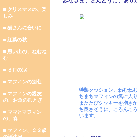
みなさま、ほんとうに、あり
■ クリスマスの、楽
しみ
■ 猫さんに会いに
■ 紅葉の秋
■ 思い出の、ねむね
む
■ ８月の涙
■ マフィンの別荘
特製クッション、ねむね
■ マフィンの親友
ちまちマフィンの気に入
の、お魚の爪とぎ
またたびクッキーを抱き
ち良さそうに、ころんこ
■ ママとマフィン
います。
の、春
■ マフィン、２３歳
の誕生日