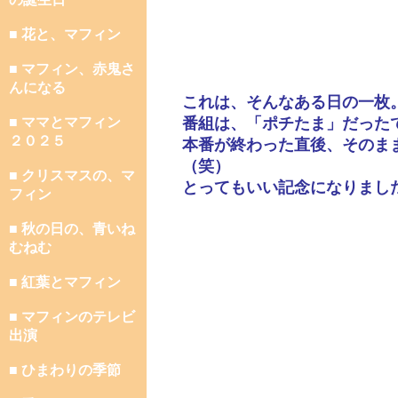
■ 花と、マフィン
■ マフィン、赤鬼さ
んになる
これは、そんなある日の一枚
■ ママとマフィン
番組は、「ポチたま」だった
２０２５
本番が終わった直後、そのま
（笑）
■ クリスマスの、マ
とってもいい記念になりまし
フィン
■ 秋の日の、青いね
むねむ
■ 紅葉とマフィン
■ マフィンのテレビ
出演
■ ひまわりの季節