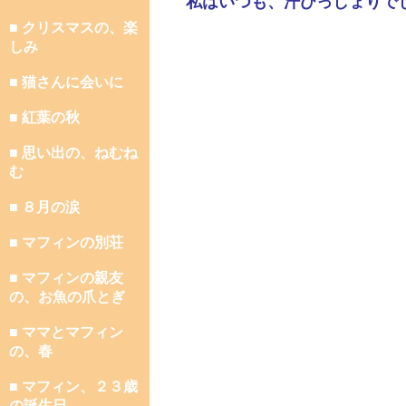
私はいつも、汗びっしょりで
■ クリスマスの、楽
しみ
■ 猫さんに会いに
■ 紅葉の秋
■ 思い出の、ねむね
む
■ ８月の涙
■ マフィンの別荘
■ マフィンの親友
の、お魚の爪とぎ
■ ママとマフィン
の、春
■ マフィン、２３歳
の誕生日