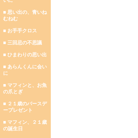
いに
■ 思い出の、青いね
むねむ
■ お手手クロス
■ 三回忌の不思議
■ ひまわりの思い出
■ あらんくんに会い
に
■ マフィンと、お魚
の爪とぎ
■ ２１歳のバースデ
ープレゼント
■ マフィン、２１歳
の誕生日