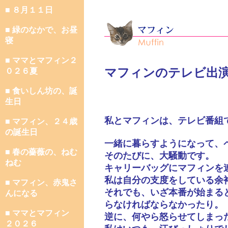
■ ８月１１日
■ 緑のなかで、お昼
寝
■ ママとマフィン２
マフィンのテレビ出
０２６夏
■ 食いしん坊の、誕
生日
私とマフィンは、テレビ番組
■ マフィン、２４歳
の誕生日
一緒に暮らすようになって、
■ 春の薔薇の、ねむ
そのたびに、大騒動です。
ねむ
キャリーバッグにマフィンを
私は自分の支度をしている余
■ マフィン、赤鬼さ
それでも、いざ本番が始まる
んになる
らなければならなかったり。
■ ママとマフィン
逆に、何やら怒らせてしまっ
２０２６