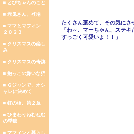
■ とびちゃんのこと
■ 赤鬼さん、登場
たくさん褒めて、その気にさ
■ ママとマフィン
「わ～、マーちゃん、ステキ
２０２３
すっごく可愛いよ！！」
■ クリスマスの楽し
み
■ クリスマスの奇跡
■ 抱っこの嫌いな猫
■ Ｇジャンで、オシ
ャレに決めて
■ 虹の橋、第２章
■ ひまわりねむねむ
の季節
■ マフィンと暮らし