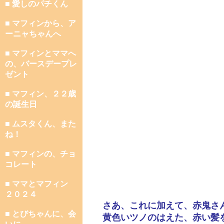
■ 愛しのパチくん
■ マフィンから、ア
ーニャちゃんへ
■ マフィンとママへ
の、バースデープレ
ゼント
■ マフィン、２２歳
の誕生日
■ ムスタくん、また
ね！
■ マフィンの、チョ
コレート
■ ママとマフィン
２０２４
さあ、これに加えて、赤鬼さ
■ とびちゃんに、会
黄色いツノのはえた、赤い髪