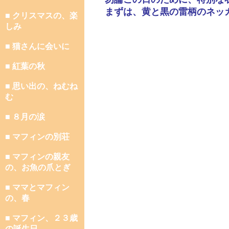
まずは、黄と黒の雷柄のネッ
■ クリスマスの、楽
しみ
■ 猫さんに会いに
■ 紅葉の秋
■ 思い出の、ねむね
む
■ ８月の涙
■ マフィンの別荘
■ マフィンの親友
の、お魚の爪とぎ
■ ママとマフィン
の、春
■ マフィン、２３歳
の誕生日