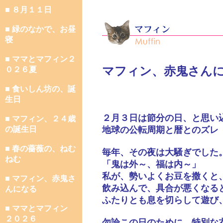
■ ８月１１日
■ 緑のなかで、お昼
寝
■ ママとマフィン２
マフィン、赤鬼さん
０２６夏
■ 食いしん坊の、誕
生日
２月３日は節分の日、と思い
■ マフィン、２４歳
の誕生日
地球の公転周期と暦とのズレ
■ 春の薔薇の、ねむ
毎年、その夜は大騒ぎでした
ねむ
「鬼は外～、福は内～」
私が、勢いよくお豆を撒くと
■ マフィン、赤鬼さ
飲み込んで、具合が悪くなる
んになる
ふたりとも息を切らして遊び
■ ママとマフィン
２０２６
勿論この日のために、特別な