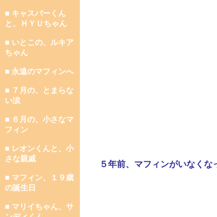
■ キャスパーくん
と、ＨＹＵちゃん
■ いとこの、ルキア
ちゃん
■ 永遠のマフィンへ
■ ７月の、とまらな
い涙
■ ６月の、小さなマ
フィン
■ レオンくんと、小
さな親戚
５年前、マフィンがいなくな
■ マフィン、１９歳
の誕生日
■ マリイちゃん、サ
ンディくん