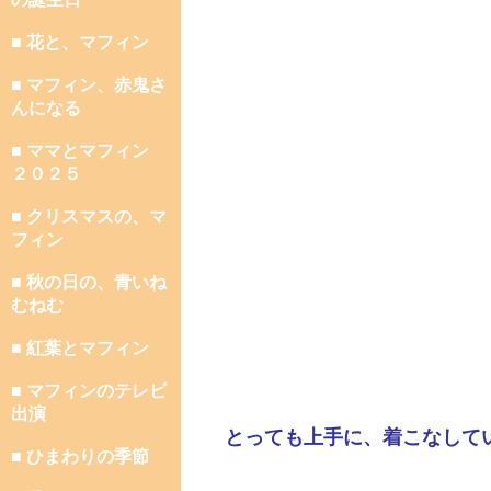
■ 花と、マフィン
■ マフィン、赤鬼さ
んになる
■ ママとマフィン
２０２５
■ クリスマスの、マ
フィン
■ 秋の日の、青いね
むねむ
■ 紅葉とマフィン
■ マフィンのテレビ
出演
とっても上手に、着こなして
■ ひまわりの季節