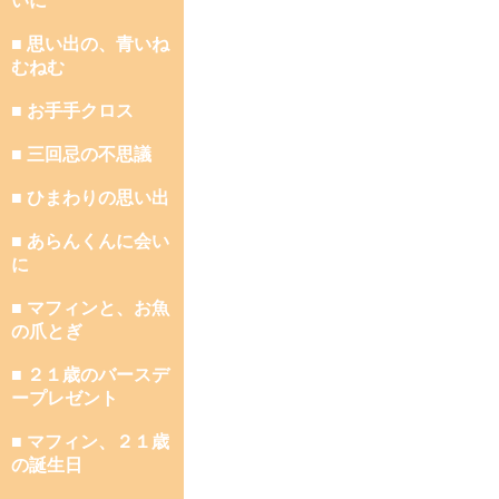
いに
■ 思い出の、青いね
むねむ
■ お手手クロス
■ 三回忌の不思議
■ ひまわりの思い出
■ あらんくんに会い
に
■ マフィンと、お魚
の爪とぎ
■ ２１歳のバースデ
ープレゼント
■ マフィン、２１歳
の誕生日