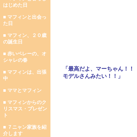
はじめた日
■ マフィンと出会っ
た日
■ マフィン、２０歳
の誕生日
■ 赤いベレーの、オ
シャレの春
「最高だよ、マーちゃん！！
■ マフィンは、出張
モデルさんみたい！！」
中
■ ママとマフィン
■ マフィンからのク
リスマス・プレゼン
ト
■ ７ニャン家族を紹
介します