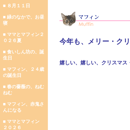
■ ８月１１日
■ 緑のなかで、お昼
寝
■ ママとマフィン２
今年も、メリー・ク
０２６夏
■ 食いしん坊の、誕
生日
嬉しい、嬉しい、クリスマス
■ マフィン、２４歳
の誕生日
■ 春の薔薇の、ねむ
ねむ
■ マフィン、赤鬼さ
んになる
■ ママとマフィン
２０２６