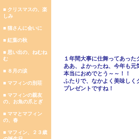
■ クリスマスの、楽
しみ
■ 猫さんに会いに
■ 紅葉の秋
■ 思い出の、ねむね
１年間大事に仕舞ってあった
む
ああ、よかったね、今年も元
■ ８月の涙
本当におめでとう～～！！
ふたりで、なかよく美味しく
■ マフィンの別荘
プレゼントですね！
■ マフィンの親友
の、お魚の爪とぎ
■ ママとマフィン
の、春
■ マフィン、２３歳
の誕生日