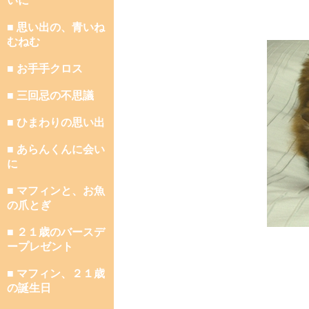
いに
■ 思い出の、青いね
むねむ
■ お手手クロス
■ 三回忌の不思議
■ ひまわりの思い出
■ あらんくんに会い
に
■ マフィンと、お魚
の爪とぎ
■ ２１歳のバースデ
ープレゼント
■ マフィン、２１歳
の誕生日