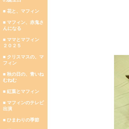
■ 花と、マフィン
■ マフィン、赤鬼さ
んになる
■ ママとマフィン
２０２５
■ クリスマスの、マ
フィン
■ 秋の日の、青いね
むねむ
■ 紅葉とマフィン
■ マフィンのテレビ
出演
■ ひまわりの季節