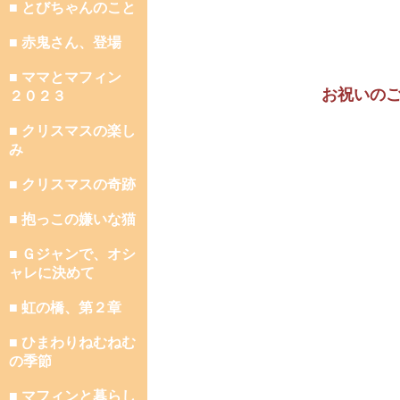
■ とびちゃんのこと
■ 赤鬼さん、登場
■ ママとマフィン
お祝いの
２０２３
■ クリスマスの楽し
み
■ クリスマスの奇跡
■ 抱っこの嫌いな猫
■ Ｇジャンで、オシ
ャレに決めて
■ 虹の橋、第２章
■ ひまわりねむねむ
の季節
■ マフィンと暮らし