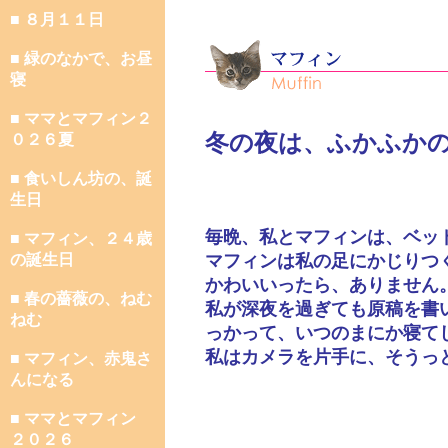
■ ８月１１日
■ 緑のなかで、お昼
寝
■ ママとマフィン２
冬の夜は、ふかふか
０２６夏
■ 食いしん坊の、誕
生日
毎晩、私とマフィンは、ベッ
■ マフィン、２４歳
の誕生日
マフィンは私の足にかじりつ
かわいいったら、ありません
■ 春の薔薇の、ねむ
私が深夜を過ぎても原稿を書
ねむ
っかって、いつのまにか寝て
私はカメラを片手に、そうっ
■ マフィン、赤鬼さ
んになる
■ ママとマフィン
２０２６