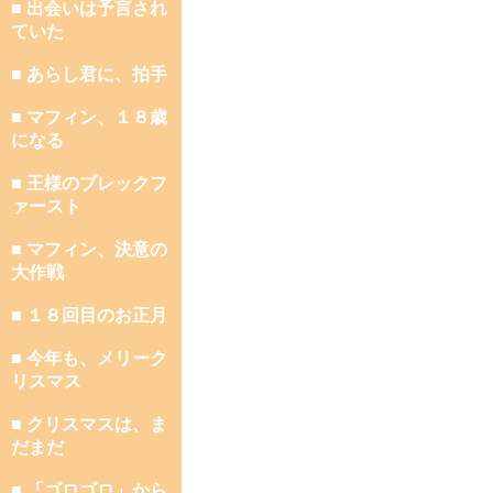
■ 出会いは予言され
ていた
■ あらし君に、拍手
■ マフィン、１８歳
になる
■ 王様のブレックフ
ァースト
■ マフィン、決意の
大作戦
■ １８回目のお正月
■ 今年も、メリーク
リスマス
■ クリスマスは、ま
だまだ
■ 「ゴロゴロ」から