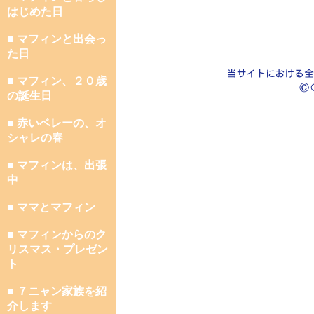
はじめた日
■ マフィンと出会っ
た日
■ マフィン、２０歳
の誕生日
■ 赤いベレーの、オ
シャレの春
■ マフィンは、出張
中
■ ママとマフィン
■ マフィンからのク
リスマス・プレゼン
ト
■ ７ニャン家族を紹
介します