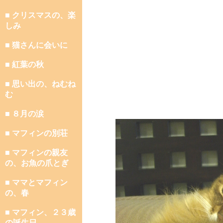
■ クリスマスの、楽
しみ
■ 猫さんに会いに
■ 紅葉の秋
■ 思い出の、ねむね
む
■ ８月の涙
■ マフィンの別荘
■ マフィンの親友
の、お魚の爪とぎ
■ ママとマフィン
の、春
■ マフィン、２３歳
の誕生日