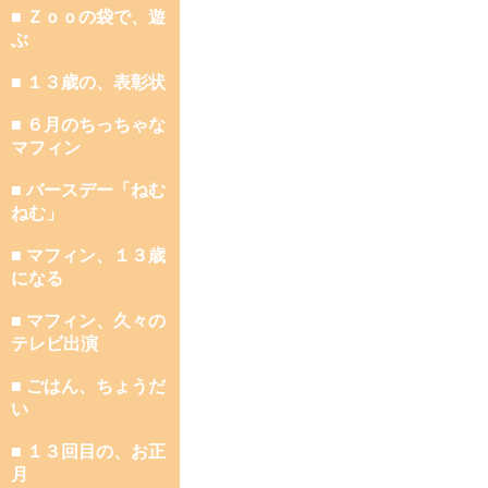
■ Ｚｏｏの袋で、遊
ぶ
■ １３歳の、表彰状
■ ６月のちっちゃな
マフィン
■ バースデー「ねむ
ねむ」
■ マフィン、１３歳
になる
■ マフィン、久々の
テレビ出演
■ ごはん、ちょうだ
い
■ １３回目の、お正
月