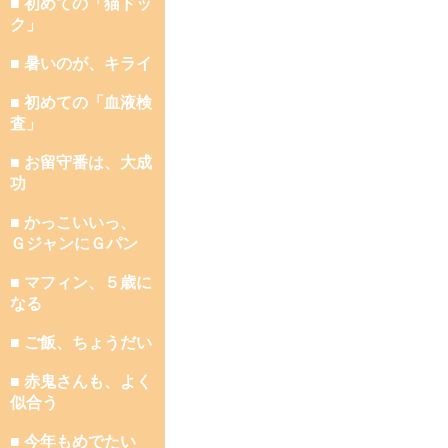
■ 初めての「猫ドッ
ク」
■ 暑いのが、キライ
■ 初めての「血液検
査」
■ お留守番は、大成
功
■ かっこいいっ、
ＧジャンにＧパン
■ マフィン、５歳に
なる
■ ご飯、ちょうだい
■ 赤鬼さんも、よく
似合う
■ 今年もめでたい