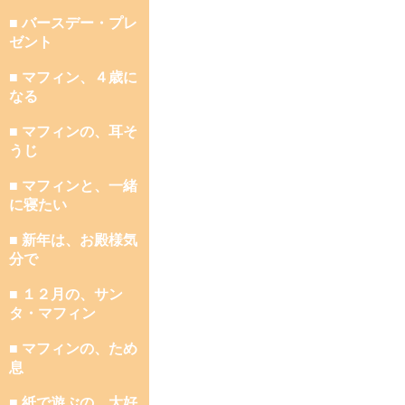
■ バースデー・プレ
ゼント
■ マフィン、４歳に
なる
■ マフィンの、耳そ
うじ
■ マフィンと、一緒
に寝たい
■ 新年は、お殿様気
分で
■ １２月の、サン
タ・マフィン
■ マフィンの、ため
息
■ 紙で遊ぶの、大好