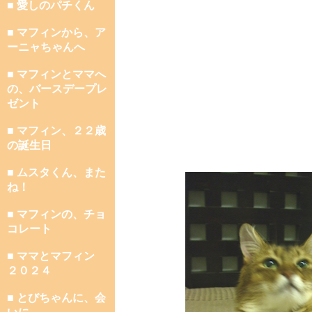
■ 愛しのパチくん
■ マフィンから、ア
ーニャちゃんへ
■ マフィンとママへ
の、バースデープレ
ゼント
■ マフィン、２２歳
の誕生日
■ ムスタくん、また
ね！
■ マフィンの、チョ
コレート
■ ママとマフィン
２０２４
■ とびちゃんに、会