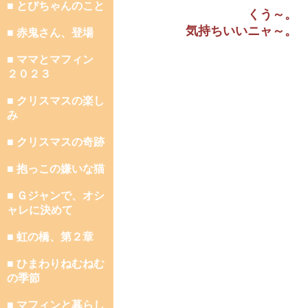
■ とびちゃんのこと
くう～。
気持ちいいニャ～。
■ 赤鬼さん、登場
■ ママとマフィン
２０２３
■ クリスマスの楽し
み
■ クリスマスの奇跡
■ 抱っこの嫌いな猫
■ Ｇジャンで、オシ
ャレに決めて
■ 虹の橋、第２章
■ ひまわりねむねむ
の季節
■ マフィンと暮らし