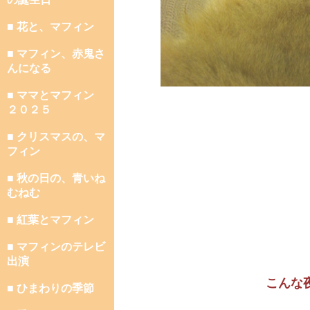
■ 花と、マフィン
■ マフィン、赤鬼さ
んになる
■ ママとマフィン
２０２５
■ クリスマスの、マ
フィン
■ 秋の日の、青いね
むねむ
■ 紅葉とマフィン
■ マフィンのテレビ
出演
こんな
■ ひまわりの季節