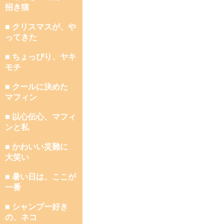
招き猫
■ クリスマスが、や
ってきた
■ ちょっぴり、ヤキ
モチ
■ クールに決めた
マフィン
■ 以心伝心、マフィ
ンと私
■ かわいい災難に
大笑い
■ 暑い日は、ここが
一番
■ シャンプー好き
の、ネコ