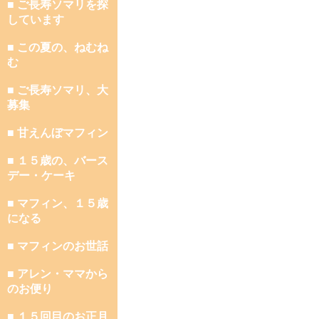
■ ご長寿ソマリを探
しています
■ この夏の、ねむね
む
■ ご長寿ソマリ、大
募集
■ 甘えんぼマフィン
■ １５歳の、バース
デー・ケーキ
■ マフィン、１５歳
になる
■ マフィンのお世話
■ アレン・ママから
のお便り
■ １５回目のお正月