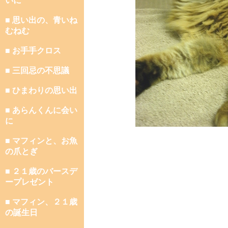
いに
■ 思い出の、青いね
むねむ
■ お手手クロス
■ 三回忌の不思議
■ ひまわりの思い出
■ あらんくんに会い
に
■ マフィンと、お魚
の爪とぎ
■ ２１歳のバースデ
ープレゼント
■ マフィン、２１歳
の誕生日