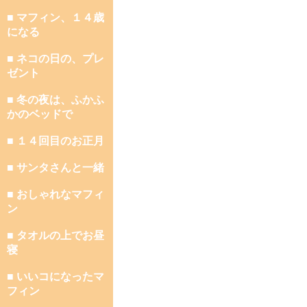
■ マフィン、１４歳
になる
■ ネコの日の、プレ
ゼント
■ 冬の夜は、ふかふ
かのベッドで
■ １４回目のお正月
■ サンタさんと一緒
■ おしゃれなマフィ
ン
■ タオルの上でお昼
寝
■ いいコになったマ
フィン