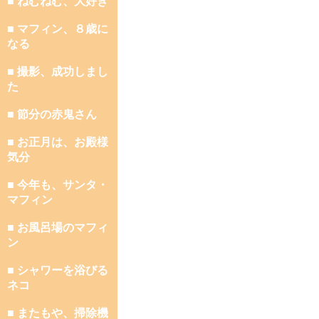
■ ねむねむ、大好き
■ マフィン、８歳に
なる
■ 撮影、成功しまし
た
■ 節分の赤鬼さん
■ お正月は、お殿様
気分
■ 今年も、サンタ・
マフィン
■ お風呂場のマフィ
ン
■ シャワーを浴びる
ネコ
■ またもや、掃除機